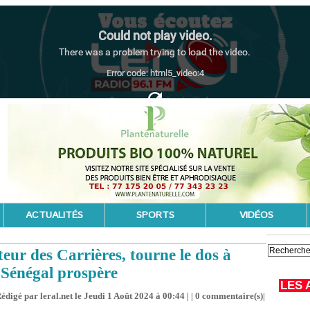
ACTUALITÉS
SPORTS
VIDÉOS
eur des Carrières, tourne le dos à
 Sénégal prospère
LES 
édigé par leral.net le Jeudi 1 Août 2024 à 00:44 | |
0
commentaire(s)|