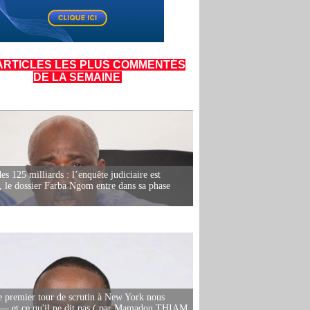
ARTICLES LES PLUS COMMENTÉS
DE LA SEMAINE
es 125 milliards : l’enquête judiciaire est
, le dossier Farba Ngom entre dans sa phase
e premier tour de scrutin à New York nous
— et ce qu'il ne dit pas ( par Mamadou THIAM