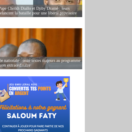
Pape Cheikh Diallo et Djiby Dramé : leurs
elancent la bataille pour une liberté provisoire
e nationale : onze textes majeurs au programme
sion extraordinaire