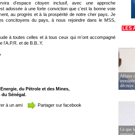
rvira d'espace citoyen inclusif, avec une approche
est adossée à une forte conviction que c'est la bonne voie
ent, au progrès et à la prospérité de notre cher pays. Je
mes concitoyens du pays, à nous rejoindre dans le MSS,
LES 
itude à toutes celles et à tous ceux qui m'ont accompagné
 l'A.P.R. et de B.B..Y.
»
Affaire d
terminée
décisive
'Energie, du Pétrole et des Mines,
s du Sénégal.
er à un ami
Partager sur facebook
Ce que l
apprend 