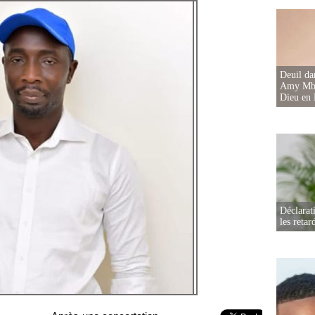
Deuil d
Amy Mbac
Dieu en 
Déclarat
les retar