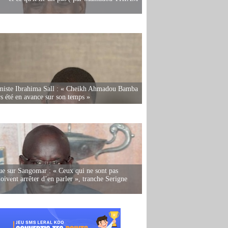
miste Ibrahima Sall : « Cheikh Ahmadou Bamba
rs été en avance sur son temps »
e sur Sangomar : « Ceux qui ne sont pas
oivent arrêter d’en parler », tranche Serigne