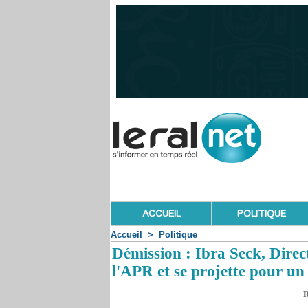
ACCUEIL
POLITIQUE
Accueil
>
Politique
Démission : Ibra Seck, Direct
l'APR et se projette pour un
R