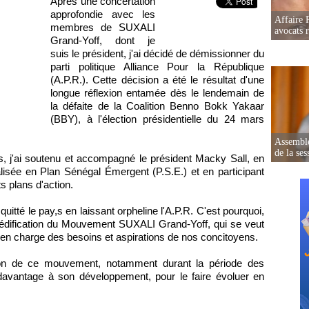
Après une concertation
approfondie avec les
Affaire 
membres de SUXALI
avocats r
Grand-Yoff, dont je
suis le président, j'ai décidé de démissionner du
parti politique Alliance Pour la République
(A.P.R.). Cette décision a été le résultat d'une
longue réflexion entamée dès le lendemain de
la défaite de la Coalition Benno Bokk Yakaar
(BBY), à l'élection présidentielle du 24 mars
Assemblé
de la ses
s, j'ai soutenu et accompagné le président Macky Sall, en
lisée en Plan Sénégal Émergent (P.S.E.) et en participant
s plans d'action.
uitté le pay,s en laissant orpheline l'A.P.R. C'est pourquoi,
l'édification du Mouvement SUXALI Grand-Yoff, qui se veut
e en charge des besoins et aspirations de nos concitoyens.
ion de ce mouvement, notamment durant la période des
 davantage à son développement, pour le faire évoluer en