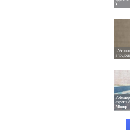
)
L’écono
a toujou
Polémiqu
experts d
Mboup