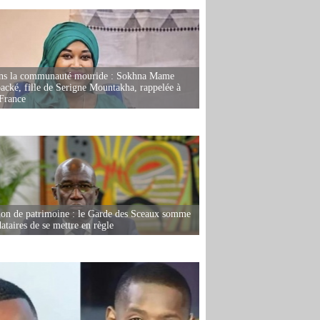
ans la communauté mouride : Sokhna Mame
ké, fille de Serigne Mountakha, rappelée à
France
ion de patrimoine : le Garde des Sceaux somme
dataires de se mettre en règle