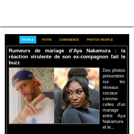
PEOPLE
POTIN
CONFIDENCE
PHOTOS PEOPLE
Rumeurs de mariage d’Aya Nakamura : la
réaction virulente de son ex-compagnon fait le
buzz
Des photos
présentées
sur les
réseaux
sociaux
comme
celles d'un
mariage
entre Aya
Nakamura
et le...