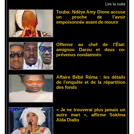
Lire la suite
Touba: Ndèye Amy Dione accuse
un proche de l’avoir
empoisonnée avant de mourir
Offense au chef de l'État:
amignou Darou et deux co-
prévenus condamnés
Affaire Bébé Réma : les détails
de l'enquête et de la répartition
des fonds
« Je ne trouverai plus jamais un
autre mari », affirme Sokhna
Aïda Diallo