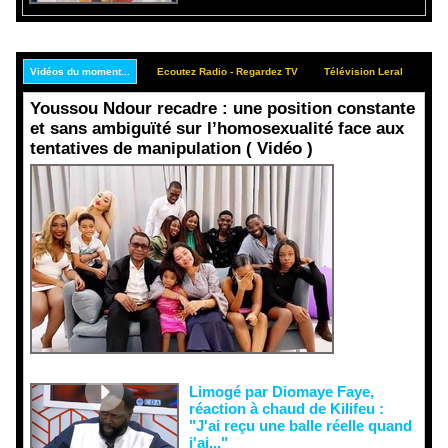
Vidéos du moment...
Ecoutez Radio - Regardez TV
Télévision Leral
Rep
Youssou Ndour recadre : une position constante
et sans ambiguïté sur l’homosexualité face aux
tentatives de manipulation ( Vidéo )
Face aux
interprétati
ons
malveillant
es et aux
tentatives
de
récupératio
n visant à
semer le
doute...
Limogé par Diomaye Faye,
réaction à chaud de Kilifeu :
"J'ai reçu une balle réelle quand
j'ai..."