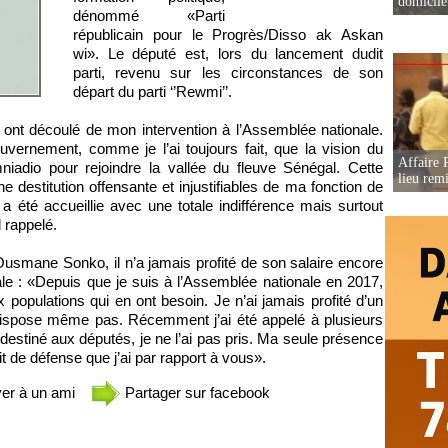
domicile 
dénommé «Parti
républicain pour le Progrès/Disso ak Askan
wi». Le député est, lors du lancement dudit
parti, revenu sur les circonstances de son
départ du parti ‘’Rewmi’’.
ont découlé de mon intervention à l’Assemblée nationale.
ouvernement, comme je l’ai toujours fait, que la vision du
Affaire 
niadio pour rejoindre la vallée du fleuve Sénégal. Cette
lieu rem
ne destitution offensante et injustifiables de ma fonction de
 été accueillie avec une totale indifférence mais surtout
 rappelé.
’Ousmane Sonko, il n’a jamais profité de son salaire encore
le : «Depuis que je suis à l’Assemblée nationale en 2017,
x populations qui en ont besoin. Je n’ai jamais profité d’un
e dispose même pas. Récemment j’ai été appelé à plusieurs
destiné aux députés, je ne l’ai pas pris. Ma seule présence
it de défense que j’ai par rapport à vous».
er à un ami
Partager sur facebook