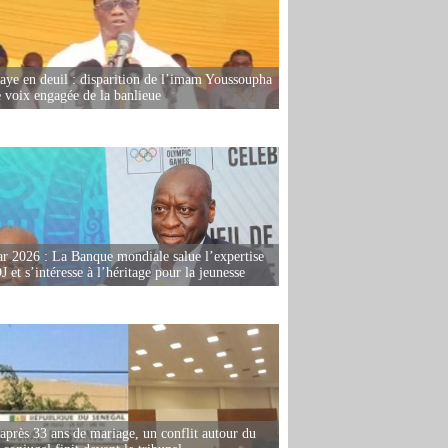
ye en deuil : disparition de l’imam Youssoupha
e voix engagée de la banlieue
r 2026 : La Banque mondiale salue l’expertise
 et s’intéresse à l’héritage pour la jeunesse
après 33 ans de mariage, un conflit autour du