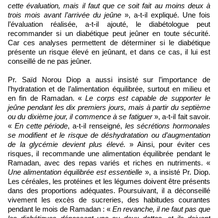
cette évaluation, mais il faut que ce soit fait au moins deux à
trois mois avant l’arrivée du jeûne
», a-t-il expliqué. Une fois
l’évaluation réalisée, a-t-il ajouté, le diabétologue peut
recommander si un diabétique peut jeûner en toute sécurité.
Car ces analyses permettent de déterminer si le diabétique
présente un risque élevé en jeûnant, et dans ce cas, il lui est
conseillé de ne pas jeûner.
Pr. Saïd Norou Diop a aussi insisté sur l’importance de
l’hydratation et de l’alimentation équilibrée, surtout en milieu et
en fin de Ramadan. «
Le corps est capable de supporter le
jeûne pendant les dix premiers jours, mais à partir du septième
ou du dixième jour, il commence à se fatiguer
», a-t-il fait savoir.
«
En cette période
, a-t-il renseigné,
les sécrétions hormonales
se modifient et le risque de déshydratation ou d’augmentation
de la glycémie devient plus élevé.
» Ainsi, pour éviter ces
risques, il recommande une alimentation équilibrée pendant le
Ramadan, avec des repas variés et riches en nutriments. «
Une alimentation équilibrée est essentielle
», a insisté Pr. Diop.
Les céréales, les protéines et les légumes doivent être présents
dans des proportions adéquates. Poursuivant, il a déconseillé
vivement les excès de sucreries, des habitudes courantes
pendant le mois de Ramadan : «
En revanche, il ne faut pas que