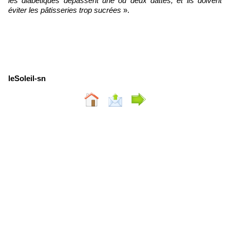
les diabétiques dépassent une ou deux dattes, et ils doivent
éviter les pâtisseries trop sucrées
».
leSoleil-sn