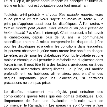
Le Pr. Diop a, de prime abord, rappelé les principes spirituels du
jeûne en Islam, qui est obligatoire pour tout musulman.
Toutefois, a-t-il précisé, «
si vous êtes malade, reportez votre
jeûne jusqu’à ce que vous soyez en meilleure santé
». Ce
principe s’applique aussi pour les diabétiques. À l’en croire, «
tout le monde peut jeûner, mais est-ce qu’on peut jeûner en
toute sécurité ?
», s’est-il interrogé. C’est pourquoi, a fait savoir
le diabétologue, depuis plus de 30 ans, la communauté
scientifique cherche à mieux comprendre les risques du jeûne
pour les diabétiques et à définir les conditions dans lesquelles,
ils peuvent observer le jeûne sans mettre leur santé en danger.
Le jeûne, un défi pour les diabétiques Pour lui, le diabète est une
maladie chronique qui perturbe le métabolisme du glucose dans
l’organisme. Il peut être lié à des facteurs génétiques ou à des
habitudes alimentaires déséquilibrées. Le jeûne, qui modifie
profondément les habitudes alimentaires, peut entraîner des
risques importants pour les diabétiques, si certaines
précautions ne sont pas prises.
Le diabète, notamment mal régulé, peut entraîner des
complications graves telles que des comas diabétiques. D’où
l’importance de faire une évaluation médicale avant de
commencer le Ramadan. «
Les médecins sont formés à faire