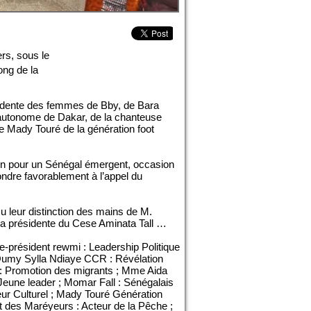
rs, sous le
ong de la
sidente des femmes de Bby, de Bara
autonome de Dakar, de la chanteuse
e Mady Touré de la génération foot
tion pour un Sénégal émergent, occasion
pondre favorablement à l’appel du
çu leur distinction des mains de M.
a présidente du Cese Aminata Tall …
ce-président rewmi : Leadership Politique
e Oumy Sylla Ndiaye CCR : Révélation
se : Promotion des migrants ; Mme Aida
eune leader ; Momar Fall : Sénégalais
eur Culturel ; Mady Touré Génération
 des Maréyeurs : Acteur de la Pêche ;