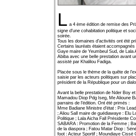
L
a 4 ème édition de remise des Pri
signe d’une cohabitation politique et soc
soirée.
Tous les domaines d’activités ont été p
Certains lauréats étaient accompagnés
Gaye maire de Yeumbeul Sud, de Lala A
Abiba avec une belle prestation avant 
assisté par Khalilou Fadiga.
Placée sous le thème de la quête de l’ex
saisie par les acteurs politiques sur pla
président de la République pour un dialo
Avant la belle prestation de Nder Boy et 
Mamadou Diop Pdg Iseg, Me Alioune Bad
parrains de l’édition. Ont été primés :
Mme Badiane Ministre d’état : Prix Leade
; Aliou Sall maire de guédiawaye : Elu 
Politique ; Lala Aicha Fall Présidente C
SABARA : Promotion de la Femme ; Bara
de la diaspora ; Fatou Matar Diop : Sén
foot : Acteur Sportif ; Moundiaye Ciss