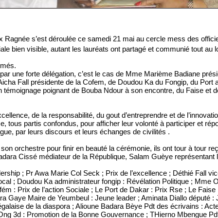
x Ragnée s’est déroulée ce samedi 21 mai au cercle mess des officie
iale bien visible, autant les lauréats ont partagé et communié tout au l
rimés.
 par une forte délégation, c’est le cas de Mme Marième Badiane pré
icha Fall présidente de la Cofem, de Doudou Ka du Fongip, du Port 
un témoignage poignant de Bouba Ndour à son encontre, du Faise et d
cellence, de la responsabilité, du gout d’entreprendre et de l’innova
ce, tous partis confondus, pour afficher leur volonté à participer et ré
gue, par leurs discours et leurs échanges de civilités .
son orchestre pour finir en beauté la cérémonie, ils ont tour à tour re
ara Cissé médiateur de la République, Salam Guèye représentant l
rship ; Pr Awa Marie Col Seck ; Prix de l’excellence ; Déthié Fall vi
Local ; Doudou Ka administrateur fongip : Révélation Politique ; Mm
ofém : Prix de l’action Sociale ; Le Port de Dakar : Prix Rse ; Le Fai
 Gaye Maire de Yeumbeul : Jeune leader ; Aminata Diallo député : J
égalaise de la diaspora ; Alioune Badara Bèye Pdt des écrivains : Act
é Ong 3d : Promotion de la Bonne Gouvernance ; THierno Mbengue Pdt