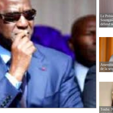
Le Prési
Soumaré 
défend s
Assemblé
de la ses
Touba: N