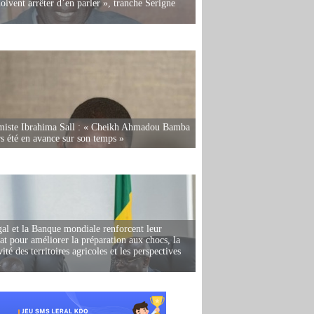
oivent arrêter d’en parler », tranche Serigne
miste Ibrahima Sall : « Cheikh Ahmadou Bamba
rs été en avance sur son temps »
al et la Banque mondiale renforcent leur
iat pour améliorer la préparation aux chocs, la
ité des territoires agricoles et les perspectives
i