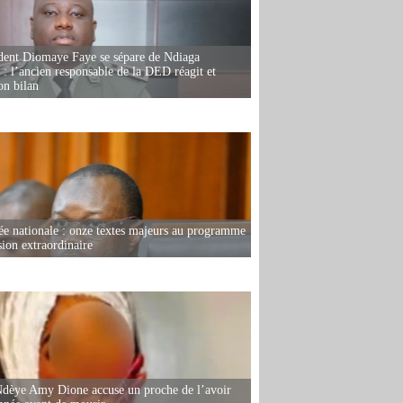
dent Diomaye Faye se sépare de Ndiaga
: l’ancien responsable de la DED réagit et
on bilan
e nationale : onze textes majeurs au programme
sion extraordinaire
dèye Amy Dione accuse un proche de l’avoir