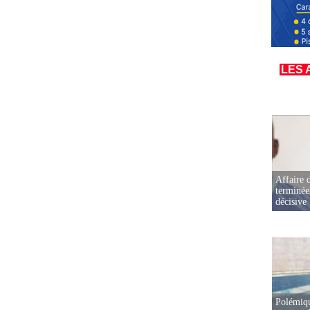
LES 
Affaire d
terminée
décisive
Polémiqu