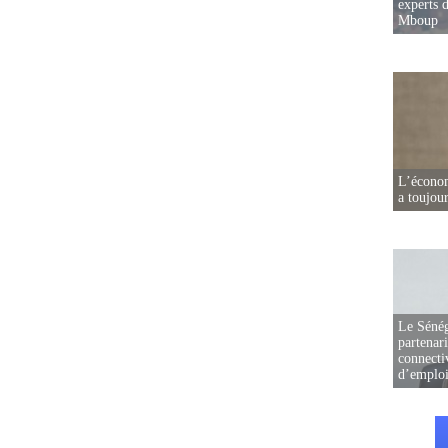
experts d
Mboup
L’écono
a toujou
Le Sénég
partenar
connectiv
d’emplo