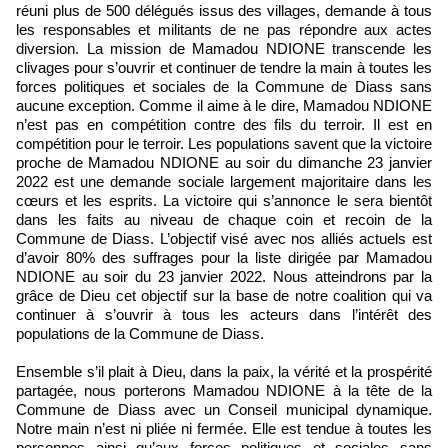
réuni plus de 500 délégués issus des villages, demande à tous
les responsables et militants de ne pas répondre aux actes
diversion. La mission de Mamadou NDIONE transcende les
clivages pour s’ouvrir et continuer de tendre la main à toutes les
forces politiques et sociales de la Commune de Diass sans
aucune exception. Comme il aime à le dire, Mamadou NDIONE
n’est pas en compétition contre des fils du terroir. Il est en
compétition pour le terroir. Les populations savent que la victoire
proche de Mamadou NDIONE au soir du dimanche 23 janvier
2022 est une demande sociale largement majoritaire dans les
cœurs et les esprits. La victoire qui s’annonce le sera bientôt
dans les faits au niveau de chaque coin et recoin de la
Commune de Diass. L’objectif visé avec nos alliés actuels est
d’avoir 80% des suffrages pour la liste dirigée par Mamadou
NDIONE au soir du 23 janvier 2022. Nous atteindrons par la
grâce de Dieu cet objectif sur la base de notre coalition qui va
continuer à s’ouvrir à tous les acteurs dans l’intérêt des
populations de la Commune de Diass.
Ensemble s’il plait à Dieu, dans la paix, la vérité et la prospérité
partagée, nous porterons Mamadou NDIONE à la tête de la
Commune de Diass avec un Conseil municipal dynamique.
Notre main n’est ni pliée ni fermée. Elle est tendue à toutes les
personnes ainsi qu’aux forces politiques et sociales sans