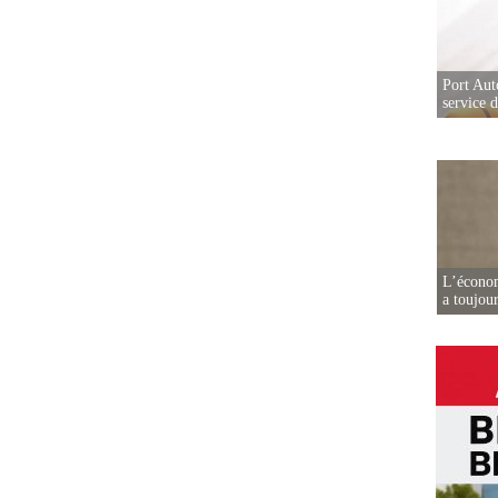
Port Aut
service 
L’écono
a toujou