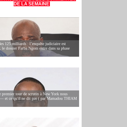
DE LA SEMAINE
es 125 milliards : l’enquête judiciaire est
, le dossier Farba Ngom entre dans sa phase
e premier tour de scrutin à New York nous
— et ce qu'il ne dit pas ( par Mamadou THIAM