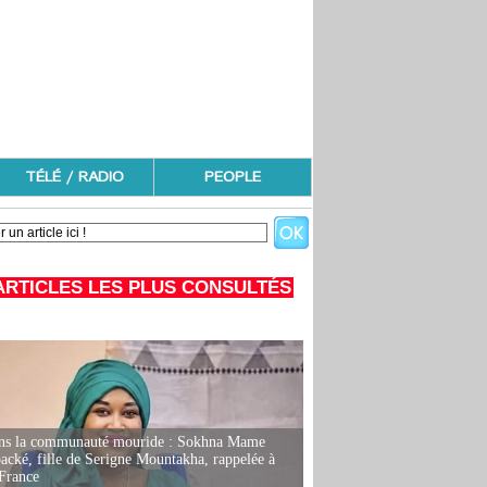
TÉLÉ / RADIO
PEOPLE
ARTICLES LES PLUS CONSULTÉS
ans la communauté mouride : Sokhna Mame
ké, fille de Serigne Mountakha, rappelée à
France