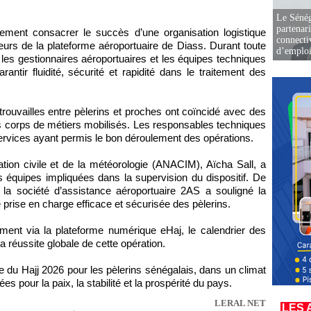
Le Sénég
partenar
alement consacrer le succès d’une organisation logistique
connectiv
eurs de la plateforme aéroportuaire de Diass. Durant toute
d’emplo
, les gestionnaires aéroportuaires et les équipes techniques
arantir fluidité, sécurité et rapidité dans le traitement des
trouvailles entre pèlerins et proches ont coïncidé avec des
ts corps de métiers mobilisés. Les responsables techniques
erservices ayant permis le bon déroulement des opérations.
iation civile et de la météorologie (ANACIM), Aïcha Sall, a
équipes impliquées dans la supervision du dispositif. De
 la société d’assistance aéroportuaire 2AS a souligné la
 prise en charge efficace et sécurisée des pèlerins.
mment via la plateforme numérique eHaj, le calendrier des
la réussite globale de cette opération.
lle du Hajj 2026 pour les pèlerins sénégalais, dans un climat
es pour la paix, la stabilité et la prospérité du pays.
LERAL NET
LES 