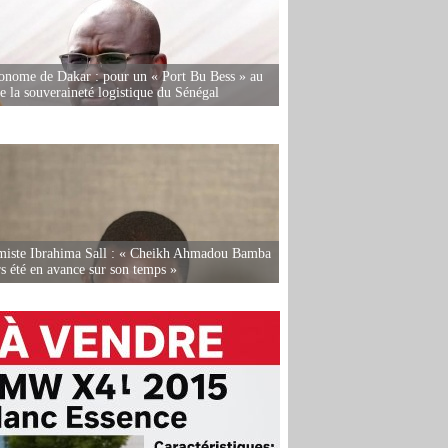
onome de Dakar : pour un « Port Bu Bess » au
de la souveraineté logistique du Sénégal
miste Ibrahima Sall : « Cheikh Ahmadou Bamba
rs été en avance sur son temps »