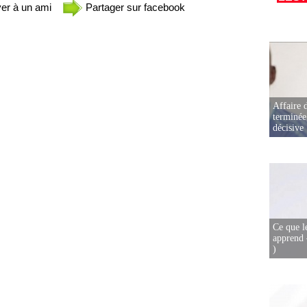
er à un ami
Partager sur facebook
Affaire d
terminée
décisive
Ce que l
apprend 
)