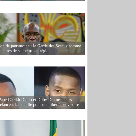
ion de patrimoine : le Garde des Sceaux somme
dataires de se mettre en règle
Pape Cheikh Diallo et Djiby Dramé : leurs
elancent la bataille pour une liberté provisoire