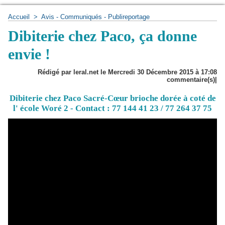
Accueil
>
Avis - Communiqués - Publireportage
Dibiterie chez Paco, ça donne
envie !
Rédigé par leral.net le Mercredi 30 Décembre 2015 à 17:08
commentaire(s)|
Dibiterie chez Paco Sacré-Cœur brioche dorée à coté de
l' école Woré 2 - Contact : 77 144 41 23 / 77 264 37 75