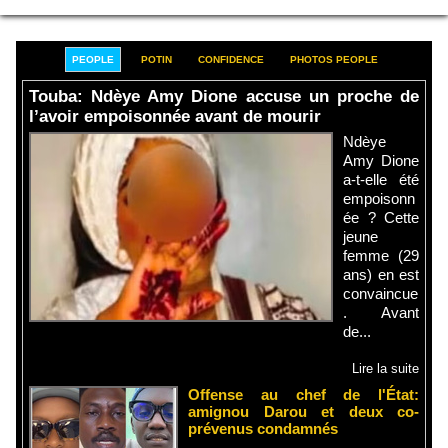
PEOPLE
POTIN
CONFIDENCE
PHOTOS PEOPLE
Touba: Ndèye Amy Dione accuse un proche de
l’avoir empoisonnée avant de mourir
Ndèye
Amy Dione
a-t-elle été
empoisonn
ée ? Cette
jeune
femme (29
ans) en est
convaincue
. Avant
de...
Lire la suite
Offense au chef de l'État:
amignou Darou et deux co-
prévenus condamnés