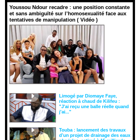
Youssou Ndour recadre : une position constante
et sans ambiguïté sur l’homosexualité face aux
tentatives de manipulation ( Vidéo )
Face aux
interprétati
ons
malveillant
es et aux
tentatives
de
récupératio
n visant à
semer le
doute...
Limogé par Diomaye Faye,
réaction à chaud de Kilifeu :
"J'ai reçu une balle réelle quand
j'ai..."
Touba : lancement des travaux
d’un projet de drainage des eaux