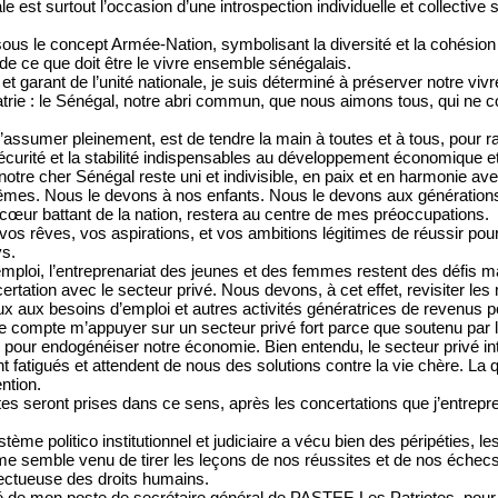
le est surtout l’occasion d’une introspection individuelle et collectiv
sous le concept Armée-Nation, symbolisant la diversité et la cohésio
 de ce que doit être le vivre ensemble sénégalais.
 garant de l’unité nationale, je suis déterminé à préserver notre viv
trie : le Sénégal, notre abri commun, que nous aimons tous, qui ne c
l’assumer pleinement, est de tendre la main à toutes et à tous, pour r
a sécurité et la stabilité indispensables au développement économique e
 notre cher Sénégal reste uni et indivisible, en paix et en harmonie a
mes. Nous le devons à nos enfants. Nous le devons aux générations
 cœur battant de la nation, restera au centre de mes préoccupations.
vos rêves, vos aspirations, et vos ambitions légitimes de réussir pou
ys.
emploi, l’entreprenariat des jeunes et des femmes restent des défis maj
ertation avec le secteur privé. Nous devons, à cet effet, revisiter le
ieux aux besoins d’emploi et autres activités génératrices de revenus p
je compte m’appuyer sur un secteur privé fort parce que soutenu par 
e pour endogénéiser notre économie. Bien entendu, le secteur privé inte
t fatigués et attendent de nous des solutions contre la vie chère. La
ntion.
tes seront prises dans ce sens, après les concertations que j’entrep
tème politico institutionnel et judiciaire a vécu bien des péripéties, 
e semble venu de tirer les leçons de nos réussites et de nos échec
pectueuse des droits humains.
é de mon poste de secrétaire général de PASTEF-Les Patriotes, pour