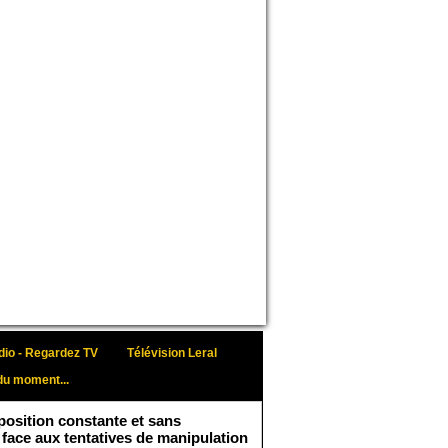
io - Regardez TV
Télévision Leral
du moment...
osition constante et sans
 face aux tentatives de manipulation