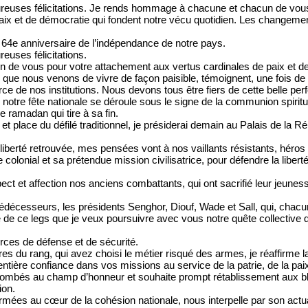
eureuses félicitations. Je rends hommage à chacune et chacun de vous
ix et de démocratie qui fondent notre vécu quotidien. Les changement
 64e anniversaire de l’indépendance de notre pays.
euses félicitations.
de vous pour votre attachement aux vertus cardinales de paix et de
 que nous venons de vivre de façon paisible, témoignent, une fois de 
force de nos institutions. Nous devons tous être fiers de cette belle pe
 notre fête nationale se déroule sous le signe de la communion spirit
e ramadan qui tire à sa fin.
et place du défilé traditionnel, je présiderai demain au Palais de la
 liberté retrouvée, mes pensées vont à nos vaillants résistants, hér
colonial et sa prétendue mission civilisatrice, pour défendre la liber
t et affection nos anciens combattants, qui ont sacrifié leur jeunesse 
écesseurs, les présidents Senghor, Diouf, Wade et Sall, qui, chacun
se de ce legs que je veux poursuivre avec vous notre quête collective
orces de défense et de sécurité.
taires du rang, qui avez choisi le métier risqué des armes, je réaffirm
ntière confiance dans vos missions au service de la patrie, de la pai
mbés au champ d’honneur et souhaite prompt rétablissement aux bless
ion.
mées au cœur de la cohésion nationale, nous interpelle par son actual