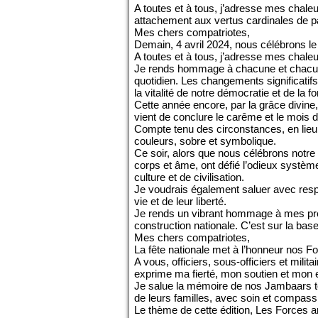
A toutes et à tous, j’adresse mes chal
attachement aux vertus cardinales de pa
Mes chers compatriotes,
Demain, 4 avril 2024, nous célébrons le
A toutes et à tous, j’adresse mes chaleur
Je rends hommage à chacune et chacun 
quotidien. Les changements significatifs
la vitalité de notre démocratie et de la 
Cette année encore, par la grâce divine,
vient de conclure le carême et le mois d
Compte tenu des circonstances, en lieu 
couleurs, sobre et symbolique.
Ce soir, alors que nous célébrons notre
corps et âme, ont défié l’odieux système 
culture et de civilisation.
Je voudrais également saluer avec respec
vie et de leur liberté.
Je rends un vibrant hommage à mes préd
construction nationale. C’est sur la ba
Mes chers compatriotes,
La fête nationale met à l’honneur nos F
A vous, officiers, sous-officiers et mili
exprime ma fierté, mon soutien et mon e
Je salue la mémoire de nos Jambaars to
de leurs familles, avec soin et compass
Le thème de cette édition, Les Forces ar