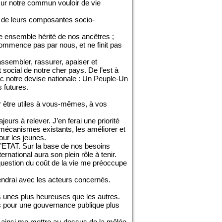
e sur notre commun vouloir de vie
n de leurs composantes socio-
re ensemble hérité de nos ancêtres ;
ommence pas par nous, et ne finit pas
assembler, rassurer, apaiser et
t social de notre cher pays. De l’est à
vec notre devise nationale : Un Peuple-Un
 futures.
r être utiles à vous-mêmes, à vos
eurs à relever. J’en ferai une priorité
s mécanismes existants, les améliorer et
our les jeunes.
l’ETAT. Sur la base de nos besoins
rnational aura son plein rôle à tenir.
 question du coût de la vie me préoccupe
rendrai avec les acteurs concernés.
les unes plus heureuses que les autres.
s pour une gouvernance publique plus
 ainsi me mettre au-dessus de la mêlée,