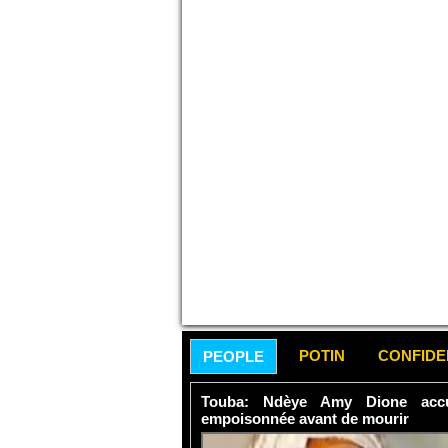
POTIN
CONFID
PEOPLE
Touba: Ndèye Amy Dione accu
empoisonnée avant de mourir