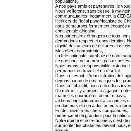
populations.
A nos pays amis et partenaires, je voudr
Nous veillerons, sans cesse, à maintenir
communautaires, notamment la CEDE
Héritiers de l’idéal panafricaniste de C
nous demeurons fermement engagés dans l
continentale africaine.
Nos partenaires étrangers de tous horiz
demandons respect et considération. No
dignité des valeurs de cultures et de civi
Mes chers compatriotes,
La fête nationale, symbole de notre sou
ce que nous ne sommes pas disposés 
Nous avons la responsabilité historique
permanent du travail et du résultat.
Dans cet esprit, l’Administration doit ag
devons bannir de nos pratiques les procéd
Dans cet objectif, nous entendons inves
De même, il y a urgence à gagner notre s
mamelles nourricières de notre pays.
Je tiens particulièrement à ce que les
producteurs et non à des acteurs interm
En définitive, mes chers compatriotes, 
résilience et de grandeur pour la nation.
Notre mérite et notre honneur, c’est de
surmonter les obstacles devant nous, e
épaule.