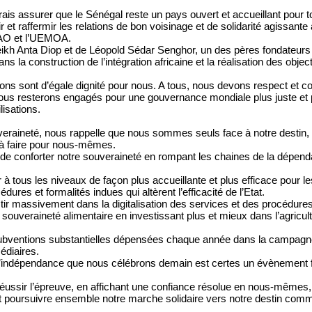
ais assurer que le Sénégal reste un pays ouvert et accueillant pour t
 et raffermir les relations de bon voisinage et de solidarité agissante
AO et l’UEMOA.
heikh Anta Diop et de Léopold Sédar Senghor, un des pères fondateurs d
a construction de l’intégration africaine et la réalisation des object
ons sont d’égale dignité pour nous. A tous, nous devons respect et co
us resterons engagés pour une gouvernance mondiale plus juste et plu
lisations.
veraineté, nous rappelle que nous sommes seuls face à notre destin, 
à faire pour nous-mêmes.
 de conforter notre souveraineté en rompant les chaines de la dépen
ir à tous les niveaux de façon plus accueillante et plus efficace pour 
ures et formalités indues qui altèrent l’efficacité de l’Etat.
tir massivement dans la digitalisation des services et des procédures
ouveraineté alimentaire en investissant plus et mieux dans l’agricultur
 subventions substantielles dépensées chaque année dans la campagne 
édiaires.
l’indépendance que nous célébrons demain est certes un évènement fes
 réussir l’épreuve, en affichant une confiance résolue en nous-mêmes
t poursuivre ensemble notre marche solidaire vers notre destin comm