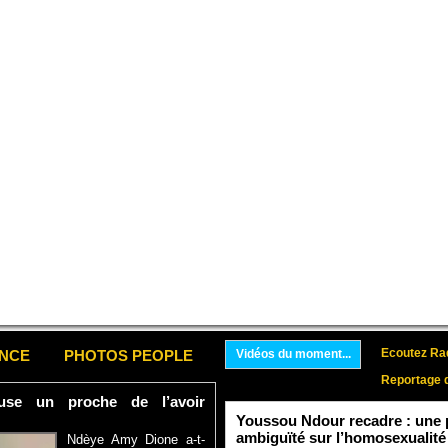
Ecoutez Rad
ENCE
PHOTOS PEOPLE
Vidéos du moment...
Reportage 
se un proche de l’avoir
Youssou Ndour recadre : une p
ambiguïté sur l’homosexualité
Ndèye Amy Dione a-t-