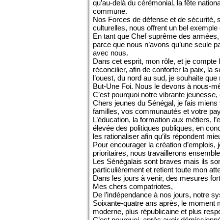
qu’au-delà du cérémonial, la fête nationa
commune.
Nos Forces de défense et de sécurité, 
culturelles, nous offrent un bel exemple
En tant que Chef suprême des armées, et
parce que nous n’avons qu’une seule pa
avec nous.
Dans cet esprit, mon rôle, et je compte 
réconcilier, afin de conforter la paix, l
l’ouest, du nord au sud, je souhaite que
But-Une Foi. Nous le devons à nous-mê
C’est pourquoi notre vibrante jeunesse,
Chers jeunes du Sénégal, je fais miens 
familles, vos communautés et votre pa
L’éducation, la formation aux métiers, l’
élevée des politiques publiques, en conc
les rationaliser afin qu’ils répondent m
Pour encourager la création d’emplois, 
prioritaires, nous travaillerons ensembl
Les Sénégalais sont braves mais ils son
particulièrement et retient toute mon atte
Dans les jours à venir, des mesures for
Mes chers compatriotes,
De l’indépendance à nos jours, notre sys
Soixante-quatre ans après, le moment m
moderne, plus républicaine et plus res
C’est pourquoi, après avoir démissionn