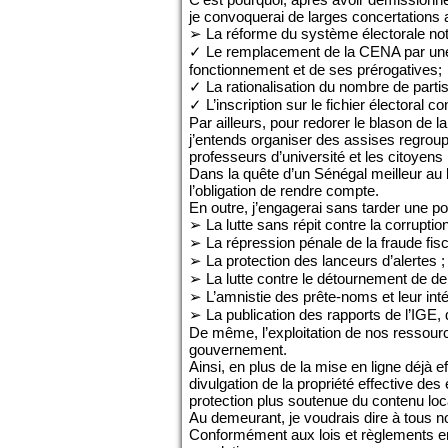
je convoquerai de larges concertations av
➢ La réforme du système électorale no
✓ Le remplacement de la CENA par une
fonctionnement et de ses prérogatives;
✓ La rationalisation du nombre de partis 
✓ L’inscription sur le fichier électoral 
Par ailleurs, pour redorer le blason de la
j’entends organiser des assises regroupan
professeurs d’université et les citoyens 
Dans la quête d’un Sénégal meilleur au 
l’obligation de rendre compte.
En outre, j’engagerai sans tarder une p
➢ La lutte sans répit contre la corruption
➢ La répression pénale de la fraude fiscal
➢ La protection des lanceurs d’alertes ;
➢ La lutte contre le détournement de den
➢ L’amnistie des prête-noms et leur int
➢ La publication des rapports de l’IGE
De même, l’exploitation de nos ressource
gouvernement.
Ainsi, en plus de la mise en ligne déjà ef
divulgation de la propriété effective des
protection plus soutenue du contenu loca
Au demeurant, je voudrais dire à tous n
Conformément aux lois et règlements en v