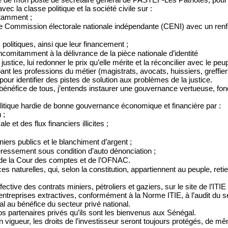
ec la classe politique et la société civile sur :
tamment ;
 Commission électorale nationale indépendante (CENI) avec un re
politiques, ainsi que leur financement ;
concomitamment à la délivrance de la pièce nationale d’identité
 justice, lui redonner le prix qu’elle mérite et la réconcilier avec le p
t les professions du métier (magistrats, avocats, huissiers, greffiers 
pour identifier des pistes de solution aux problèmes de la justice.
bénéfice de tous, j’entends instaurer une gouvernance vertueuse, fond
olitique hardie de bonne gouvernance économique et financière par :
 ;
e et des flux financiers illicites ;
iers publics et le blanchiment d’argent ;
éressement sous condition d’auto dénonciation ;
, de la Cour des comptes et de l’OFNAC.
s naturelles, qui, selon la constitution, appartiennent au peuple, reti
fective des contrats miniers, pétroliers et gaziers, sur le site de l’ITIE
 entreprises extractives, conformément à la Norme ITIE, à l’audit du se
l au bénéfice du secteur privé national.
os partenaires privés qu’ils sont les bienvenus aux Sénégal.
igueur, les droits de l’investisseur seront toujours protégés, de mêm