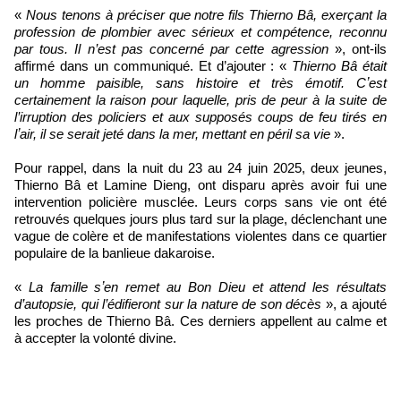
«
Nous tenons à préciser que notre fils Thierno Bâ, exerçant la
profession de plombier avec sérieux et compétence, reconnu
par tous. Il n’est pas concerné par cette agression
», ont-ils
affirmé dans un communiqué. Et d’ajouter : «
Thierno Bâ était
un homme paisible, sans histoire et très émotif. Cʼest
certainement la raison pour laquelle, pris de peur à la suite de
l’irruption des policiers et aux supposés coups de feu tirés en
lʼair, il se serait jeté dans la mer, mettant en péril sa vie
».
Pour rappel, dans la nuit du 23 au 24 juin 2025, deux jeunes,
Thierno Bâ et Lamine Dieng, ont disparu après avoir fui une
intervention policière musclée. Leurs corps sans vie ont été
retrouvés quelques jours plus tard sur la plage, déclenchant une
vague de colère et de manifestations violentes dans ce quartier
populaire de la banlieue dakaroise.
«
La famille sʼen remet au Bon Dieu et attend les résultats
d’autopsie, qui l’édifieront sur la nature de son décès
», a ajouté
les proches de Thierno Bâ. Ces derniers appellent au calme et
à accepter la volonté divine.