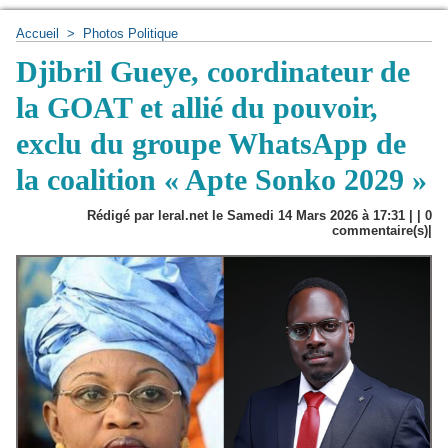
Accueil
>
Photos Politique
Djibril Gueye, coordinateur de
la GOAT et allié du pouvoir,
exclu du groupe WhatsApp de
la coalition « Apte Sonko 2029 »
Rédigé par leral.net le Samedi 14 Mars 2026 à 17:31 | |
0
commentaire(s)|