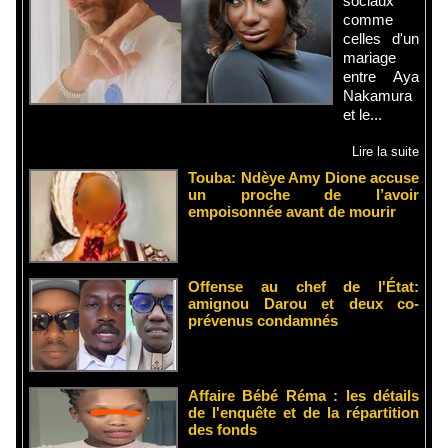
sociaux
comme
celles d'un
mariage
entre Aya
Nakamura
et le...
Lire la suite
Touba: Ndèye Amy Dione accuse
un proche de l’avoir
empoisonnée avant de mourir
Offense au chef de l'État:
amignou Darou et deux co-
prévenus condamnés
Affaire Bébé Réma : les détails
de l'enquête et de la répartition
des fonds