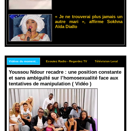
« Je ne trouverai plus jamais un
autre mari », affirme Sokhna
Aïda Diallo
Vidéos du moment...
Ecoutez Radio - Regardez TV
Télévision Leral
Rep
Youssou Ndour recadre : une position constante
et sans ambiguïté sur l’homosexualité face aux
tentatives de manipulation ( Vidéo )
Face aux
interprétati
ons
malveillant
es et aux
tentatives
de
récupératio