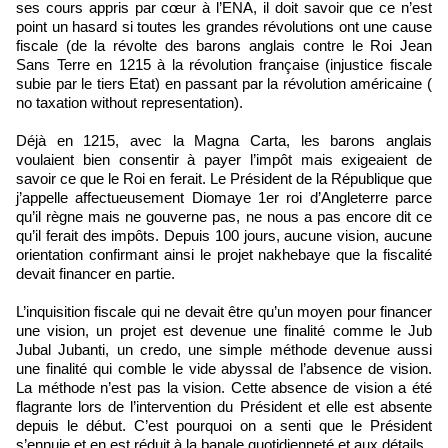
ses cours appris par cœur à l’ENA, il doit savoir que ce n’est
point un hasard si toutes les grandes révolutions ont une cause
fiscale (de la révolte des barons anglais contre le Roi Jean
Sans Terre en 1215 à la révolution française (injustice fiscale
subie par le tiers Etat) en passant par la révolution américaine (
no taxation without representation).
Déjà en 1215, avec la Magna Carta, les barons anglais
voulaient bien consentir à payer l’impôt mais exigeaient de
savoir ce que le Roi en ferait. Le Président de la République que
j’appelle affectueusement Diomaye 1er roi d’Angleterre parce
qu’il règne mais ne gouverne pas, ne nous a pas encore dit ce
qu’il ferait des impôts. Depuis 100 jours, aucune vision, aucune
orientation confirmant ainsi le projet nakhebaye que la fiscalité
devait financer en partie.
L’inquisition fiscale qui ne devait être qu’un moyen pour financer
une vision, un projet est devenue une finalité comme le Jub
Jubal Jubanti, un credo, une simple méthode devenue aussi
une finalité qui comble le vide abyssal de l’absence de vision.
La méthode n’est pas la vision. Cette absence de vision a été
flagrante lors de l’intervention du Président et elle est absente
depuis le début. C’est pourquoi on a senti que le Président
s’ennuie et en est réduit à la banale quotidienneté et aux détails.