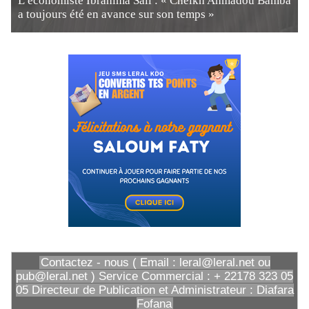
L’économiste Ibrahima Sall : « Cheikh Ahmadou Bamba
a toujours été en avance sur son temps »
Contactez - nous ( Email : leral@leral.net ou
pub@leral.net ) Service Commercial : + 22178 323 05
05 Directeur de Publication et Administrateur : Diafara
Fofana