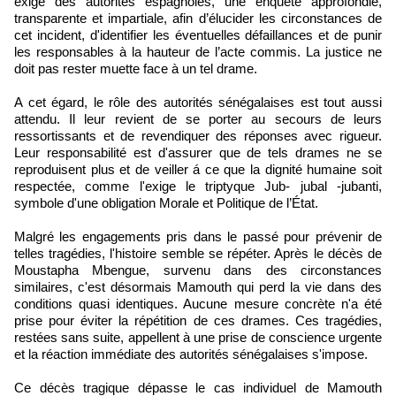
exige des autorités espagnoles, une enquête approfondie,
transparente et impartiale, afin d’élucider les circonstances de
cet incident, d'identifier les éventuelles défaillances et de punir
les responsables à la hauteur de l’acte commis. La justice ne
doit pas rester muette face à un tel drame.
A cet égard, le rôle des autorités sénégalaises est tout aussi
attendu. Il leur revient de se porter au secours de leurs
ressortissants et de revendiquer des réponses avec rigueur.
Leur responsabilité est d'assurer que de tels drames ne se
reproduisent plus et de veiller á ce que la dignité humaine soit
respectée, comme l'exige le triptyque Jub- jubal -jubanti,
symbole d'une obligation Morale et Politique de l’État.
Malgré les engagements pris dans le passé pour prévenir de
telles tragédies, l'histoire semble se répéter. Après le décès de
Moustapha Mbengue, survenu dans des circonstances
similaires, c'est désormais Mamouth qui perd la vie dans des
conditions quasi identiques. Aucune mesure concrète n'a été
prise pour éviter la répétition de ces drames. Ces tragédies,
restées sans suite, appellent à une prise de conscience urgente
et la réaction immédiate des autorités sénégalaises s'impose.
Ce décès tragique dépasse le cas individuel de Mamouth