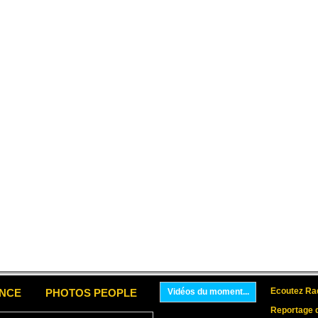
Ecoutez Rad
ENCE
PHOTOS PEOPLE
Vidéos du moment...
Reportage 