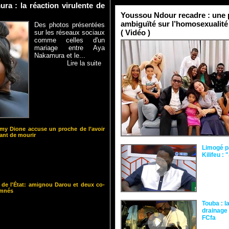
a : la réaction virulente de
Youssou Ndour recadre : une p
ambiguïté sur l’homosexualité
Des photos présentées
( Vidéo )
sur les réseaux sociaux
comme celles d'un
mariage entre Aya
Nakamura et le...
Lire la suite
y Dione accuse un proche de l’avoir
nt de mourir
Limogé p
Kilifeu : 
 de l'État: amignou Darou et deux co-
amnés
Touba : l
drainage 
FCfa ‎