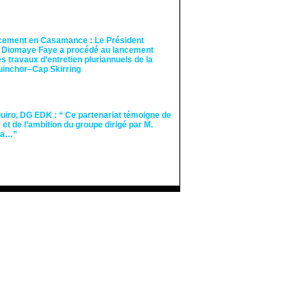
cement en Casamance : Le Président
 Diomaye Faye a procédé au lancement
des travaux d’entretien pluriannuels de la
guinchor–Cap Skirring
iro, DG EDK : “ Ce partenariat témoigne de
té et de l’ambition du groupe dirigé par M.
Ka…”