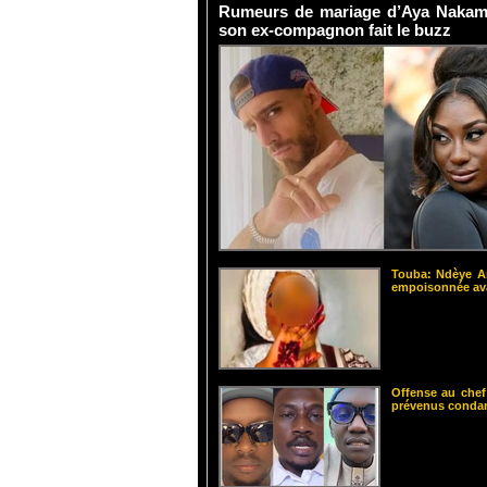
Rumeurs de mariage d’Aya Nakamur
son ex-compagnon fait le buzz
Touba: Ndèye Am
empoisonnée ava
Offense au chef
prévenus cond