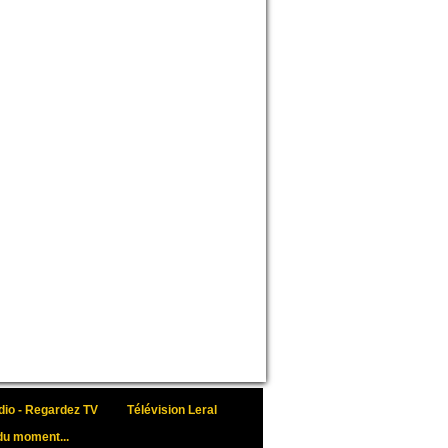
io - Regardez TV
Télévision Leral
du moment...