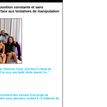
osition constante et sans
 face aux tentatives de manipulation
Face aux interprétations
malveillantes et aux
tentatives de
récupération visant à
semer le doute...
ar Diomaye Faye, réaction à chaud de
"J'ai reçu une balle réelle quand j'ai..."
ancement des travaux d’un projet de
des eaux pluviales, estimé à 15 milliards de