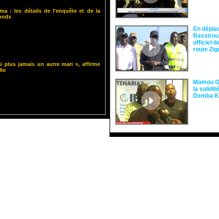
ma : les détails de l'enquête et de la
fonds
En dépla
Bassirou
officiel 
route Zi
i plus jamais un autre mari », affirme
llo
Mamou Gu
la solidi
Demba 