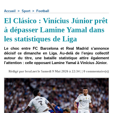
Accueil
>
Sport
>
Football
El Clásico : Vinícius Júnior prêt
à dépasser Lamine Yamal dans
les statistiques de Liga
Le choc entre FC Barcelona et Real Madrid s’annonce
décisif ce dimanche en Liga. Au-delà de l’enjeu collectif
autour du titre, une bataille statistique attire également
l’attention : celle opposant Lamine Yamal à Vinícius Júnior.
Rédigé par leral.net le Samedi 9 Mai 2026 à 22:34 | |
0
commentaire(s)|