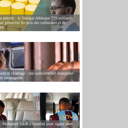
u pétrole : le Sénégal débloque 729 milliards
r préserver les prix des carburants et de
ité
nt et chantage : une policière fait interpeller
ien compagnon
: Mohamed Salah à Istanbul pour signer avec