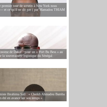
e premier tour de scrutin à New York nous
— et ce qu'il ne dit pas ( par Mamadou THIAM
onome de Dakar : pour un « Port Bu Bess » au
de la souveraineté logistique du Sénégal
miste Ibrahima Sall : « Cheikh Ahmadou Bamba
rs été en avance sur son temps »