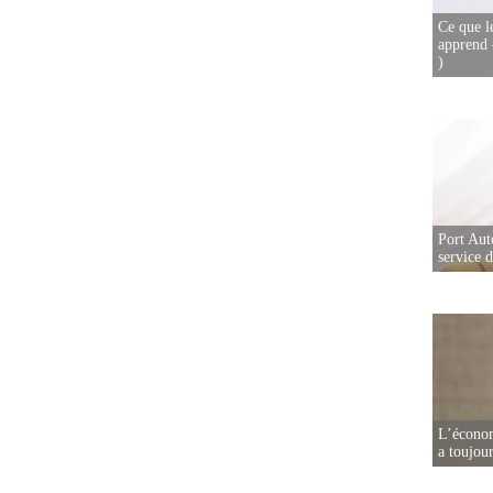
Ce que l
apprend 
)
Port Aut
service 
L’écono
a toujou