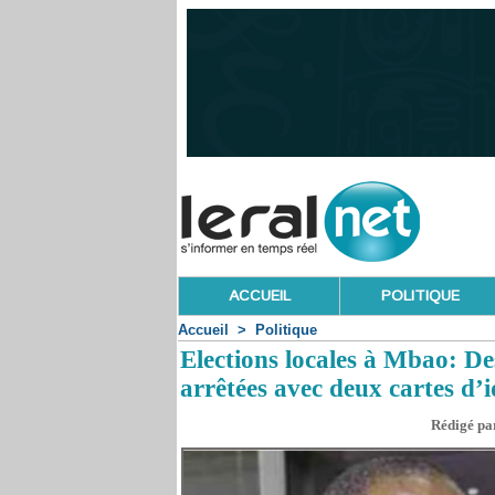
ACCUEIL
POLITIQUE
Accueil
>
Politique
Elections locales à Mbao: De
arrêtées avec deux cartes d’i
Rédigé par