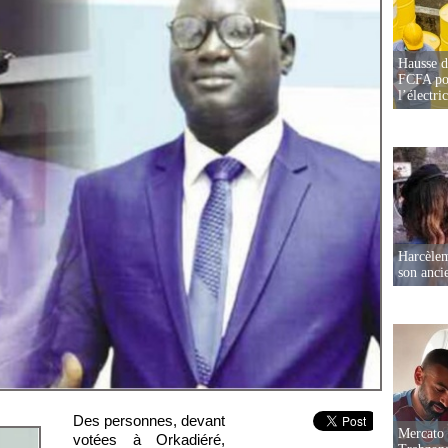
Hausse d
FCFA pou
l’électric
Harcèleme
son anc
Des personnes, devant
Mercato 
votées à Orkadiéré,