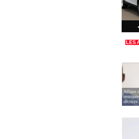
LES 
Affaire d
terminée
décisive