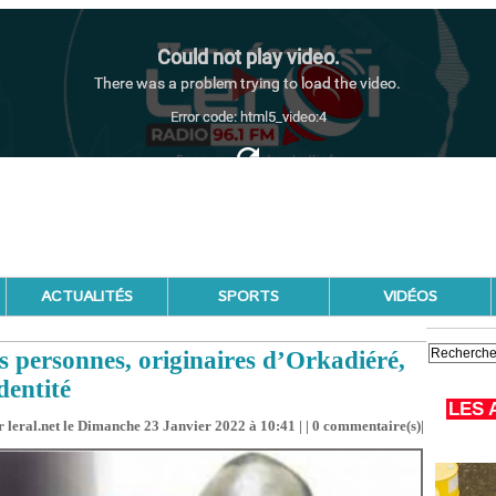
ACTUALITÉS
SPORTS
VIDÉOS
s personnes, originaires d’Orkadiéré,
dentité
LES 
 leral.net le Dimanche 23 Janvier 2022 à 10:41 | |
0
commentaire(s)|