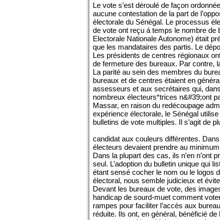
Le vote s’est déroulé de façon ordonnée, 
aucune contestation de la part de l’oppos
électorale du Sénégal. Le processus éle
de vote ont reçu á temps le nombre de
Electorale Nationale Autonome) était pr
que les mandataires des partis. Le dépou
Les présidents de centres régionaux ont
de fermeture des bureaux. Par contre, la
La parité au sein des membres du bureau
bureaux et de centres étaient en génér
assesseurs et aux secrétaires qui, dan
nombreux électeurs*trices n&#39;ont p
Massar, en raison du redécoupage admin
expérience électorale, le Sénégal utilise
bulletins de vote multiples. Il s’agit de
candidat aux couleurs différentes. Dans
électeurs devaient prendre au minimum 5
Dans la plupart des cas, ils n’en n’ont 
seul. L’adoption du bulletin unique qui li
étant sensé cocher le nom ou le logos 
électoral, nous semble judicieux et évite
Devant les bureaux de vote, des images
handicap de sourd-muet comment voter. P
rampes pour faciliter l’accès aux burea
réduite. Ils ont, en général, bénéficié d