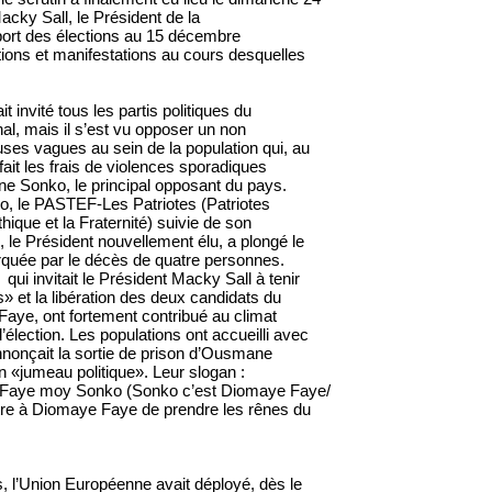
acky Sall, le Président de la
port des élections au 15 décembre
tions et manifestations au cours desquelles
t invité tous les partis politiques du
nal, mais il s’est vu opposer un non
uses vagues au sein de la population qui, au
it les frais de violences sporadiques
e Sonko, le principal opposant du pays.
o, le PASTEF-Les Patriotes (Patriotes
thique et la Fraternité) suivie de son
 le Président nouvellement élu, a plongé le
arquée par le décès de quatre personnes.
 qui invitait le Président Macky Sall à tenir
s» et la libération des deux candidats du
e, ont fortement contribué au climat
’élection. Les populations ont accueilli avec
nnonçait la sortie de prison d’Ousmane
 «jumeau politique». Leur slogan :
Faye moy Sonko (Sonko c’est Diomaye Faye/
re à Diomaye Faye de prendre les rênes du
s, l’Union Européenne avait déployé, dès le