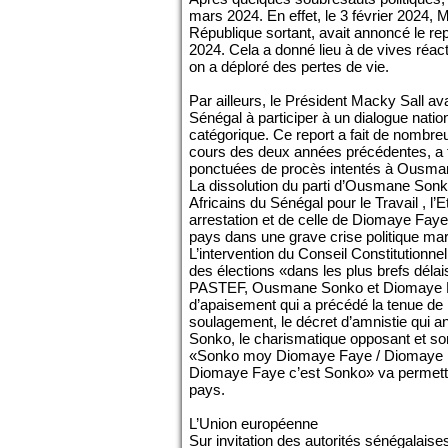
mars 2024. En effet, le 3 février 2024, M
République sortant, avait annoncé le re
2024. Cela a donné lieu à de vives réac
on a déploré des pertes de vie.
Par ailleurs, le Président Macky Sall avai
Sénégal à participer à un dialogue natio
catégorique. Ce report a fait de nombre
cours des deux années précédentes, a fa
ponctuées de procès intentés à Ousman
La dissolution du parti d’Ousmane Sonk
Africains du Sénégal pour le Travail , l’E
arrestation et de celle de Diomaye Faye,
pays dans une grave crise politique m
L’intervention du Conseil Constitutionnel
des élections «dans les plus brefs délai
PASTEF, Ousmane Sonko et Diomaye Fay
d’apaisement qui a précédé la tenue de l
soulagement, le décret d’amnistie qui a
Sonko, le charismatique opposant et son
«Sonko moy Diomaye Faye / Diomaye 
Diomaye Faye c’est Sonko» va permett
pays.
L’Union européenne
Sur invitation des autorités sénégalaise