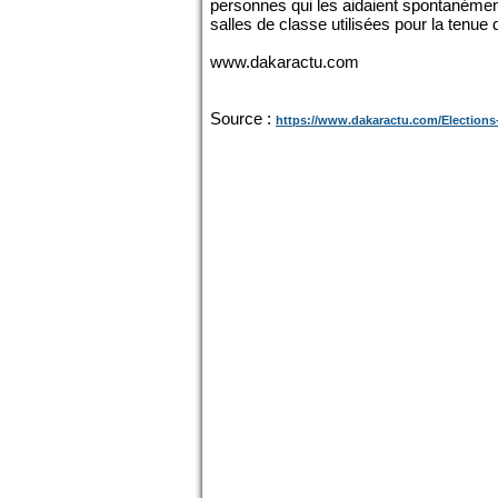
personnes qui les aidaient spontanément 
salles de classe utilisées pour la tenue d
www.dakaractu.com
Source :
https://www.dakaractu.com/Elections-p