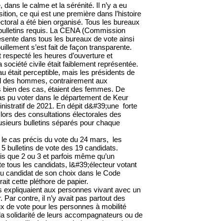
dans le calme et la sérénité. Il n’y a eu
ition, ce qui est une première dans l’histoire
ctoral a été bien organisé. Tous les bureaux
 bulletins requis. La CENA (Commission
ésente dans tous les bureaux de vote ainsi
illement s’est fait de façon transparente.
 respecté les heures d’ouverture et
 société civile était faiblement représentée.
 était perceptible, mais les présidents de
al des hommes, contrairement aux
s bien des cas, étaient des femmes. De
as pu voter dans le département de Keur
istratif de 2021. En dépit d&#39;une forte
 lors des consultations électorales des
 plusieurs bulletins séparés pour chaque
 le cas précis du vote du 24 mars, les
 bulletins de vote des 19 candidats.
pris que 2 ou 3 et parfois même qu’un
ste tous les candidats, l&#39;électeur votant
du candidat de son choix dans le Code
rait cette pléthore de papier.
 expliquaient aux personnes vivant avec un
ar contre, il n’y avait pas partout des
ux de vote pour les personnes à mobilité
e la solidarité de leurs accompagnateurs ou de