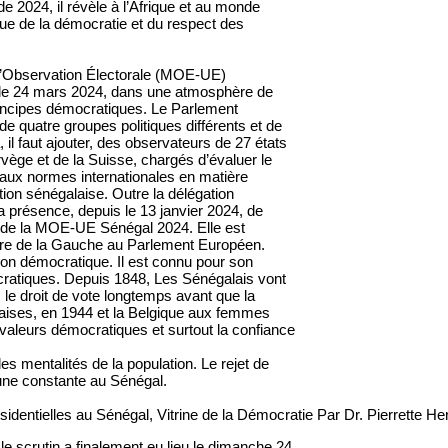
 de 2024, il révèle à l’Afrique et au monde
roue de la démocratie et du respect des
n d’Observation Électorale (MOE-UE)
eu le 24 mars 2024, dans une atmosphère de
rincipes démocratiques. Le Parlement
e quatre groupes politiques différents et de
 il faut ajouter, des observateurs de 27 états
ège et de la Suisse, chargés d’évaluer le
 aux normes internationales en matière
ation sénégalaise. Outre la délégation
la présence, depuis le 13 janvier 2024, de
 de la MOE-UE Sénégal 2024. Elle est
bre de la Gauche au Parlement Européen.
ion démocratique. Il est connu pour son
ratiques. Depuis 1848, Les Sénégalais vont
le droit de vote longtemps avant que la
ises, en 1944 et la Belgique aux femmes
valeurs démocratiques et surtout la confiance
es mentalités de la population. Le rejet de
t une constante au Sénégal.
le scrutin a finalement eu lieu le dimanche 24