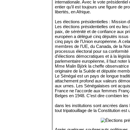
internationale. Avec le vote présidentiel
entier qu’il est toujours une figure de p
libertés, en Afrique.
Les élections présidentielles : Missio
Les élections présidentielles ont eu li
paix, de sérénité et de confiance aux p
européen a délégué cinq députés issus d
cinq pays de l’Union européenne. A cela,
membres de l’UE, du Canada, de la Norv
processus électoral pour sa conformité
d’élections démocratiques et à la législ
parlementaire européenne, il faut noter 
Mme Malin Björk la cheffe observatrice
originaire de la Suède et députée mem
Le Sénégal est un pays de longue tradit
attachement profond aux valeurs démoc
aux urnes. Les Sénégalaises ont acquis 
France ne l’accorde aux femmes França
Belges en 1948. C’est dire combien les 
dans les institutions sont ancrées dans l
tout tripatouillage de la Constitution es
Après quelques soubresauts politiques, 