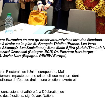
nt Européen en tant qu’observateurs*trices lors des élections
 à droite au 2e plan M. François Thiollet (France. Les Verts
e S&amp;D .Les Socialistes), Mme Malin Björk (Suède/The Left 
yszard Czarnecki (Pologne. ECR) Dr. Pierrette Herzberger-
, M. Javier Nart (Espagne. RENEW Europe)
tion Électorale de l’Union européenne, Malin
rtement impacté par une crise politique majeure dont
silience de l’état de droit et une élection ouverte et
onclusions et adhère à la Déclaration de
ale des élections, signée aux Nations