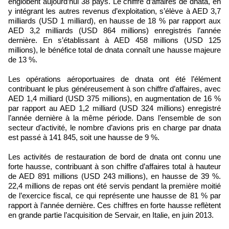
englobent aujourd’hui 38 pays. Le chiffre d’affaires de dnata, en
y intégrant les autres revenus d’exploitation, s’élève à AED 3,7
milliards (USD 1 milliard), en hausse de 18 % par rapport aux
AED 3,2 milliards (USD 864 millions) enregistrés l’année
dernière. En s’établissant à AED 458 millions (USD 125
millions), le bénéfice total de dnata connaît une hausse majeure
de 13 %.
Les opérations aéroportuaires de dnata ont été l’élément
contribuant le plus généreusement à son chiffre d’affaires, avec
AED 1,4 milliard (USD 375 millions), en augmentation de 16 %
par rapport au AED 1,2 milliard (USD 324 millions) enregistré
l’année dernière à la même période. Dans l’ensemble de son
secteur d’activité, le nombre d’avions pris en charge par dnata
est passé à 141 845, soit une hausse de 9 %.
Les activités de restauration de bord de dnata ont connu une
forte hausse, contribuant à son chiffre d’affaires total à hauteur
de AED 891 millions (USD 243 millions), en hausse de 39 %.
22,4 millions de repas ont été servis pendant la première moitié
de l’exercice fiscal, ce qui représente une hausse de 81 % par
rapport à l’année dernière. Ces chiffres en forte hausse reflètent
en grande partie l’acquisition de Servair, en Italie, en juin 2013.