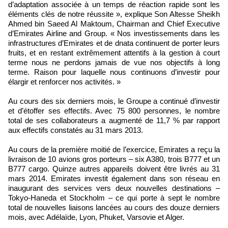
d’adaptation associée à un temps de réaction rapide sont les
éléments clés de notre réussite », explique Son Altesse Sheikh
Ahmed bin Saeed Al Maktoum, Chairman and Chief Executive
d’Emirates Airline and Group. « Nos investissements dans les
infrastructures d’Emirates et de dnata continuent de porter leurs
fruits, et en restant extrêmement attentifs à la gestion à court
terme nous ne perdons jamais de vue nos objectifs à long
terme. Raison pour laquelle nous continuons d’investir pour
élargir et renforcer nos activités. »
Au cours des six derniers mois, le Groupe a continué d’investir
et d’étoffer ses effectifs. Avec 75 800 personnes, le nombre
total de ses collaborateurs a augmenté de 11,7 % par rapport
aux effectifs constatés au 31 mars 2013.
Au cours de la première moitié de l’exercice, Emirates a reçu la
livraison de 10 avions gros porteurs – six A380, trois B777 et un
B777 cargo. Quinze autres appareils doivent être livrés au 31
mars 2014. Emirates investit également dans son réseau en
inaugurant des services vers deux nouvelles destinations –
Tokyo-Haneda et Stockholm – ce qui porte à sept le nombre
total de nouvelles liaisons lancées au cours des douze derniers
mois, avec Adélaïde, Lyon, Phuket, Varsovie et Alger.