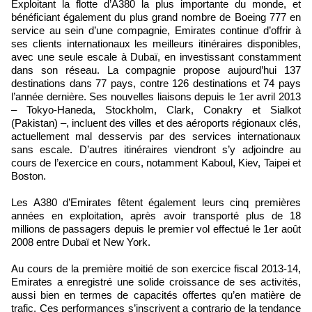
Exploitant la flotte d’A380 la plus importante du monde, et
bénéficiant également du plus grand nombre de Boeing 777 en
service au sein d’une compagnie, Emirates continue d’offrir à
ses clients internationaux les meilleurs itinéraires disponibles,
avec une seule escale à Dubaï, en investissant constamment
dans son réseau. La compagnie propose aujourd’hui 137
destinations dans 77 pays, contre 126 destinations et 74 pays
l’année dernière. Ses nouvelles liaisons depuis le 1er avril 2013
– Tokyo-Haneda, Stockholm, Clark, Conakry et Sialkot
(Pakistan) –, incluent des villes et des aéroports régionaux clés,
actuellement mal desservis par des services internationaux
sans escale. D’autres itinéraires viendront s’y adjoindre au
cours de l’exercice en cours, notamment Kaboul, Kiev, Taipei et
Boston.
Les A380 d’Emirates fêtent également leurs cinq premières
années en exploitation, après avoir transporté plus de 18
millions de passagers depuis le premier vol effectué le 1er août
2008 entre Dubaï et New York.
Au cours de la première moitié de son exercice fiscal 2013-14,
Emirates a enregistré une solide croissance de ses activités,
aussi bien en termes de capacités offertes qu’en matière de
trafic. Ces performances s’inscrivent a contrario de la tendance