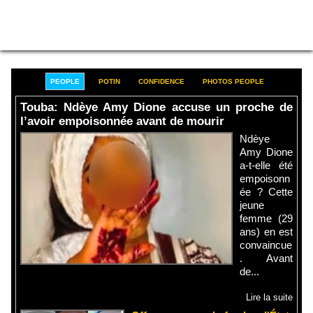
PEOPLE
POTIN
CONFIDENCE
PHOTOS PEOPLE
Touba: Ndèye Amy Dione accuse un proche de
l’avoir empoisonnée avant de mourir
Ndèye
Amy Dione
a-t-elle été
empoisonn
ée ? Cette
jeune
femme (29
ans) en est
convaincue
. Avant
de...
Lire la suite