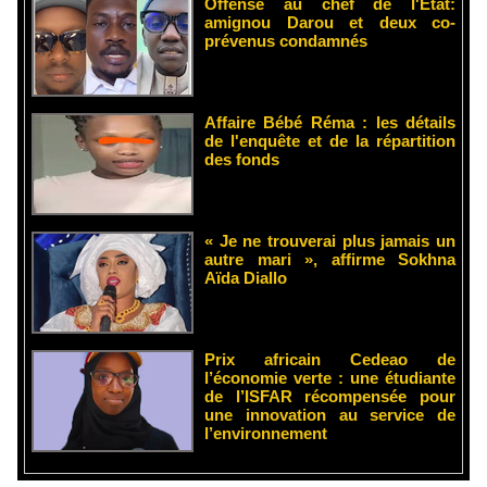
Offense au chef de l'État:
amignou Darou et deux co-
prévenus condamnés
Affaire Bébé Réma : les détails
de l'enquête et de la répartition
des fonds
« Je ne trouverai plus jamais un
autre mari », affirme Sokhna
Aïda Diallo
Prix africain Cedeao de
l’économie verte : une étudiante
de l’ISFAR récompensée pour
une innovation au service de
l’environnement