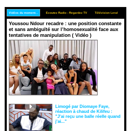
Vidéos du moment...
Ecoutez Radio - Regardez TV
Télévision Leral
Rep
Youssou Ndour recadre : une position constante
et sans ambiguïté sur l’homosexualité face aux
tentatives de manipulation ( Vidéo )
Face aux
interprétati
ons
malveillant
es et aux
tentatives
de
récupératio
n visant à
semer le
doute...
Limogé par Diomaye Faye,
réaction à chaud de Kilifeu :
"J'ai reçu une balle réelle quand
j'ai..."