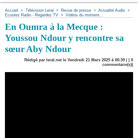
Accueil
>
Télévision Leral
>
Revue de presse
>
Actualité Audio
>
Ecoutez Radio - Regardez TV
>
Vidéos du moment...
En Oumra à la Mecque :
Youssou Ndour y rencontre sa
sœur Aby Ndour
Rédigé par leral.net le Vendredi 21 Mars 2025 à 00:39 | |
0
commentaire(s)|