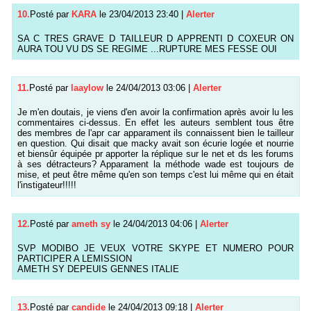
10.
Posté par
KARA
le 23/04/2013 23:40
|
Alerter
SA C TRES GRAVE D TAILLEUR D APPRENTI D COXEUR ON
AURA TOU VU DS SE REGIME ...RUPTURE MES FESSE OUI
11.
Posté par
laaylow
le 24/04/2013 03:06
|
Alerter
Je m'en doutais, je viens d'en avoir la confirmation après avoir lu les
commentaires ci-dessus. En effet les auteurs semblent tous être
des membres de l'apr car apparament ils connaissent bien le tailleur
en question. Qui disait que macky avait son écurie logée et nourrie
et biensûr équipée pr apporter la réplique sur le net et ds les forums
à ses détracteurs? Apparament la méthode wade est toujours de
mise, et peut être même qu'en son temps c'est lui même qui en était
l'instigateur!!!!!
12.
Posté par
ameth sy
le 24/04/2013 04:06
|
Alerter
SVP MODIBO JE VEUX VOTRE SKYPE ET NUMERO POUR
PARTICIPER A LEMISSION
AMETH SY DEPEUIS GENNES ITALIE
13.
Posté par
candide
le 24/04/2013 09:18
|
Alerter