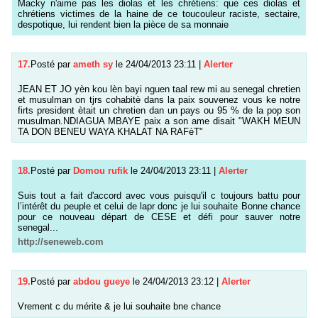
Macky n'aime pas les diolas et les chrétiens: que ces diolas et
chrétiens victimes de la haine de ce toucouleur raciste, sectaire,
despotique, lui rendent bien la pièce de sa monnaie
17.
Posté par
ameth sy
le 24/04/2013 23:11
|
Alerter
JEAN ET JO yèn kou lèn bayi nguen taal rew mi au senegal chretien
et musulman on tjrs cohabitè dans la paix souvenez vous ke notre
firts president ètait un chretien dan un pays ou 95 % de la pop son
musulman.NDIAGUA MBAYE paix a son ame disait "WAKH MEUN
TA DON BENEU WAYA KHALAT NA RAFèT"
18.
Posté par
Domou rufik
le 24/04/2013 23:11
|
Alerter
Suis tout a fait d'accord avec vous puisqu'il c toujours battu pour
l’intérêt du peuple et celui de lapr donc je lui souhaite Bonne chance
pour ce nouveau départ de CESE et défi pour sauver notre
senegal...
http://seneweb.com
19.
Posté par
abdou gueye
le 24/04/2013 23:12
|
Alerter
Vrement c du mérite & je lui souhaite bne chance