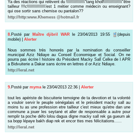
Ya des réactions qui relèvent du \\\\\\\\\\\\\\\"tang kholl\\\\\\\\\\\\\\\"être
tailleur !!!c\\\\\\\\\\\\\\\'est 1 métier comme médecin ou enseignant?
qui ose sortir sans chemise ou pantalon??
http://http:www.Khemess @hotmail.fr
8.
Posté par
Maître djibril WAR
le 23/04/2013 19:55
(depuis
mobile)
|
Alerter
Nous sommes très honorés par la nomination du conseiller
municipal Aziz Ndiaye au Conseil Économique et Social. On ne
pourra pas écrire l histoire du Président Macky Salĺ Celke de l APR
a Bidvuiterie a Dakar sans écrire en lettres d or Aziz Ndiaye.
http://leral.net
9.
Posté par
myma
le 23/04/2013 22:36
|
Alerter
tout les apériste de biscuiterie temoigne de ta devotion et ta volonté
a vouloir servir le peuple sénégalais et le président macky sall au
moins tu as une profession etre tailleur c'est mieux qu'etre dan une
commune a jouer les seytané et aller de responsable a autre pour
remplir ta poche défo lolou dagua digne macky sall rek ga gueum ak
sa bopp lépaye bakh diap rek et encor ttes mes félicitations......
http://leral.net