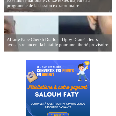
Assemblée nationale : onze textes majeurs au
programme de la session extraordinaire
Affaire Pape Cheikh Diallo et Djiby Dramé : leurs
avocats relancent la bataille pour une liberté provisoire