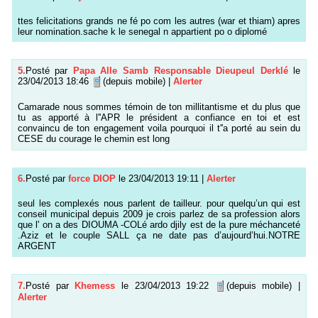
ttes felicitations grands ne fé po com les autres (war et thiam) apres
leur nomination.sache k le senegal n appartient po o diplomé
5.
Posté par
Papa Alle Samb Responsable Dieupeul Derklé
le
23/04/2013 18:46
(depuis mobile)
|
Alerter
Camarade nous sommes témoin de ton millitantisme et du plus que
tu as apporté à l''APR le président a confiance en toi et est
convaincu de ton engagement voila pourquoi il t''a porté au sein du
CESE du courage le chemin est long
6.
Posté par
force DIOP
le 23/04/2013 19:11
|
Alerter
seul les complexés nous parlent de tailleur. pour quelqu’un qui est
conseil municipal depuis 2009 je crois parlez de sa profession alors
que l' on a des DIOUMA -COLé ardo djily est de la pure méchanceté
.Aziz et le couple SALL ça ne date pas d’aujourd’hui.NOTRE
ARGENT
7.
Posté par
Khemess
le 23/04/2013 19:22
(depuis mobile)
|
Alerter