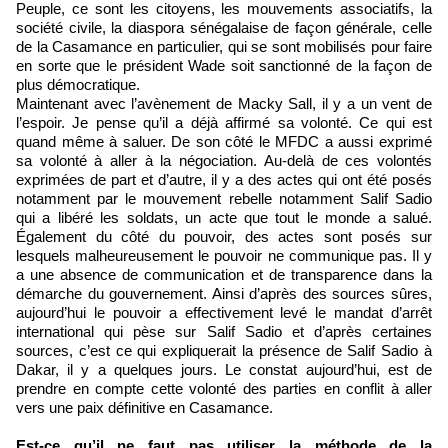
Peuple, ce sont les citoyens, les mouvements associatifs, la
société civile, la diaspora sénégalaise de façon générale, celle
de la Casamance en particulier, qui se sont mobilisés pour faire
en sorte que le président Wade soit sanctionné de la façon de
plus démocratique.
Maintenant avec l’avènement de Macky Sall, il y a un vent de
l’espoir. Je pense qu’il a déjà affirmé sa volonté. Ce qui est
quand même à saluer. De son côté le MFDC a aussi exprimé
sa volonté à aller à la négociation. Au-delà de ces volontés
exprimées de part et d’autre, il y a des actes qui ont été posés
notamment par le mouvement rebelle notamment Salif Sadio
qui a libéré les soldats, un acte que tout le monde a salué.
Également du côté du pouvoir, des actes sont posés sur
lesquels malheureusement le pouvoir ne communique pas. Il y
a une absence de communication et de transparence dans la
démarche du gouvernement. Ainsi d’après des sources sûres,
aujourd’hui le pouvoir a effectivement levé le mandat d’arrêt
international qui pèse sur Salif Sadio et d’après certaines
sources, c’est ce qui expliquerait la présence de Salif Sadio à
Dakar, il y a quelques jours. Le constat aujourd’hui, est de
prendre en compte cette volonté des parties en conflit à aller
vers une paix définitive en Casamance.
Est-ce qu’il ne faut pas utiliser la méthode de la