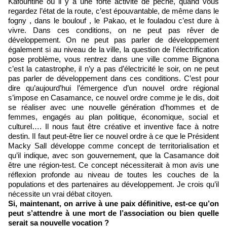
Kafountine où il y a une forte activité de pêche, quand vous
regardez l’état de la route, c’est épouvantable, de même dans le
fogny , dans le boulouf , le Pakao, et le fouladou c’est dure à
vivre. Dans ces conditions, on ne peut pas rêver de
développement. On ne peut pas parler de développement
également si au niveau de la ville, la question de l’électrification
pose problème, vous rentrez dans une ville comme Bignona
c’est la catastrophe, il n’y a pas d’électricité le soir, on ne peut
pas parler de développement dans ces conditions. C’est pour
dire qu’aujourd’hui l’émergence d’un nouvel ordre régional
s’impose en Casamance, ce nouvel ordre comme je le dis, doit
se réaliser avec une nouvelle génération d’hommes et de
femmes, engagés au plan politique, économique, social et
culturel…. Il nous faut être créative et inventive face à notre
destin. Il faut peut-être lier ce nouvel ordre à ce que le Président
Macky Sall développe comme concept de territorialisation et
qu’il indique, avec son gouvernement, que la Casamance doit
être une région-test. Ce concept nécessiterait à mon avis une
réflexion profonde au niveau de toutes les couches de la
populations et des partenaires au développement. Je crois qu’il
nécessite un vrai débat citoyen.
Si, maintenant, on arrive à une paix définitive, est-ce qu’on
peut s’attendre à une mort de l’association ou bien quelle
serait sa nouvelle vocation ?