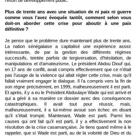
l’effort de développement public.
Plus de trente ans avec une situation de ni paix ni guerre
comme vous l’avez évoquée tantôt, comment selon vous
doit-on aborder cette crise pour aboutir à une paix
définitive ?
Je pense que le problème dure maintenant plus de trente ans.
La nation sénégalaise a capitalisé une expérience assez
intéressante, de par la gestion des différents régimes
successifs, teintée parfois de tergiversation, d’hésitation, de
manipulations et d’amateurisme. Le président Abdou Diouf qui,
en 17 ans de conflit, avait compris effectivement que ce n’était
pas l’usage de la violence qui allait régler cette crise, mais qu’il
fallait vraiment engager le dialogue. Il l’a compris vers la fin de
son règne précisément, en 1999, malheureusement il est parti.
Et après, il y a eu le Président Abdoulaye Wade qui est arrivé et
qui a géré à sa manière ce dossier avec des conséquences
catastrophiques. Il avait tout pour réussir, mais,
malheureusement, il a lui-même avoué son échec en disant
qu’il s’était trompé. Maintenant, Wade est parti. Parmi les
causes qui ont fait qu’il est parti, il y a effectivement la non
résolution de la crise casamançaise. Je tiens quand même à le
rappeler, que si Wade est parti, au de la volonté de Dieu et du