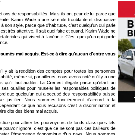
?
tions de responsabilités. Mais ils ont peur de lui parce que
nité. Karim Wade a une sérénité troublante et dissuasive
 à son style, parce que d’habitude, c’est quelqu’un qui parle
st très attentive. Il sait quoi faire et quand. Karim Wade ne
toriales qui visent à l’anéantir. C’est quelqu’un qui garde
ance.
sumés mal acquis. Est-ce à dire qu’aucun d’entre vous
il y ait la reddition des comptes pour toutes les personnes
bilité, même si, par ailleurs, nous avons noté qu’il y a une
qu’il faut auditer. La Crei est illégale parce qu’étant un
 et ses ouailles pour museler les responsables politiques de
cord que quelqu’un qui a occupé des responsabilités puisse
se justifier. Nous sommes foncièrement d’accord à la
Cependant ce que nous récusons c’est la discrimination et
aire dite des biens mal acquis.
ustice pour attirer les pourvoyeurs de fonds classiques tels
 pouvoir ignore, c’est que ce ne sont pas ces bailleurs de
booster l’émergence économique d’un pays. Nous sommes