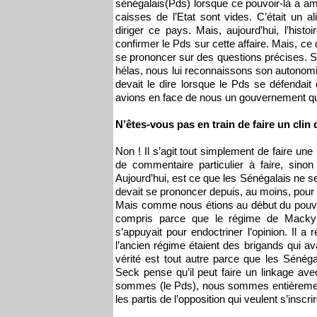
sénégalais(Pds) lorsque ce pouvoir-là a ame
caisses de l’Etat sont vides. C’était un 
diriger ce pays. Mais, aujourd’hui, l’hist
confirmer le Pds sur cette affaire. Mais, ce 
se prononcer sur des questions précises. 
hélas, nous lui reconnaissons son autonomi
devait le dire lorsque le Pds se défendait
avions en face de nous un gouvernement qu
N’êtes-vous pas en train de faire un clin 
Non ! Il s’agit tout simplement de faire une
de commentaire particulier à faire, sinon 
Aujourd’hui, est ce que les Sénégalais ne s
devait se prononcer depuis, au moins, pour éc
Mais comme nous étions au début du pouvo
compris parce que le régime de Macky S
s’appuyait pour endoctriner l’opinion. Il a 
l’ancien régime étaient des brigands qui avai
vérité est tout autre parce que les Sénéga
Seck pense qu’il peut faire un linkage av
sommes (le Pds), nous sommes entièreme
les partis de l’opposition qui veulent s’insc