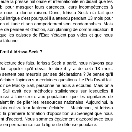
uté la presse nationale et internationale en disant que les
alibi pour masquer leurs carences, leurs incompétences à
oire nous a donné raison. Donc, Idrissa Seck n’a fait que
qui intrigue c’est pourquoi il a attendu pendant 13 mois pour
Son attitude et son comportement sont condamnables. Mais
e de pensée et d’action, son planning de communication. Il
 que les caisses de l’Etat n’étaient pas vides et que nous
i tâtonne.
d’œil à Idrissa Seck ?
 relecture des faits. Idrissa Seck a parlé, nous n’avons pas
lui rappeler qu’il devait le dire il y a de cela 13 mois.
e sentent pas meurtris par ses déclarations ? Je pense qu’il
lairer l’opinion sur certaines questions. Le Pds l’avait fait.
ir de Macky Sall, personne ne nous a écoutés. Mais on a
all avait des méthodes staliniennes sur lesquelles il
réussi à faire croire aux populations que les dignitaires de
ent fini de piller les ressources nationales. Aujourd’hui, la
lais ont vu leur lanterne éclairée… Maintenant, si Idrissa
ec la première formation d’opposition au Sénégal que nous
nt d’accord. Nous sommes également d’accord avec tous
rire en permanence sur la ligne de défense populaire.