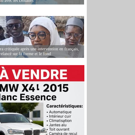
ion avec les Douanes
 critiquée après une intervention en français,
relancé sur la forme et le fond