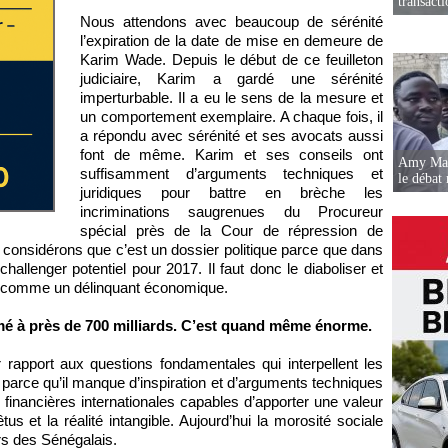
transact
Nous attendons avec beaucoup de sérénité
l’expiration de la date de mise en demeure de
Karim Wade. Depuis le début de ce feuilleton
judiciaire, Karim a gardé une sérénité
imperturbable. Il a eu le sens de la mesure et
un comportement exemplaire. A chaque fois, il
a répondu avec sérénité et ses avocats aussi
font de même. Karim et ses conseils ont
Amy Mara
suffisamment d’arguments techniques et
le débat 
juridiques pour battre en brèche les
incriminations saugrenues du Procureur
spécial près de la Cour de répression de
us considérons que c’est un dossier politique parce que dans
allenger potentiel pour 2017. Il faut donc le diaboliser et
r comme un délinquant économique.
mé à près de 700 milliards. C’est quand même énorme.
r rapport aux questions fondamentales qui interpellent les
e parce qu’il manque d’inspiration et d’arguments techniques
financières internationales capables d’apporter une valeur
us et la réalité intangible. Aujourd’hui la morosité sociale
rs des Sénégalais.