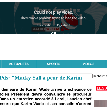
ACTUALITÉS
SPORTS
VIDÉOS
 Pds: "Macky Sall a peur de Karim
LES 
n demeure de Karim Wade arrive à échéance ce
ancien Président devra convaincre le procureur
 Dans un entretien accordé à Leral, l'ancien chef
 assure que Karim Wade et ses conseils n'auront