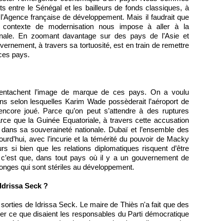
rts entre le Sénégal et les bailleurs de fonds classiques, à
 l’Agence française de développement. Mais il faudrait que
 contexte de modernisation nous impose à aller à la
ationale. En zoomant davantage sur des pays de l’Asie et
rnement, à travers sa tortuosité, est en train de remettre
ces pays.
 entachent l’image de marque de ces pays. On a voulu
ns selon lesquelles Karim Wade possèderait l’aéroport de
encore joué. Parce qu’on peut s’attendre à des ruptures
ce que la Guinée Equatoriale, à travers cette accusation
sée dans sa souveraineté nationale. Dubaï et l’ensemble des
urd’hui, avec l’incurie et la témérité du pouvoir de Macky
eurs si bien que les relations diplomatiques risquent d’être
n c’est que, dans tout pays où il y a un gouvernement de
onges qui sont stériles au développement.
Idrissa Seck ?
 sorties de Idrissa Seck. Le maire de Thiès n'a fait que des
irmer ce que disaient les responsables du Parti démocratique