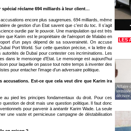
 spécial réclame 694 milliards à leur client…
s accusations encore plus saugrenues. 694 milliards, même
tière de gestion d’un Etat savent que c’est du toc. Il s’agit
ience ourdie par le pouvoir. Une manipulation qui est très
re que Karim est le propriétaire de l’aéroport de Malabo en
LES 
éroport d’un pays dépend de sa souveraineté. On accuse
Dubaï Port World. Sur cette question précise, « la lettre du
 autorités de Dubaï pour contester ces incriminations. Les
ées dans le mensonge d’Etat. Le mensonge est aujourd’hui
ison pour laquelle on passe tout notre temps à inventer des
istes pour entacher l’image d’un adversaire politique.
res accusations. Est-ce que cela veut dire que Karim ira
Affaire d
terminée
décisive
le au pied les principes fondamentaux du droit. Pour ces
e question de droit mais une question politique. Il faut donc
ventionnels pour parvenir à anéantir Karim Wade. La seule
ner une vaste et pernicieuse campagne de déstabilisation
le en prison ?