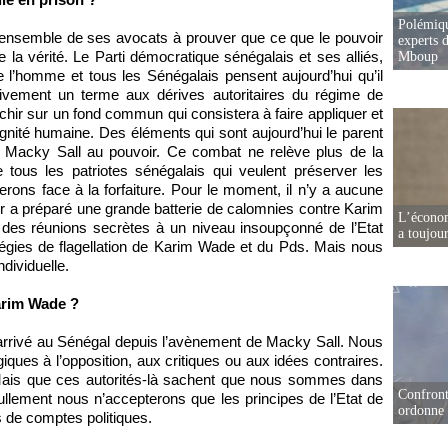
Polémiqu
c l’ensemble de ses avocats à prouver que ce que le pouvoir
experts d
 la vérité. Le Parti démocratique sénégalais et ses alliés,
Mboup
 l’homme et tous les Sénégalais pensent aujourd’hui qu’il
tivement un terme aux dérives autoritaires du régime de
hir sur un fond commun qui consistera à faire appliquer et
 dignité humaine. Des éléments qui sont aujourd’hui le parent
 Macky Sall au pouvoir. Ce combat ne relève plus de la
 tous les patriotes sénégalais qui veulent préserver les
ons face à la forfaiture. Pour le moment, il n’y a aucune
ir a préparé une grande batterie de calomnies contre Karim
L’écono
es réunions secrètes à un niveau insoupçonné de l’Etat
a toujou
atégies de flagellation de Karim Wade et du Pds. Mais nous
ndividuelle.
arim Wade ?
 arrivé au Sénégal depuis l’avènement de Macky Sall. Nous
giques à l’opposition, aux critiques ou aux idées contraires.
Mais que ces autorités-là sachent que nous sommes dans
Confront
ullement nous n’accepterons que les principes de l’Etat de
ordonne 
s de comptes politiques.