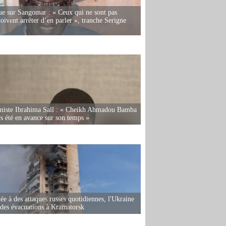
e sur Sangomar : « Ceux qui ne sont pas
oivent arrêter d’en parler », tranche Serigne
miste Ibrahima Sall : « Cheikh Ahmadou Bamba
rs été en avance sur son temps »
ée à des attaques russes quotidiennes, l'Ukraine
des évacuations à Kramatorsk