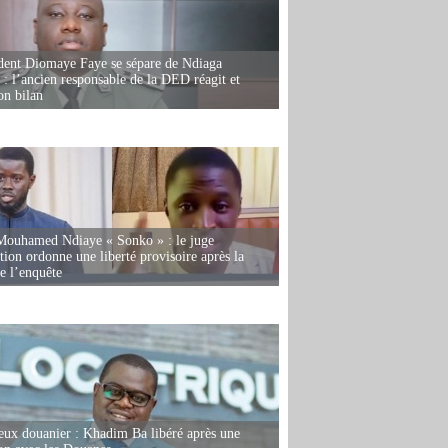
dent Diomaye Faye se sépare de Ndiaga
: l’ancien responsable de la DED réagit et
on bilan
Mouhamed Ndiaye « Sonko » : le juge
tion ordonne une liberté provisoire après la
de l’enquête
eux douanier : Khadim Ba libéré après une