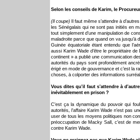
Selon les conseils de Karim, le Procureur
(Il coupe)
Il faut même s’attendre à d’autre
les Sénégalais qui ne sont pas initiés en ma
tout simplement d’une manipulation de consc
maladroite parce que quand on va jusqu’à di
Guinée équatoriale étant entendu que l’a
aussi Karim Wade d’être le propriétaire de 
continent » a publié une communication des
autorités du pays sont profondément ancr
érigé en mode de gouvernance et c’est la ra
choses, à colporter des informations surréal
Vous dites qu’il faut s’attendre à d’aut
inévitablement en prison ?
C’est ça la dynamique du pouvoir qui fou
autorités, l’affaire Karim Wade n’est pas un
user de tous les moyens politiques non con
préoccupation de Macky Sall, c’est de me
contre Karim Wade.
Vous ne craignez pas que Karim Wade ail