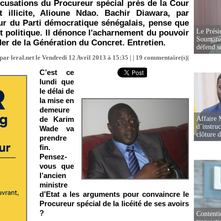
ccusations du Procureur spécial près de la Cour
t illicite, Alioune Ndao. Bachir Diawara, par
ur du Parti démocratique sénégalais, pense que
Le Prési
 politique. Il dénonce l'acharnement du pouvoir
Soumaré 
ader de la Génération du Concret. Entretien.
défend s
par leral.net le Vendredi 12 Avril 2013 à 15:35 | |
19
commentaire(s)|
C’est ce
lundi que
le délai de
la mise en
demeure
de Karim
Affaire 
d’instruc
Wade va
clôture 
prendre
fin.
Pensez-
vous que
l’ancien
ministre
d’Etat a les arguments pour convaincre le
Procureur spécial de la licéité de ses avoirs
?
Contenti