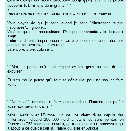
veut maintenir son même ratio actif/inactif qu’en 2050, il lui faudra
accueillir 161 millions de migrants.""""
>
Rien à faire de l'Onu, ILS N'ONT RIEN A NOUS DIRE ceux là..
Vous voyez de qui je parle quand je parle "d'instances supra-
nationales"... ignoble...
Voilà ce qu'est le mondialisme, l'Afrique comprendra vite de quoi il
s'agit..
Enfin, ils disent n'importe quoi, et au pire, rien à foutre du ratio, nos
peuples passent avant leurs ratios...
La encore, projet colonial ...
"""Moi, je pense qu’il faut régulariser les gens au lieu de les
expulser."""
>
Et bien moi je pense qu'il faut se débrouiller pour ne pas les faire
venir.
"""Notre défi consiste à faire qu’aujourd’hui l’immigration profite
aussi aux pays africains."""
>
héhé.. venir piller l’Europe.. un de vos vieux rêves depuis des
millénaires.. Quand 100 000 nord africains se sont pointés en
France en 732 pour nous envahir, ça a enclenché un processus qui
a abouti à ce que ce soit la France qui aille en Afrique...