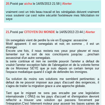
20.
Posté par
aicha
le 14/05/2013 21:58
|
Alerter
vraiment cest un trés beau travail et les sénégalais doivent vraiment
vous soutenir car cest notre sécurité l'extérieure mes félicitation mr
seye
21.
Posté par
CITOYEN DU MONDE
le 14/05/2013 23:44
|
Alerter
Un senegalais vient de perdre la vie en Espagne: assassine .
Motif apparent: il est senegalais et noir, en somme , il est un
etranger.
Encore une fois, il nous restera nos yeux pour pleurer et nous
lamenter sur le sort de nos concitoyens jusqu'au ...prochain
assassinat d'un autre senegalais.
la serie continue et rien ne semble pouvoir l'arreter a defaut de
vouloir l'arreter exception faite de l'abnegation et de la volonte ferme
de ce Monsieur SEYE que je suis depuis un certain temps sur
l'espace mediatique quand il s'agit de defendre les immigres.
Sa solution du moins ses solutions me semblent pertinentes: a
defaut de ne pouvoir imposer aux pays d'accueil des exigences, il
s'agira de traiter la migration grace a une approche globale.
Tant que le migrant ne sera pas encadre par une legislation
internationale ( ONU) ou les pays d'accueil et d'emigration devront
reflechir a trouver une solution qui passera forcement par
l'integration.C'est l'element moteur pour asseoir les bases saines de