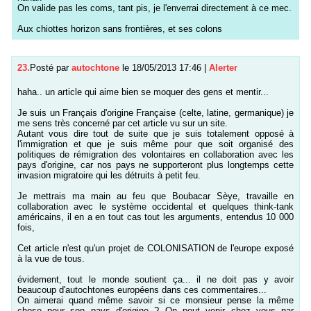
On valide pas les coms, tant pis, je l'enverrai directement à ce mec.
Aux chiottes horizon sans frontières, et ses colons
23.
Posté par
autochtone
le 18/05/2013 17:46
|
Alerter
haha.. un article qui aime bien se moquer des gens et mentir...
Je suis un Français d'origine Française (celte, latine, germanique) je
me sens très concerné par cet article vu sur un site.
Autant vous dire tout de suite que je suis totalement opposé à
l'immigration et que je suis même pour que soit organisé des
politiques de rémigration des volontaires en collaboration avec les
pays d'origine, car nos pays ne supporteront plus longtemps cette
invasion migratoire qui les détruits à petit feu.
Je mettrais ma main au feu que Boubacar Sèye, travaille en
collaboration avec le système occidental et quelques think-tank
américains, il en a en tout cas tout les arguments, entendus 10 000
fois,
Cet article n'est qu'un projet de COLONISATION de l'europe exposé
à la vue de tous.
évidement, tout le monde soutient ça... il ne doit pas y avoir
beaucoup d'autochtones européens dans ces commentaires...
On aimerai quand même savoir si ce monsieur pense la même
chose pour son pays d'origine ? On peut venir chez vous par