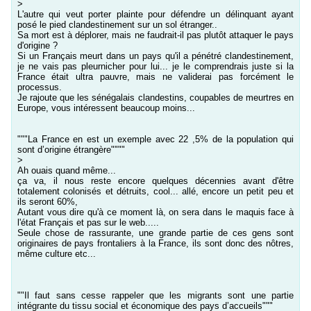
>
L'autre qui veut porter plainte pour défendre un délinquant ayant
posé le pied clandestinement sur un sol étranger..
Sa mort est à déplorer, mais ne faudrait-il pas plutôt attaquer le pays
d'origine ?
Si un Français meurt dans un pays qu'il a pénétré clandestinement,
je ne vais pas pleurnicher pour lui... je le comprendrais juste si la
France était ultra pauvre, mais ne validerai pas forcément le
processus.
Je rajoute que les sénégalais clandestins, coupables de meurtres en
Europe, vous intéressent beaucoup moins...
"""La France en est un exemple avec 22 ,5% de la population qui
sont d’origine étrangère""""
>
Ah ouais quand même...
ça va, il nous reste encore quelques décennies avant d'être
totalement colonisés et détruits, cool... allé, encore un petit peu et
ils seront 60%,
Autant vous dire qu'à ce moment là, on sera dans le maquis face à
l'état Français et pas sur le web.....
Seule chose de rassurante, une grande partie de ces gens sont
originaires de pays frontaliers à la France, ils sont donc des nôtres,
même culture etc...
""Il faut sans cesse rappeler que les migrants sont une partie
intégrante du tissu social et économique des pays d’accueils"""