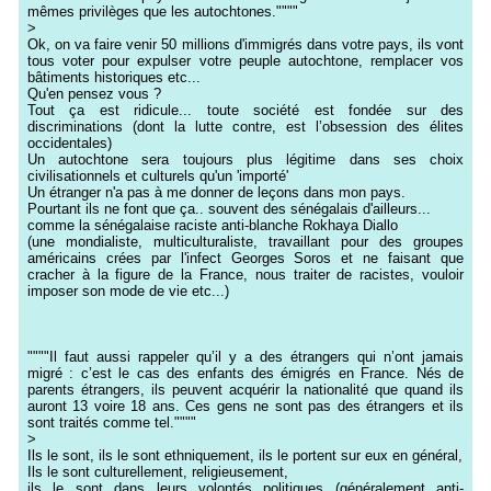
mêmes privilèges que les autochtones.""""
>
Ok, on va faire venir 50 millions d'immigrés dans votre pays, ils vont
tous voter pour expulser votre peuple autochtone, remplacer vos
bâtiments historiques etc...
Qu'en pensez vous ?
Tout ça est ridicule... toute société est fondée sur des
discriminations (dont la lutte contre, est l’obsession des élites
occidentales)
Un autochtone sera toujours plus légitime dans ses choix
civilisationnels et culturels qu'un 'importé'
Un étranger n'a pas à me donner de leçons dans mon pays.
Pourtant ils ne font que ça.. souvent des sénégalais d'ailleurs...
comme la sénégalaise raciste anti-blanche Rokhaya Diallo
(une mondialiste, multiculturaliste, travaillant pour des groupes
américains crées par l'infect Georges Soros et ne faisant que
cracher à la figure de la France, nous traiter de racistes, vouloir
imposer son mode de vie etc...)
""""Il faut aussi rappeler qu’il y a des étrangers qui n’ont jamais
migré : c’est le cas des enfants des émigrés en France. Nés de
parents étrangers, ils peuvent acquérir la nationalité que quand ils
auront 13 voire 18 ans. Ces gens ne sont pas des étrangers et ils
sont traités comme tel.""""
>
Ils le sont, ils le sont ethniquement, ils le portent sur eux en général,
Ils le sont culturellement, religieusement,
ils le sont dans leurs volontés politiques (généralement anti-