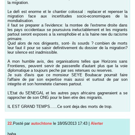
la migration.
Le defi est enorme et le chantier colossal : replacer et repenser la
migration face aux incertitudes socio-economiques de la
mondialisation.
il faut se preparer a l'evidence: la montee de l'extreme droite dans
les pays occidentaux se poursuivra ineluctablement et les migrants
partout seront exposes a la xenophobie et a la haine nee du racisme
primaire.
Quid alors de nos dirigeants, sont- ils sourds ? combien de morts
leur faut il pour se saisir definitivement du dossier de la migration?
leur silence est inadmissible.
A mon humble avis, des organisations telles que Horizons sans
Frontieres, peuvent servir de passerelle d'autant plus que la voie
diplomatique a toujours peche par ses retenues ou reserves.
Je suis d'avis que ce monsieur SEYE Boubacar pourrait faire
l'affaire de par son expertise mais aussi et surtout de par son
integrite et son honnetete clamees partout.
L'Etat du SENEGAL et les autres pays africains gagneraient a se
rapprocher de son ONG pour le bien etre des migrants.
IL EST GRAND TEMPS......Ce sont deja des morts de trop.
22.
Posté par
autochtone
le 18/05/2013 17:43
|
Alerter
haha..