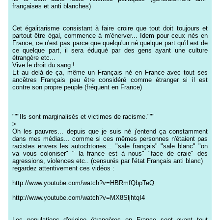
françaises et anti blanches)
Cet égalitarisme consistant à faire croire que tout doit toujours et
partout être égal, commence à m'énerver... Idem pour ceux nés en
France, ce n'est pas parce que quelqu'un né quelque part qu'il est de
ce quelque part, il sera éduqué par des gens ayant une culture
étrangère etc...
Vive le droit du sang !
Et au delà de ça, même un Français né en France avec tout ses
ancêtres Français peu être considéré comme étranger si il est
contre son propre peuple (fréquent en France)
"""Ils sont marginalisés et victimes de racisme."""
>
Oh les pauvres... depuis que je suis né j'entend ça constamment
dans mes médias... comme si ces mêmes personnes n'étaient pas
racistes envers les autochtones... "sale français" "sale blanc" "on
va vous coloniser" " la france est à nous" "face de craie" des
agressions, violences etc.. (censurés par l'état Français anti blanc)
regardez attentivement ces vidéos :
http://www.youtube.com/watch?v=HBRmfQbpTeQ
http://www.youtube.com/watch?v=MX8SljhtqI4
Les populations d'origine étrangères en France sont avant tout