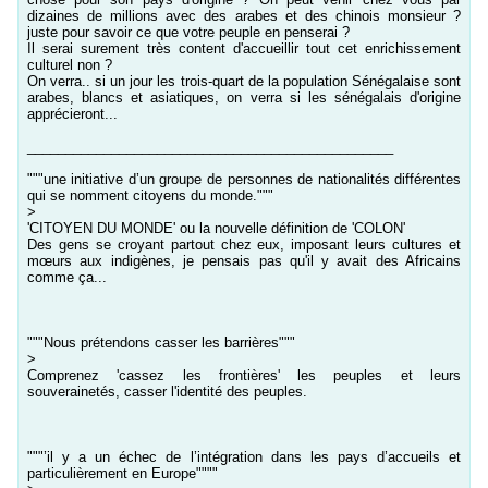
dizaines de millions avec des arabes et des chinois monsieur ?
juste pour savoir ce que votre peuple en penserai ?
Il serai surement très content d'accueillir tout cet enrichissement
culturel non ?
On verra.. si un jour les trois-quart de la population Sénégalaise sont
arabes, blancs et asiatiques, on verra si les sénégalais d'origine
apprécieront...
________________________________________________
"""une initiative d’un groupe de personnes de nationalités différentes
qui se nomment citoyens du monde."""
>
'CITOYEN DU MONDE' ou la nouvelle définition de 'COLON'
Des gens se croyant partout chez eux, imposant leurs cultures et
mœurs aux indigènes, je pensais pas qu'il y avait des Africains
comme ça...
"""Nous prétendons casser les barrières"""
>
Comprenez 'cassez les frontières' les peuples et leurs
souverainetés, casser l'identité des peuples.
"""’il y a un échec de l’intégration dans les pays d’accueils et
particulièrement en Europe""""