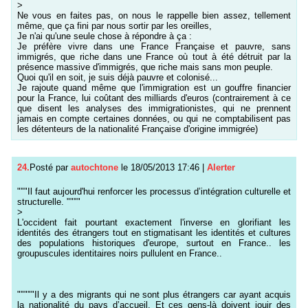
>
Ne vous en faites pas, on nous le rappelle bien assez, tellement
même, que ça fini par nous sortir par les oreilles,
Je n'ai qu'une seule chose à répondre à ça :
Je préfère vivre dans une France Française et pauvre, sans
immigrés, que riche dans une France où tout à été détruit par la
présence massive d'immigrés, que riche mais sans mon peuple.
Quoi qu'il en soit, je suis déjà pauvre et colonisé...
Je rajoute quand même que l'immigration est un gouffre financier
pour la France, lui coûtant des milliards d'euros (contrairement à ce
que disent les analyses des immigrationistes, qui ne prennent
jamais en compte certaines données, ou qui ne comptabilisent pas
les détenteurs de la nationalité Française d'origine immigrée)
24.
Posté par
autochtone
le 18/05/2013 17:46
|
Alerter
"""Il faut aujourd'hui renforcer les processus d’intégration culturelle et
structurelle. """"
>
L'occident fait pourtant exactement l'inverse en glorifiant les
identités des étrangers tout en stigmatisant les identités et cultures
des populations historiques d'europe, surtout en France.. les
groupuscules identitaires noirs pullulent en France..
"""""Il y a des migrants qui ne sont plus étrangers car ayant acquis
la nationalité du pays d’accueil. Et ces gens-là doivent jouir des