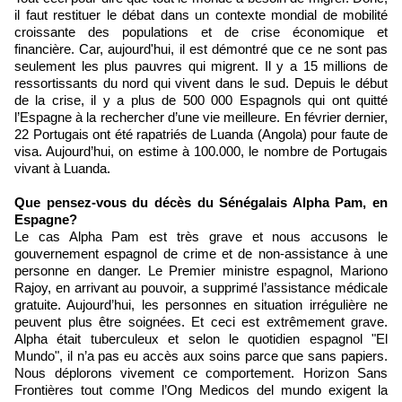
il faut restituer le débat dans un contexte mondial de mobilité
croissante des populations et de crise économique et
financière. Car, aujourd'hui, il est démontré que ce ne sont pas
seulement les plus pauvres qui migrent. Il y a 15 millions de
ressortissants du nord qui vivent dans le sud. Depuis le début
de la crise, il y a plus de 500 000 Espagnols qui ont quitté
l’Espagne à la rechercher d’une vie meilleure. En février dernier,
22 Portugais ont été rapatriés de Luanda (Angola) pour faute de
visa. Aujourd’hui, on estime à 100.000, le nombre de Portugais
vivant à Luanda.
Que pensez-vous du décès du Sénégalais Alpha Pam, en
Espagne?
Le cas Alpha Pam est très grave et nous accusons le
gouvernement espagnol de crime et de non-assistance à une
personne en danger. Le Premier ministre espagnol, Mariono
Rajoy, en arrivant au pouvoir, a supprimé l’assistance médicale
gratuite. Aujourd’hui, les personnes en situation irrégulière ne
peuvent plus être soignées. Et ceci est extrêmement grave.
Alpha était tuberculeux et selon le quotidien espagnol "El
Mundo", il n’a pas eu accès aux soins parce que sans papiers.
Nous déplorons vivement ce comportement. Horizon Sans
Frontières tout comme l’Ong Medicos del mundo exigent la