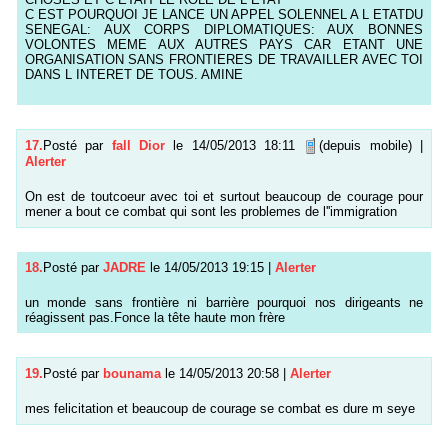
C EST POURQUOI JE LANCE UN APPEL SOLENNEL A L ETATDU
SENEGAL: AUX CORPS DIPLOMATIQUES: AUX BONNES
VOLONTES MEME AUX AUTRES PAYS CAR ETANT UNE
ORGANISATION SANS FRONTIERES DE TRAVAILLER AVEC TOI
DANS L INTERET DE TOUS. AMINE
17.
Posté par
fall Dior
le 14/05/2013 18:11
(depuis mobile)
|
Alerter
On est de toutcoeur avec toi et surtout beaucoup de courage pour
mener a bout ce combat qui sont les problemes de l''immigration
18.
Posté par
JADRE
le 14/05/2013 19:15
|
Alerter
un monde sans frontière ni barrière pourquoi nos dirigeants ne
réagissent pas.Fonce la tête haute mon frère
19.
Posté par
bounama
le 14/05/2013 20:58
|
Alerter
mes felicitation et beaucoup de courage se combat es dure m seye