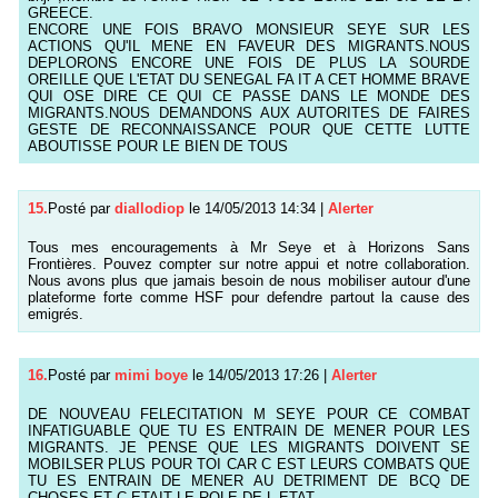
GREECE.
ENCORE UNE FOIS BRAVO MONSIEUR SEYE SUR LES
ACTIONS QU'IL MENE EN FAVEUR DES MIGRANTS.NOUS
DEPLORONS ENCORE UNE FOIS DE PLUS LA SOURDE
OREILLE QUE L'ETAT DU SENEGAL FA IT A CET HOMME BRAVE
QUI OSE DIRE CE QUI CE PASSE DANS LE MONDE DES
MIGRANTS.NOUS DEMANDONS AUX AUTORITES DE FAIRES
GESTE DE RECONNAISSANCE POUR QUE CETTE LUTTE
ABOUTISSE POUR LE BIEN DE TOUS
15.
Posté par
diallodiop
le 14/05/2013 14:34
|
Alerter
Tous mes encouragements à Mr Seye et à Horizons Sans
Frontières. Pouvez compter sur notre appui et notre collaboration.
Nous avons plus que jamais besoin de nous mobiliser autour d'une
plateforme forte comme HSF pour defendre partout la cause des
emigrés.
16.
Posté par
mimi boye
le 14/05/2013 17:26
|
Alerter
DE NOUVEAU FELECITATION M SEYE POUR CE COMBAT
INFATIGUABLE QUE TU ES ENTRAIN DE MENER POUR LES
MIGRANTS. JE PENSE QUE LES MIGRANTS DOIVENT SE
MOBILSER PLUS POUR TOI CAR C EST LEURS COMBATS QUE
TU ES ENTRAIN DE MENER AU DETRIMENT DE BCQ DE
CHOSES ET C ETAIT LE ROLE DE L ETAT