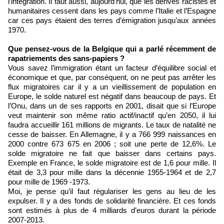
l’intégration. Il faut aussi, aujourd'hui, que les dérives racistes et
humanitaires cessent dans les pays comme l’Italie et l’Espagne
car ces pays étaient des terres d’émigration jusqu’aux années
1970.
Que pensez-vous de la Belgique qui a parlé récemment de
rapatriements des sans-papiers ?
Vous savez l’immigration étant un facteur d’équilibre social et
économique et que, par conséquent, on ne peut pas arrêter les
flux migratoires car il y a un vieillissement de population en
Europe, le solde naturel est négatif dans beaucoup de pays. Et
l’Onu, dans un de ses rapports en 2001, disait que si l’Europe
veut maintenir son même ratio actif/inactif qu’en 2050, il lui
faudra accueillir 161 millions de migrants. Le taux de natalité ne
cesse de baisser. En Allemagne, il y a 766 999 naissances en
2000 contre 673 675 en 2006 ; soit une perte de 12,6%. Le
solde migratoire ne fait que baisser dans certains pays.
Exemple en France, le solde migratoire est de 1,6 pour mille. Il
était de 3,3 pour mille dans la décennie 1955-1964 et de 2,7
pour mille de 1969 -1973.
Moi, je pense qu’il faut régulariser les gens au lieu de les
expulser. Il y a des fonds de solidarité financière. Et ces fonds
sont estimés à plus de 4 milliards d’euros durant la période
2007-2013.