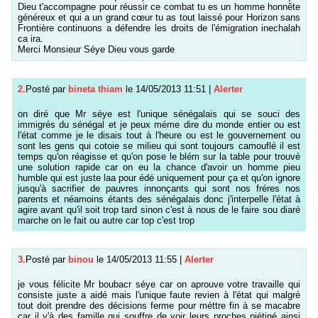
Dieu t'accompagne pour réussir ce combat tu es un homme honnête
généreux et qui a un grand cœur tu as tout laissé pour Horizon sans
Frontière continuons a défendre les droits de l'émigration inechalah
ca ira.
Merci Monsieur Séye Dieu vous garde
2.
Posté par
bineta thiam
le 14/05/2013 11:51
|
Alerter
on diré que Mr séye est l'unique sénégalais qui se souci des
immigrés du sénégal et je peux méme dire du monde entier ou est
l'état comme je le disais tout à l'heure ou est le gouvernement ou
sont les gens qui cotoie se milieu qui sont toujours camouflé il est
temps qu'on réagisse et qu'on pose le blém sur la table pour trouvé
une solution rapide car on eu la chance d'avoir un homme pieu
humble qui est juste laa pour édé uniquement pour ça et qu'on ignore
jusqu'à sacrifier de pauvres innonçants qui sont nos fréres nos
parents et néamoins étants des sénégalais donc j'interpelle l'état à
agire avant qu'il soit trop tard sinon c'est à nous de le faire sou diaré
marche on le fait ou autre car top c'est trop
3.
Posté par
binou
le 14/05/2013 11:55
|
Alerter
je vous félicite Mr boubacr séye car on aprouve votre travaille qui
consiste juste a aidé mais l'unique faute revien à l'état qui malgré
tout doit prendre des décisions ferme pour méttre fin à se macabre
car il y'à des famille qui souffre de voir leurs proches piétiné ainsi