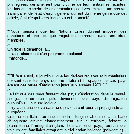
privilégiées, certainement pas victime de leur fantasmes racistes,
les lois anti-blanche de discrimination positives en sont une preuve,
sans parler de l'état d'esprit général qui est du même genre que cet
article, état d'esprit vers lequel va cette société.
""Nous pensons que les Nations Unies doivent imposer des
sanctions et une politique migratoire commune dans ses états
membres."""
>
On frôle la démence là...
Il s'agit clairement d'un programme colonial...
Immonde...
"""Il faut aussi, aujourd'hui, que les dérives racistes et humanitaires
cessent dans les pays comme l’Italie et l’Espagne car ces pays
étaient des terres d’émigration jusqu’aux années 1970. """
>
Le fait que des pays fussent des pays d'émigration dans le passé,
ne justifie en rien qu'ils deviennent des pays d'immigration
aujourd'hui... aucune logique...
Il n'y a aucune dérive dans ces pays, à part pour la propagande anti
européens...
Comme en Italie, où une ministre d'origine africaine, à la base
délinquante arrivée clandestinement sur le territoire, faisant la
promotion de l'immigration (donc de l'invasion du pays), prônant des
valeurs anti familiales attaquant la civilisation italienne (polygamie)