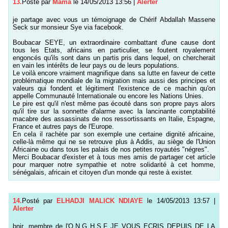
13.
Posté par
Mama
le 14/05/2013 13:56
|
Alerter
je partage avec vous un témoignage de Chérif Abdallah Massene
Seck sur monsieur Sye via facebook.
Boubacar SEYE, un extraordinaire combattant d'une cause dont
tous les Etats, africains en particulier, se foutent royalement
engoncés qu'ils sont dans un partis pris dans lequel, on chercherait
en vain les intérêts de leur pays ou de leurs populations.
Le voilà encore vraiment magnifique dans sa lutte en faveur de cette
problématique mondiale de la migration mais aussi des principes et
valeurs qui fondent et légitiment l'existence de ce machin qu'on
appelle Communauté Internationale ou encore les Nations Unies.
Le pire est qu'il n'est même pas écouté dans son propre pays alors
qu'il tire sur la sonnette d'alarme avec la lancinante comptabilité
macabre des assassinats de nos ressortissants en Italie, Espagne,
France et autres pays de l'Europe.
En cela il rachète par son exemple une certaine dignité africaine,
celle-là même qui ne se retrouve plus à Addis, au siège de l'Union
Africaine ou dans tous les palais de nos petites royautés "négres".
Merci Boubacar d'exister et à tous mes amis de partager cet article
pour marquer notre sympathie et notre solidarité à cet homme,
sénégalais, africain et citoyen d'un monde qui reste à exister.
14.
Posté par
ELHADJI MALICK NDIAYE
le 14/05/2013 13:57
|
Alerter
bnjr ,membre de l'O.N.G H.S.F JE VOUS ECRIS DEPUIS DE LA