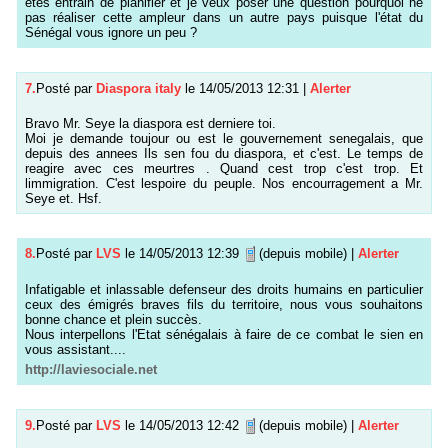
êtes entrain de planifier et je veux poser une question pourquoi ne
pas réaliser cette ampleur dans un autre pays puisque l'état du
Sénégal vous ignore un peu ?
7.
Posté par
Diaspora italy
le 14/05/2013 12:31
|
Alerter
Bravo Mr. Seye la diaspora est derniere toi.
Moi je demande toujour ou est le gouvernement senegalais, que
depuis des annees Ils sen fou du diaspora, et c'est. Le temps de
reagire avec ces meurtres . Quand cest trop c'est trop. Et
limmigration. C'est lespoire du peuple. Nos encourragement a Mr.
Seye et. Hsf.
8.
Posté par
LVS
le 14/05/2013 12:39
(depuis mobile)
|
Alerter
Infatigable et inlassable defenseur des droits humains en particulier
ceux des émigrés braves fils du territoire, nous vous souhaitons
bonne chance et plein succès.
Nous interpellons l'Etat sénégalais à faire de ce combat le sien en
vous assistant....
http://laviesociale.net
9.
Posté par
LVS
le 14/05/2013 12:42
(depuis mobile)
|
Alerter