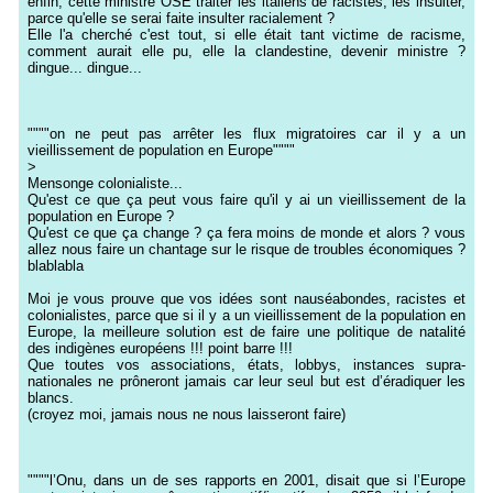
enfin, cette ministre OSE traiter les italiens de racistes, les insulter,
parce qu'elle se serai faite insulter racialement ?
Elle l'a cherché c'est tout, si elle était tant victime de racisme,
comment aurait elle pu, elle la clandestine, devenir ministre ?
dingue... dingue...
""""on ne peut pas arrêter les flux migratoires car il y a un
vieillissement de population en Europe""""
>
Mensonge colonialiste...
Qu'est ce que ça peut vous faire qu'il y ai un vieillissement de la
population en Europe ?
Qu'est ce que ça change ? ça fera moins de monde et alors ? vous
allez nous faire un chantage sur le risque de troubles économiques ?
blablabla
Moi je vous prouve que vos idées sont nauséabondes, racistes et
colonialistes, parce que si il y a un vieillissement de la population en
Europe, la meilleure solution est de faire une politique de natalité
des indigènes européens !!! point barre !!!
Que toutes vos associations, états, lobbys, instances supra-
nationales ne prôneront jamais car leur seul but est d’éradiquer les
blancs.
(croyez moi, jamais nous ne nous laisseront faire)
""""l’Onu, dans un de ses rapports en 2001, disait que si l’Europe