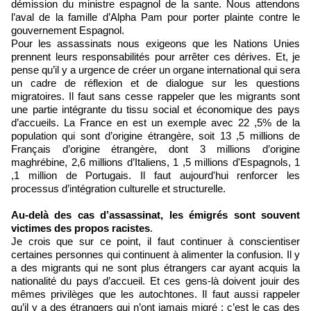
démission du ministre espagnol de la sante. Nous attendons
l’aval de la famille d’Alpha Pam pour porter plainte contre le
gouvernement Espagnol.
Pour les assassinats nous exigeons que les Nations Unies
prennent leurs responsabilités pour arrêter ces dérives. Et, je
pense qu’il y a urgence de créer un organe international qui sera
un cadre de réflexion et de dialogue sur les questions
migratoires. Il faut sans cesse rappeler que les migrants sont
une partie intégrante du tissu social et économique des pays
d’accueils. La France en est un exemple avec 22 ,5% de la
population qui sont d’origine étrangère, soit 13 ,5 millions de
Français d’origine étrangère, dont 3 millions d’origine
maghrébine, 2,6 millions d’Italiens, 1 ,5 millions d'Espagnols, 1
,1 million de Portugais. Il faut aujourd'hui renforcer les
processus d’intégration culturelle et structurelle.
Au-delà des cas d’assassinat, les émigrés sont souvent
victimes des propos racistes
.
Je crois que sur ce point, il faut continuer à conscientiser
certaines personnes qui continuent à alimenter la confusion. Il y
a des migrants qui ne sont plus étrangers car ayant acquis la
nationalité du pays d’accueil. Et ces gens-là doivent jouir des
mêmes privilèges que les autochtones. Il faut aussi rappeler
qu’il y a des étrangers qui n’ont jamais migré : c’est le cas des