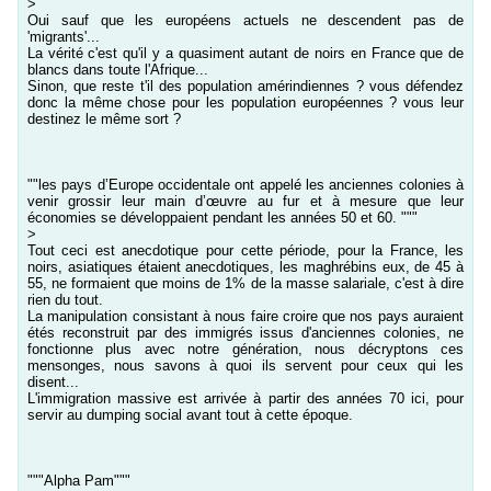
>
Oui sauf que les européens actuels ne descendent pas de
'migrants'...
La vérité c'est qu'il y a quasiment autant de noirs en France que de
blancs dans toute l'Afrique...
Sinon, que reste t'il des population amérindiennes ? vous défendez
donc la même chose pour les population européennes ? vous leur
destinez le même sort ?
""les pays d’Europe occidentale ont appelé les anciennes colonies à
venir grossir leur main d’œuvre au fur et à mesure que leur
économies se développaient pendant les années 50 et 60. """
>
Tout ceci est anecdotique pour cette période, pour la France, les
noirs, asiatiques étaient anecdotiques, les maghrébins eux, de 45 à
55, ne formaient que moins de 1% de la masse salariale, c'est à dire
rien du tout.
La manipulation consistant à nous faire croire que nos pays auraient
étés reconstruit par des immigrés issus d'anciennes colonies, ne
fonctionne plus avec notre génération, nous décryptons ces
mensonges, nous savons à quoi ils servent pour ceux qui les
disent...
L'immigration massive est arrivée à partir des années 70 ici, pour
servir au dumping social avant tout à cette époque.
"""Alpha Pam"""