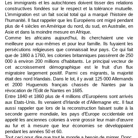
Les immigrants et les autochtones doivent tisser des relations
constructives fondées sur le respect et la tolérance mutuelle.
L’immigration est un fait social total qui a marqué l’histoire de
l’humanité. Il faut rappeler que les Européens ont migré pendant
plus de 4 siècles en Amérique du nord, du sud, en Australie, en
Asie et dans la moindre mesure en Afrique.
Comme les africains aujourd’hui, ils cherchaient une vie
meilleure pour eux-mêmes et pour leur famille. Ils fuyaient les
persécutions religieuses que connaissait leur pays. Ce qui fait
que de 1860 à 1760, les colonies britanniques passèrent de 250
000 à environ 200 millions d’habitants. Le principal vecteur de
cet accroissement démographique est le fruit d’un flux
migratoire largement positif. Parmi ces migrants, la majorité
était des nord Irlandais. Dans le lot, il y avait 125 000 Allemands
et 2000 Huguenots français chassés de Nantes par la
révocation de l’Edit de Nantes en 1685.
Entre 1840 et 1860 plus de 4 millions d’Européens sont arrivés
aux Etats-Unis. Ils venaient d’Irlande et d’Allemagne etc. Il faut
aussi rappeler que lors de la reconstruction faisant suite à la
seconde guerre mondiale, les pays d’Europe occidentale ont
appelé les anciennes colonies à venir grossir leur main d’œuvre
au fur et à mesure que leur économies se développaient
pendant les années 50 et 60.
Tout ceci pour dire que tout le monde a besoin de migrer. Donc,