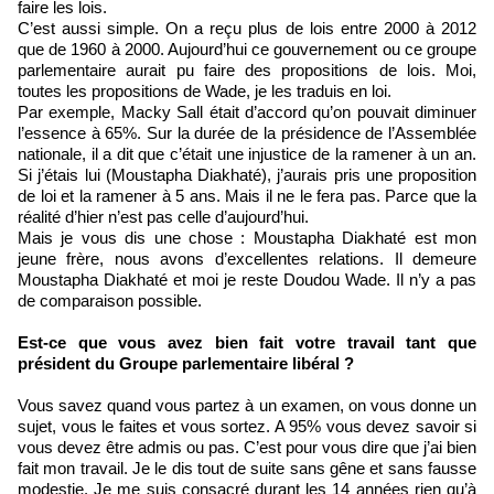
faire les lois.
C’est aussi simple. On a reçu plus de lois entre 2000 à 2012
que de 1960 à 2000. Aujourd’hui ce gouvernement ou ce groupe
parlementaire aurait pu faire des propositions de lois. Moi,
toutes les propositions de Wade, je les traduis en loi.
Par exemple, Macky Sall était d’accord qu’on pouvait diminuer
l’essence à 65%. Sur la durée de la présidence de l’Assemblée
nationale, il a dit que c’était une injustice de la ramener à un an.
Si j’étais lui (Moustapha Diakhaté), j’aurais pris une proposition
de loi et la ramener à 5 ans. Mais il ne le fera pas. Parce que la
réalité d’hier n’est pas celle d’aujourd’hui.
Mais je vous dis une chose : Moustapha Diakhaté est mon
jeune frère, nous avons d’excellentes relations. Il demeure
Moustapha Diakhaté et moi je reste Doudou Wade. Il n’y a pas
de comparaison possible.
Est-ce que vous avez bien fait votre travail tant que
président du Groupe parlementaire libéral ?
Vous savez quand vous partez à un examen, on vous donne un
sujet, vous le faites et vous sortez. A 95% vous devez savoir si
vous devez être admis ou pas. C’est pour vous dire que j’ai bien
fait mon travail. Je le dis tout de suite sans gêne et sans fausse
modestie. Je me suis consacré durant les 14 années rien qu’à