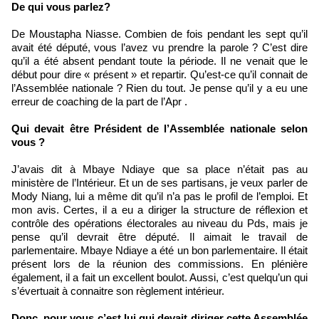
De qui vous parlez?
De Moustapha Niasse. Combien de fois pendant les sept qu’il
avait été député, vous l’avez vu prendre la parole ? C’est dire
qu’il a été absent pendant toute la période. Il ne venait que le
début pour dire « présent » et repartir. Qu’est-ce qu’il connait de
l’Assemblée nationale ? Rien du tout. Je pense qu’il y a eu une
erreur de coaching de la part de l’Apr .
Qui devait être Président de l’Assemblée nationale selon
vous ?
J’avais dit à Mbaye Ndiaye que sa place n’était pas au
ministère de l’Intérieur. Et un de ses partisans, je veux parler de
Mody Niang, lui a même dit qu’il n’a pas le profil de l’emploi. Et
mon avis. Certes, il a eu a diriger la structure de réflexion et
contrôle des opérations électorales au niveau du Pds, mais je
pense qu’il devrait être député. Il aimait le travail de
parlementaire. Mbaye Ndiaye a été un bon parlementaire. Il était
présent lors de la réunion des commissions. En plénière
également, il a fait un excellent boulot. Aussi, c’est quelqu’un qui
s’évertuait à connaitre son règlement intérieur.
Donc, pour vous c’est lui qui devait diriger cette Assemblée