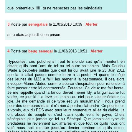
quel prétentieux !!!!! tu ne respectes pas les sénégalais
3.
Posté par
senegalais
le 11/03/2013 10:39
|
Alerter
si tu etais aujourd'hui en prison.
4.
Posté par
beug senegal
le 11/03/2013 10:51
|
Alerter
Hypocrites, ces potichiens! Tout le monde sait qu'ils mentent en
disant qu'ils sont l'ami de tel ou tel autre politichien. Mais Doudou
Wade a peut-être oublié que c'est lui qui avait juré le 23 Juin 2011
que la loi allait passer comme lettre à la poste. Et quand le siége
des jeunes du M23 a failli les mener à la bastonnade, il osa alors
invoquer Mame Abdou comme source d'inspiration pour renoncer à
faire passer cette loi controversée. Foutaise! Ce vieux me fait honte.
Je me rappelle quand la loi qui devait mener Idy à la guillautine fut
votée; ce jour là il a levé les mains au ciel pour laisser éclater sa
joie. Je me demande si ce type est un musulman? Il nous prend
pour des demeurés mais il n'a rien à perdre d'attendre. Ce peuple les
a vomis, eux du PDS avec tous leurs souteneurs alliés du diable. Ils
ont abusé du peuple et c'est cash qu'ils vont le payer. Chers
sénégalais plus jamais ça ici au Sénégal. Que jamais ce type de
prédateurs ne reviennent aux affaires et que tout ce qu'ils nous ont
volé nous soit restitué jusqu'au dernier centime et qu'ils soient