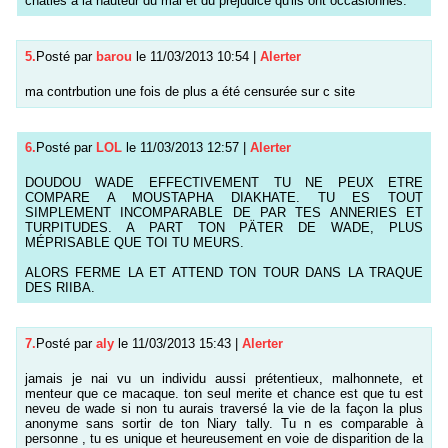
châtiés à la hauteur du mal et du préjudice qu'ils ont occasionnés.
5.
Posté par
barou
le 11/03/2013 10:54
|
Alerter
ma contrbution une fois de plus a été censurée sur c site
6.
Posté par
LOL
le 11/03/2013 12:57
|
Alerter
DOUDOU WADE EFFECTIVEMENT TU NE PEUX ETRE
COMPARE A MOUSTAPHA DIAKHATE. TU ES TOUT
SIMPLEMENT INCOMPARABLE DE PAR TES ANNERIES ET
TURPITUDES. A PART TON PÄTER DE WADE, PLUS
MÉPRISABLE QUE TOI TU MEURS.
ALORS FERME LA ET ATTEND TON TOUR DANS LA TRAQUE
DES RIIBA.
7.
Posté par
aly
le 11/03/2013 15:43
|
Alerter
jamais je nai vu un individu aussi prétentieux, malhonnete, et
menteur que ce macaque. ton seul merite et chance est que tu est
neveu de wade si non tu aurais traversé la vie de la façon la plus
anonyme sans sortir de ton Niary tally. Tu n es comparable à
personne , tu es unique et heureusement en voie de disparition de la