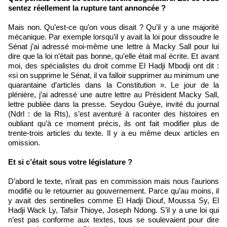
sentez réellement la rupture tant annoncée ?
Mais non. Qu’est-ce qu’on vous disait ? Qu’il y a une majorité
mécanique. Par exemple lorsqu’il y avait la loi pour dissoudre le
Sénat j’ai adressé moi-même une lettre à Macky Sall pour lui
dire que la loi n’était pas bonne, qu’elle était mal écrite. Et avant
moi, des spécialistes du droit comme El Hadji Mbodji ont dit :
«si on supprime le Sénat, il va falloir supprimer au minimum une
quarantaine d’articles dans la Constitution ». Le jour de la
plénière, j’ai adressé une autre lettre au Président Macky Sall,
lettre publiée dans la presse. Seydou Guèye, invité du journal
(Ndrl : de la Rts), s’est aventuré à raconter des histoires en
oubliant qu’à ce moment précis, ils ont fait modifier plus de
trente-trois articles du texte. Il y a eu même deux articles en
omission.
Et si c’était sous votre législature ?
D’abord le texte, n’irait pas en commission mais nous l’aurions
modifié ou le retourner au gouvernement. Parce qu’au moins, il
y avait des sentinelles comme El Hadji Diouf, Moussa Sy, El
Hadji Wack Ly, Tafsir Thioye, Joseph Ndong. S’il y a une loi qui
n’est pas conforme aux textes, tous se soulevaient pour dire