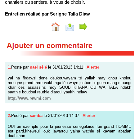
chantiers ou sentiers, à vous de choisir.
Entretien réalisé par Serigne Talla Diaw
1.
Posté par
nael sélé
le 31/01/2013 14:11
|
Alerter
yal na firdawsi done deukouwayam té yallah may gnou kholou
mougne grand frére wakh nga lép wayé justice bi guen maag moungi
khar ces assassins moy SOUB KHANAHOU WA TALA ndakh
saathie boudoul reuthie diaroul yaakhi nélaw
http://www.rewmi.com
2.
Posté par
samba
le 31/01/2013 14:37
|
Alerter
OUI un exemple pour la jeunesse senegalaise !un grand HOMME
est parti.kheweul louk jawartou yalna wathie si kawam abadan
daahiman