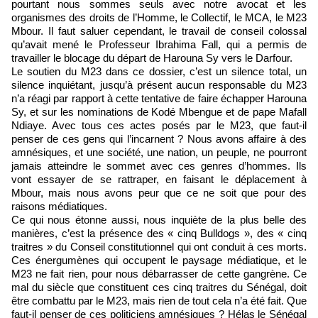
pourtant nous sommes seuls avec notre avocat et les
organismes des droits de l’Homme, le Collectif, le MCA, le M23
Mbour. Il faut saluer cependant, le travail de conseil colossal
qu’avait mené le Professeur Ibrahima Fall, qui a permis de
travailler le blocage du départ de Harouna Sy vers le Darfour.
Le soutien du M23 dans ce dossier, c’est un silence total, un
silence inquiétant, jusqu’à présent aucun responsable du M23
n’a réagi par rapport à cette tentative de faire échapper Harouna
Sy, et sur les nominations de Kodé Mbengue et de pape Mafall
Ndiaye. Avec tous ces actes posés par le M23, que faut-il
penser de ces gens qui l’incarnent ? Nous avons affaire à des
amnésiques, et une société, une nation, un peuple, ne pourront
jamais atteindre le sommet avec ces genres d’hommes. Ils
vont essayer de se rattraper, en faisant le déplacement à
Mbour, mais nous avons peur que ce ne soit que pour des
raisons médiatiques.
Ce qui nous étonne aussi, nous inquiète de la plus belle des
manières, c’est la présence des « cinq Bulldogs », des « cinq
traitres » du Conseil constitutionnel qui ont conduit à ces morts.
Ces énergumènes qui occupent le paysage médiatique, et le
M23 ne fait rien, pour nous débarrasser de cette gangrène. Ce
mal du siècle que constituent ces cinq traitres du Sénégal, doit
être combattu par le M23, mais rien de tout cela n’a été fait. Que
faut-il penser de ces politiciens amnésiques ? Hélas le Sénégal