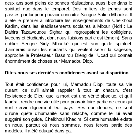
deux ans sont pleins de bonnes réalisations, aussi bien dans le
spirituel que dans le temporel. Des milliers de jeunes sont
passés par lui pour pouvoir connaitre Serigne Saliou Mbacké. Il
a été le premier à introduire les enseignements de Cheikhoul
Kadim, dans les établissements scolaires à Mbour (Ndrl : Le
Dahira Tazawoudou Sighar qui regroupaient les collégiens,
lycéens et étudiants, dont nous faisions partie est témoin). Sans
oublier Serigne Sidy Mbacké qui est son guide spirituel.
J’aimerais aussi les étudiants qui veulent servir la sagesse,
approche le Professeur Bassirou Dieng de l’Ucad qui connait
énormément de choses sur Mamadou Diop.
Dites-nous ses dernières confidences avant sa disparition.
Tout était confidence pour lui, Mamadou Diop, toute sa vie
durant, ce qu’il aimait rappeler à tout un chacun, c’est
l’existence de Dieu, que la mort est une vérité absolue, et qu’il
faudrait rendre une vie utile pour pouvoir faire partie de ceux qui
vont servir dignement leur pays. Ses confidences, ne sont
qu’une quête d’humanité sans relâche, comme le lui avait
suggéré son guide, Cheikhoul Khadim. Si cette humanité existe
en nous, partout où nous sommes, nous ferons partie des
modèles. Il a été éduqué dans ça.