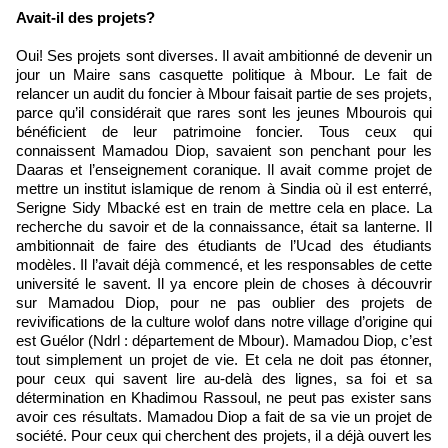
Avait-il des projets?
Oui! Ses projets sont diverses. Il avait ambitionné de devenir un
jour un Maire sans casquette politique à Mbour. Le fait de
relancer un audit du foncier à Mbour faisait partie de ses projets,
parce qu’il considérait que rares sont les jeunes Mbourois qui
bénéficient de leur patrimoine foncier. Tous ceux qui
connaissent Mamadou Diop, savaient son penchant pour les
Daaras et l’enseignement coranique. Il avait comme projet de
mettre un institut islamique de renom à Sindia où il est enterré,
Serigne Sidy Mbacké est en train de mettre cela en place. La
recherche du savoir et de la connaissance, était sa lanterne. Il
ambitionnait de faire des étudiants de l’Ucad des étudiants
modèles. Il l’avait déjà commencé, et les responsables de cette
université le savent. Il ya encore plein de choses à découvrir
sur Mamadou Diop, pour ne pas oublier des projets de
revivifications de la culture wolof dans notre village d’origine qui
est Guélor (Ndrl : département de Mbour). Mamadou Diop, c’est
tout simplement un projet de vie. Et cela ne doit pas étonner,
pour ceux qui savent lire au-delà des lignes, sa foi et sa
détermination en Khadimou Rassoul, ne peut pas exister sans
avoir ces résultats. Mamadou Diop a fait de sa vie un projet de
société. Pour ceux qui cherchent des projets, il a déjà ouvert les