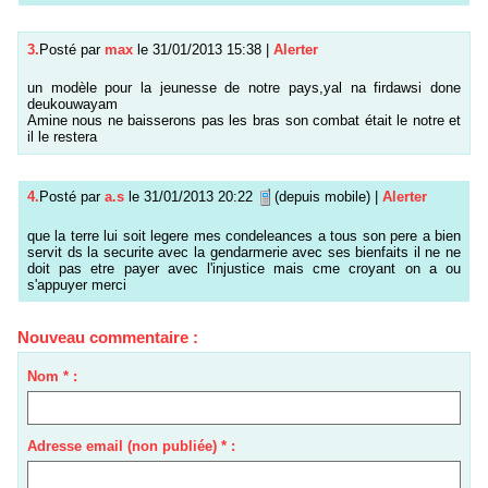
3.
Posté par
max
le 31/01/2013 15:38
|
Alerter
un modèle pour la jeunesse de notre pays,yal na firdawsi done
deukouwayam
Amine nous ne baisserons pas les bras son combat était le notre et
il le restera
4.
Posté par
a.s
le 31/01/2013 20:22
(depuis mobile)
|
Alerter
que la terre lui soit legere mes condeleances a tous son pere a bien
servit ds la securite avec la gendarmerie avec ses bienfaits il ne ne
doit pas etre payer avec l'injustice mais cme croyant on a ou
s'appuyer merci
Nouveau commentaire :
Nom * :
Adresse email (non publiée) * :