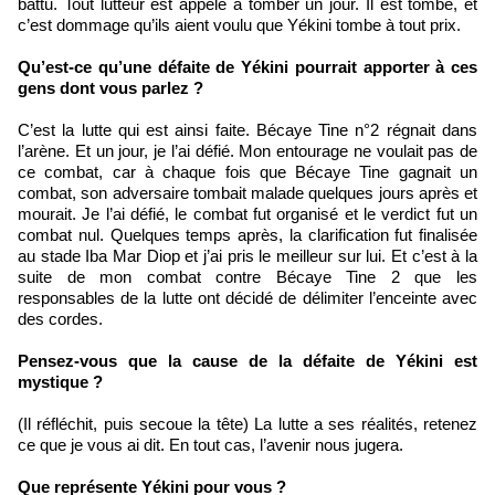
battu. Tout lutteur est appelé à tomber un jour. Il est tombé, et
c’est dommage qu’ils aient voulu que Yékini tombe à tout prix.
Qu’est-ce qu’une défaite de Yékini pourrait apporter à ces
gens dont vous parlez ?
C’est la lutte qui est ainsi faite. Bécaye Tine n°2 régnait dans
l’arène. Et un jour, je l’ai défié. Mon entourage ne voulait pas de
ce combat, car à chaque fois que Bécaye Tine gagnait un
combat, son adversaire tombait malade quelques jours après et
mourait. Je l’ai défié, le combat fut organisé et le verdict fut un
combat nul. Quelques temps après, la clarification fut finalisée
au stade Iba Mar Diop et j’ai pris le meilleur sur lui. Et c’est à la
suite de mon combat contre Bécaye Tine 2 que les
responsables de la lutte ont décidé de délimiter l’enceinte avec
des cordes.
Pensez-vous que la cause de la défaite de Yékini est
mystique ?
(Il réfléchit, puis secoue la tête) La lutte a ses réalités, retenez
ce que je vous ai dit. En tout cas, l’avenir nous jugera.
Que représente Yékini pour vous ?