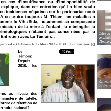
 en cas d’insuffisance ou d’indisponibilité de
 explique, dans cet entretien qu’il a bien voulu
des incidences négatives sur le partenariat noué
 A en croire toujours M. Thiam, les maladies à
 comme le Vih /Sida, notamment sa composante
smission de la mère à l’enfant, la méningite, la
démiologiques n’étaient pas concernées par la
Crise au
e. Entretien avec Le Témoin…
certaines
Diomaye
par leral.net le Dimanche 17 Mars 2013 à 11:40 | |
0
commentaire(s)|
Le
Témoin:
Depuis
2010, les
Rumeurs 
virulent
aires au niveau des
inistère de tutelle.
d’ordre de rétention de
rritoire national?