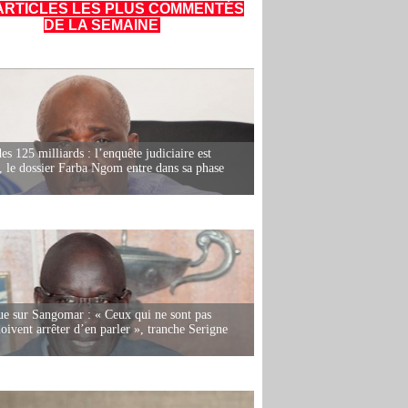
ARTICLES LES PLUS COMMENTÉS
DE LA SEMAINE
es 125 milliards : l’enquête judiciaire est
, le dossier Farba Ngom entre dans sa phase
e sur Sangomar : « Ceux qui ne sont pas
oivent arrêter d’en parler », tranche Serigne