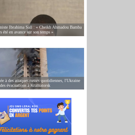
miste Ibrahima Sall : « Cheikh Ahmadou Bamba
rs été en avance sur son temps »
ée à des attaques russes quotidiennes, l'Ukraine
des évacuations à Kramatorsk