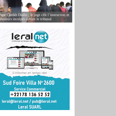
ape Cheikh Diallo : le juge clôt l’instruction et
lusieurs inculpés devant le tribunal