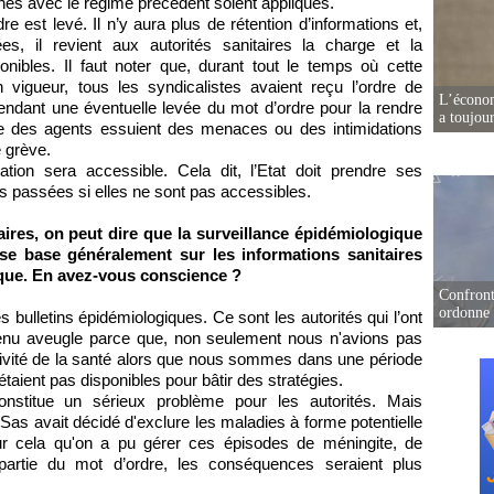
gnés avec le régime précédent soient appliqués.
re est levé. Il n’y aura plus de rétention d’informations et,
s, il revient aux autorités sanitaires la charge et la
ponibles. Il faut noter que, durant tout le temps où cette
en vigueur, tous les syndicalistes avaient reçu l’ordre de
L’écono
ttendant une éventuelle levée du mot d’ordre pour la rendre
a toujou
que des agents essuient des menaces ou des intimidations
e grève.
tion sera accessible. Cela dit, l’Etat doit prendre ses
ns passées si elles ne sont pas accessibles.
aires, on peut dire que la surveillance épidémiologique
 se base généralement sur les informations sanitaires
ique. En avez-vous conscience ?
Confront
ordonne 
s bulletins épidémiologiques. Ce sont les autorités qui l’ont
enu aveugle parce que, non seulement nous n'avions pas
tivité de la santé alors que nous sommes dans une période
étaient pas disponibles pour bâtir des stratégies.
onstitue un sérieux problème pour les autorités. Mais
s avait décidé d'exclure les maladies à forme potentielle
our cela qu'on a pu gérer ces épisodes de méningite, de
 partie du mot d’ordre, les conséquences seraient plus