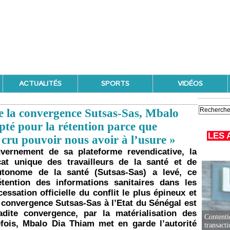
ACTUALITÉS
SPORTS
VIDÉOS
de la convergence Sutsas-Sas, Mbalo
pté pour la rétention parce que
LES 
cru pouvoir nous avoir à l’usure »
uvernement de sa plateforme revendicative, la
at unique des travailleurs de la santé et de
autonome de la santé (Sutsas-Sas) a levé, ce
tention des informations sanitaires dans les
essation officielle du conflit le plus épineux et
 convergence Sutsas-Sas à l’Etat du Sénégal est
ladite convergence, par la matérialisation des
Contenti
fois, Mbalo Dia Thiam met en garde l’autorité
transact