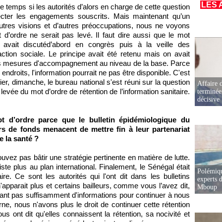
LES 
de temps si les autorités d’alors en charge de cette question
ecter les engagements souscrits. Mais maintenant qu’un
res visions et d’autres préoccupations, nous ne voyons
d’ordre ne serait pas levé. Il faut dire aussi que le mot
 avait discutéd’abord en congrès puis à la veille des
action sociale. Le principe avait été retenu mais on avait
des mesures d'accompagnement au niveau de la base. Parce
s endroits, l'information pourrait ne pas être disponible. C'est
ier, dimanche, le bureau national s'est réuni sur la question
Affaire d
evée du mot d’ordre de rétention de l’information sanitaire.
terminée
décisive
ot d’ordre parce que le bulletin épidémiologique du
urs de fonds menacent de mettre fin à leur partenariat
 la santé ?
ez pas bâtir une stratégie pertinente en matière de lutte.
ste plus au plan international. Finalement, le Sénégal était
Polémiqu
. Ce sont les autorités qui l'ont dit dans les bulletins
experts d
'apparait plus et certains bailleurs, comme vous l’avez dit,
Mboup
ant pas suffisamment d'informations pour continuer à nous
rne, nous n'avons plus le droit de continuer cette rétention
us ont dit qu'elles connaissent la rétention, sa nocivité et