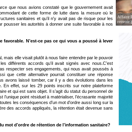
arce que nous avions constaté que le gouvernement avait
commodant de cette forme de lutte dans la mesure où le
Affaire P
tures sanitaires et qu’il n’y avait pas de risque pour les
renvoie p
 pousser les autorités à donner une suite favorable à nos
ite favorable. N’est-ce pas ce qui vous a poussé à lever
l, mais elle visait plutôt à nous faire entendre par le pouvoir
es différents accords qu’il avait signés avec nous.C’est
t pas respecter ses engagements, qui nous avait poussés à
ssi que cette alternative pourrait constituer une réponse
s avons laissé tomber, car il y a des évolutions dans les
e. En effet, sur les 29 points inscrits sur notre plateforme
aire et qui est sans objet. Il s’agit du statut du personnel de
 l’unique point résiduel à matérialiser, l’écrasante majorité
é toutes les conséquences d’un mot d’ordre aussi long sur la
re des accords appliqués, la rétention était devenue sans
du mot d’ordre de rétention de l’information sanitaire?