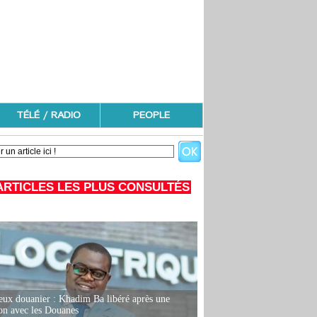
TÉLÉ / RADIO
PEOPLE
ARTICLES LES PLUS CONSULTÉS
eux douanier : Khadim Ba libéré après une
ion avec les Douanes