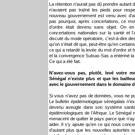
La rétention n’aurait pas dû prendre autant 
n'avaient pas traîné les pieds pour resp
nouveau gouvernement est venu avec d’aut
pas pourquoi, après concertations, ce mot 
d'ordre était devenu sans objet. On en
concertations nationales sur la santé et l'
discuté du mode opératoire, c'est-à-dire 
qu’on s’était dit que, peut-être qu’en certain
ce qui a retardé la levée du mot d'ordre et h
et la convergence Sutsas-Sas a entériné la l
Ce qui a été fait.
N’avez-vous pas, plutôt, levé votre m
Sénégal n’existe plus et que les baille
avec le gouvernement dans le domaine de
Si vous n’avez pas de données, vous ne pouv
Le bulletin épidémiologique sénégalais n’exi
devenu aveugle dans son système sanitaire
épidémiologiques de l'Afrique. Le Sénégal n
menacent de quitter le pays parce que n'ay
aider. Il s’y ajoute qu’en ce qui nous conce
d'autant plus que les nouvelles autorités no