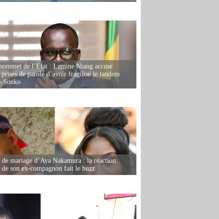
 sommet de l’État : Lamine Niang accuse
 prises de parole d’avoir fragilisé le tandem
-Sonko
de mariage d’Aya Nakamura : la réaction
e de son ex-compagnon fait le buzz