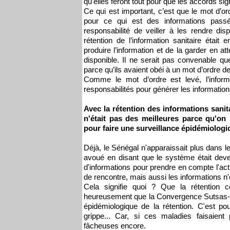
qu'elles feront tout pour que les accords si
Ce qui est important, c’est que le mot d’ord
pour ce qui est des informations passée
responsabilité de veiller à les rendre dis
rétention de l’information sanitaire était 
produire l’information et de la garder en a
disponible. Il ne serait pas convenable 
parce qu’ils avaient obéi à un mot d’ordre d
Comme le mot d’ordre est levé, l’informa
responsabilités pour générer les informatio
Avec la rétention des informations sanit
n'était pas des meilleures parce qu'on
pour faire une surveillance épidémiolog
Déjà, le Sénégal n'apparaissait plus dans le
avoué en disant que le système était dev
d'informations pour prendre en compte l'ac
de rencontre, mais aussi les informations n'
Cela signifie quoi ? Que la rétention c
heureusement que la Convergence Sutsas-Sa
épidémiologique de la rétention. C'est p
grippe... Car, si ces maladies faisaient
fâcheuses encore.