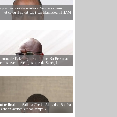
e premier tour de scrutin à New York nous
— et ce qu'il ne dit pas ( par Mamadou THIAM
onome de Dakar : pour un « Port Bu Bess » au
de la souveraineté logistique du Sénégal
miste Ibrahima Sall : « Cheikh Ahmadou Bamba
rs été en avance sur son temps »