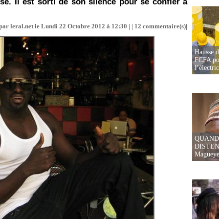
e. Il est sorti de son silence pour se confier à
par leral.net le Lundi 22 Octobre 2012 à 12:30 | |
12
commentaire(s)|
Hausse d
FCFA pou
l’électric
QUAND
DISTEN
Magueye