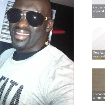
Ce que l
apprend 
)
Port Aut
service 
L’écono
a toujou