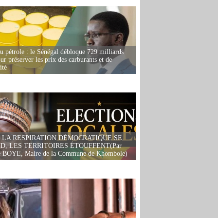
u pétrole : le Sénégal débloque 729 milliards
r préserver les prix des carburants et de
ité
 LA RESPIRATION DÉMOCRATIQUE SE
D, LES TERRITOIRES ÉTOUFFENT(Par
 BOYE, Maire de la Commune de Khombole)