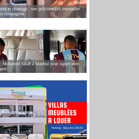
nt et chantage : une policière fait interpeller
ien compagnon
: Mohamed Salah à Istanbul pour signer avec
spor