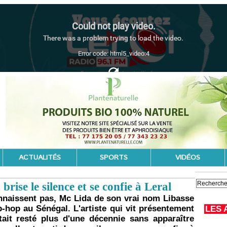
ACTUALITÉS
SPORTS
VIDÉOS
rise le silence et se confie à Leral
naissent pas, Mc Lida de son vrai nom Libasse
p-hop au Sénégal. L'artiste qui vit présentement
LES 
tait resté plus d'une décennie sans apparaître