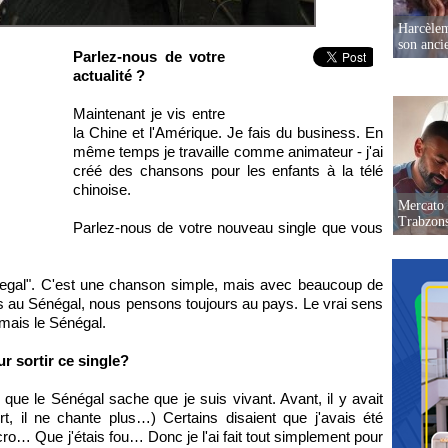
Harcèleme
son anc
Parlez-nous de votre
actualité ?
Maintenant je vis entre
la Chine et l'Amérique. Je fais du business. En
même temps je travaille comme animateur - j'ai
créé des chansons pour les enfants à la télé
chinoise.
Mercato 
Trabzon
Parlez-nous de votre nouveau single que vous
gal". C'est une chanson simple, mais avec beaucoup de
 au Sénégal, nous pensons toujours au pays. Le vrai sens
mais le Sénégal.
r sortir ce single?
r que le Sénégal sache que je suis vivant. Avant, il y avait
, il ne chante plus…) Certains disaient que j'avais été
ro… Que j'étais fou… Donc je l'ai fait tout simplement pour