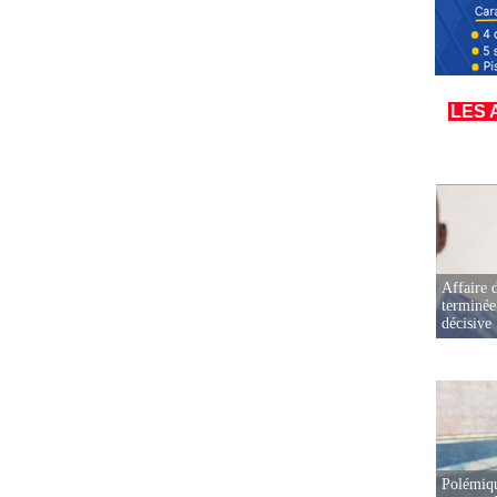
LES 
Affaire d
terminée
décisive
Polémiqu