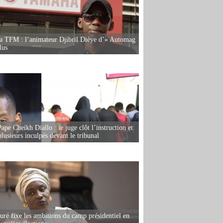
la TFM : l’animateur Djibril Dièye d’« Automag
lus
ape Cheikh Diallo : le juge clôt l’instruction et
lusieurs inculpés devant le tribunal
ré fixe les ambitions du camp présidentiel en