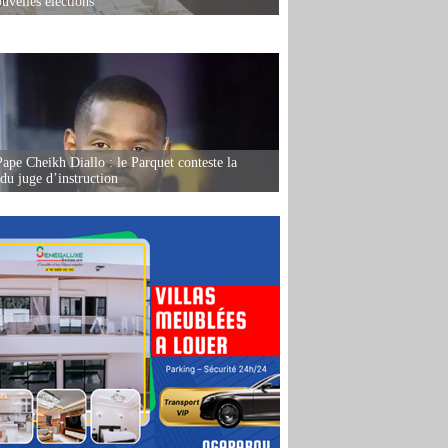
uvelles élections
Pape Cheikh Diallo : le Parquet conteste la
 du juge d’instruction