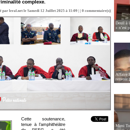
criminalité complexe.
 par leral.net le Samedi 12 Juillet 2025 à 11:09 | |
0
commentaire(s)|
Deuil à 
» n’est p
Affaire P
renvoie p
Cette soutenance,
tenue à l’amphithéâtre
Mimi Tou
de l’ISEG, a été