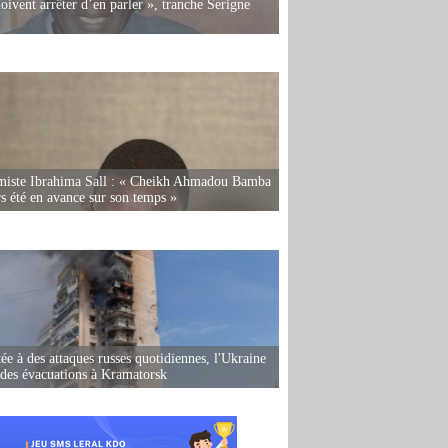
oivent arrêter d’en parler », tranche Serigne
miste Ibrahima Sall : « Cheikh Ahmadou Bamba
rs été en avance sur son temps »
ée à des attaques russes quotidiennes, l'Ukraine
des évacuations à Kramatorsk