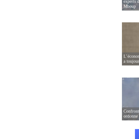
experts d
Mboup
L’écono
a toujou
Confront
ordonne 