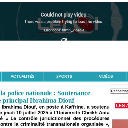
ACTUALITÉS
SPORTS
VIDÉOS
 police nationale : Soutenance
 principal Ibrahima Diouf
LES 
 Ibrahima Diouf, en poste à Kaffrine, a soutenu
 jeudi 10 juillet 2025 à l’Université Cheikh Anta
lé « Le contrôle juridictionnel des procédures
ontre la criminalité transnationale organisée »,