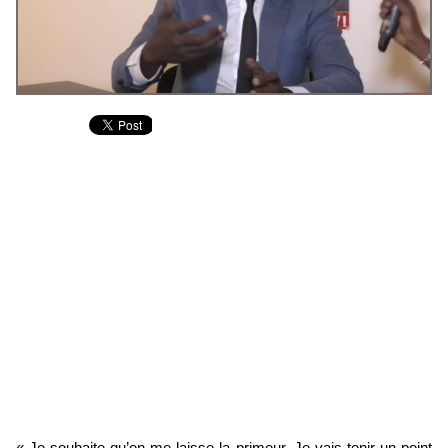
« Je souhaite qu’on me laisse la primeur. Je vais tenir un point