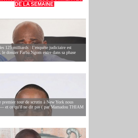
DE LA SEMAINE
es 125 milliards : l’enquête judiciaire est
, le dossier Farba Ngom entre dans sa phase
e premier tour de scrutin à New York nous
— et ce qu'il ne dit pas ( par Mamadou THIAM