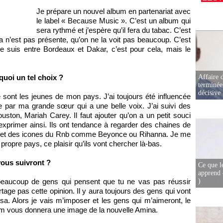
Je prépare un nouvel album en partenariat avec
le label « Because Music ». C’est un album qui
sera rythmé et j’espère qu’il fera du tabac. C’est
na n’est pas présente, qu’on ne la voit pas beaucoup. C’est
Je suis entre Bordeaux et Dakar, c’est pour cela, mais le
uoi un tel choix ?
Affaire d
terminée
décisive
ce sont les jeunes de mon pays. J’ai toujours été influencée
ée par ma grande sœur qui a une belle voix. J’ai suivi des
on, Mariah Carey. Il faut ajouter qu’on a un petit souci
exprimer ainsi. Ils ont tendance à regarder des chaines de
 met des icones du Rnb comme Beyonce ou Rihanna. Je me
propre pays, ce plaisir qu’ils vont chercher là-bas.
ous suivront ?
Ce que l
apprend 
a beaucoup de gens qui pensent que tu ne vas pas réussir
)
tage pas cette opinion. Il y aura toujours des gens qui vont
sa. Alors je vais m’imposer et les gens qui m’aimeront, le
bum vous donnera une image de la nouvelle Amina.