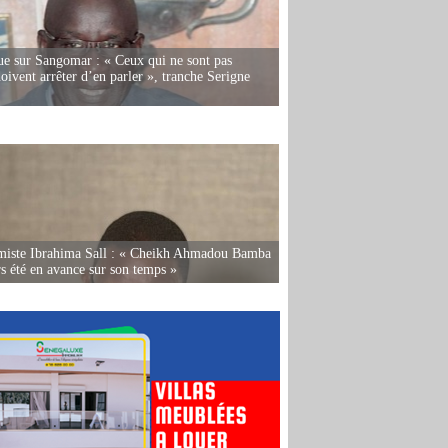
e sur Sangomar : « Ceux qui ne sont pas
oivent arrêter d’en parler », tranche Serigne
miste Ibrahima Sall : « Cheikh Ahmadou Bamba
rs été en avance sur son temps »