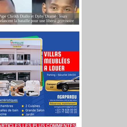
Pape Cheikh Diallo et Djiby Dramé : leurs
elancent la bataille pour une liberté provisoire
ARTICLES LES PLUS COMMENTÉS