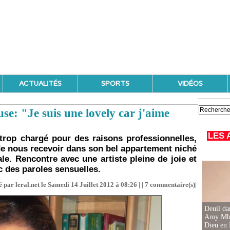
ACTUALITÉS
SPORTS
VIDÉOS
se: "Je suis une lovely car j'aime
LES 
rop chargé pour des raisons professionnelles,
e nous recevoir dans son bel appartement niché
ale. Rencontre avec une artiste pleine de joie et
c des paroles sensuelles.
 par leral.net le Samedi 14 Juillet 2012 à 08:26 | |
7
commentaire(s)|
Deuil d
Amy Mbac
Dieu en 