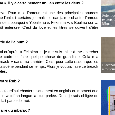
 », il y a certainement un lien entre les deux ?
 love. Pour moi, l’amour est une des principales sources
Polémiqu
 l’ont dit certains journalistes car j’aime chanter l’amour.
experts d
ndent pourquoi « Yobalema », Feksima », « Boulma sori »,
Mboup
 entendre. C’est du love et les titres se doivent d’être
tie de l’album ?
 vrai qu’après « Feksima », je me suis mise à me chercher
de cadre et faire quelque chose de grandiose. Cela m’a
breack » dans ma carrière. C’est pour cette raison que les
L’écono
a scène pendant ce temps. Alors je voulais faire ce breack
a toujou
ales.
votre Rnb ?
s aujourd’hui chanter uniquement en anglais du moment que
 le wolof sa langue la plus parlée. Donc je suis obligée de
fait partie de moi.
faire du mbalax ?