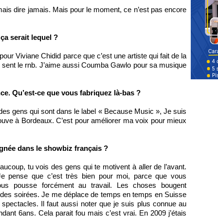
jamais dire jamais. Mais pour le moment, ce n’est pas encore
ça serait lequel ?
our Viviane Chidid parce que c’est une artiste qui fait de la
on sent le rnb. J’aime aussi Coumba Gawlo pour sa musique
e. Qu’est-ce que vous fabriquez là-bas ?
c des gens qui sont dans le label « Because Music », Je suis
rouve à Bordeaux. C’est pour améliorer ma voix pour mieux
égnée dans le showbiz français ?
eaucoup, tu vois des gens qui te motivent à aller de l’avant.
Je pense que c’est très bien pour moi, parce que vous
us pousse forcément au travail. Les choses bougent
, des soirées. Je me déplace de temps en temps en Suisse
ectacles. Il faut aussi noter que je suis plus connue au
ant 6ans. Cela parait fou mais c’est vrai. En 2009 j’étais