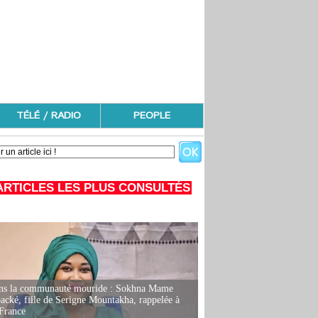
TÉLÉ / RADIO
PEOPLE
ARTICLES LES PLUS CONSULTÉS
ans la communauté mouride : Sokhna Mame
ké, fille de Serigne Mountakha, rappelée à
France