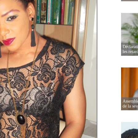
Déclarat
les retar
Assemblé
de la ses