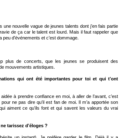
s une nouvelle vague de jeunes talents dont j’en fais partie
avie de ça car le talent est lourd. Mais il faut rappeler que
y a peu d’événements et c’est dommage.
oup plus de concerts, que les jeunes se produisent des
e mouvements artistiques.
mations qui ont été importantes pour toi et qui t’ont
idée à prendre confiance en moi, à aller de l’avant, c’est
s pour ne pas dire qu’il est fan de moi. Il m’a apportée son
ui aiment ce qu’ils font et qui savent les valeurs du vrai
ne tarissez d’éloges ?
hésite un instant), Je préfère garder le film. Déjà il y a