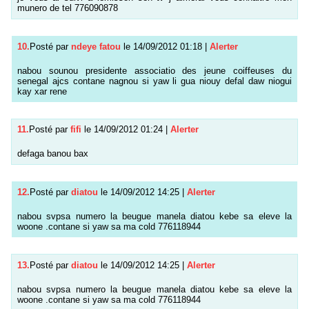
munero de tel 776090878
10.
Posté par
ndeye fatou
le 14/09/2012 01:18
|
Alerter
nabou sounou presidente associatio des jeune coiffeuses du
senegal ajcs contane nagnou si yaw li gua niouy defal daw niogui
kay xar rene
11.
Posté par
fifi
le 14/09/2012 01:24
|
Alerter
defaga banou bax
12.
Posté par
diatou
le 14/09/2012 14:25
|
Alerter
nabou svpsa numero la beugue manela diatou kebe sa eleve la
woone .contane si yaw sa ma cold 776118944
13.
Posté par
diatou
le 14/09/2012 14:25
|
Alerter
nabou svpsa numero la beugue manela diatou kebe sa eleve la
woone .contane si yaw sa ma cold 776118944