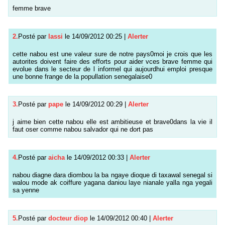
femme brave
2.
Posté par
lassi
le 14/09/2012 00:25
|
Alerter
cette nabou est une valeur sure de notre pays0moi je crois que les
autorites doivent faire des efforts pour aider vces brave femme qui
evolue dans le secteur de l informel qui aujourdhui emploi presque
une bonne frange de la popullation senegalaise0
3.
Posté par
pape
le 14/09/2012 00:29
|
Alerter
j aime bien cette nabou elle est ambitieuse et brave0dans la vie il
faut oser comme nabou salvador qui ne dort pas
4.
Posté par
aicha
le 14/09/2012 00:33
|
Alerter
nabou diagne dara diombou la ba ngaye dioque di taxawal senegal si
walou mode ak coiffure yagana daniou laye nianale yalla nga yegali
sa yenne
5.
Posté par
docteur diop
le 14/09/2012 00:40
|
Alerter