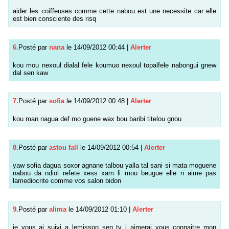
aider les coiffeuses comme cette nabou est une necessite car elle
est bien consciente des risq
6.
Posté par
nana
le 14/09/2012 00:44
|
Alerter
kou mou nexoul dialal fele koumuo nexoul topalfele nabongui gnew
dal sen kaw
7.
Posté par
sofia
le 14/09/2012 00:48
|
Alerter
kou man nagua def mo guene wax bou baribi titelou gnou
8.
Posté par
astou fall
le 14/09/2012 00:54
|
Alerter
yaw sofia dagua soxor agnane talbou yalla tal sani si mata moguene
nabou da ndiol refete xess xam li mou beugue elle n aime pas
lamediocrite comme vos salon bidon
9.
Posté par
alima
le 14/09/2012 01:10
|
Alerter
je vous ai suivi a lemisson sen tv j aimerai vous connaitre mon