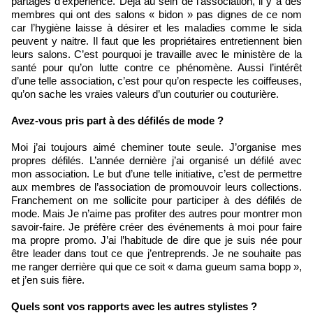
partages d’expérience. Déjà au sein de l’association, il y a des
membres qui ont des salons « bidon » pas dignes de ce nom
car l’hygiène laisse à désirer et les maladies comme le sida
peuvent y naitre. Il faut que les propriétaires entretiennent bien
leurs salons. C’est pourquoi je travaille avec le ministère de la
santé pour qu’on lutte contre ce phénomène. Aussi l’intérêt
d’une telle association, c’est pour qu’on respecte les coiffeuses,
qu’on sache les vraies valeurs d’un couturier ou couturière.
Avez-vous pris part à des défilés de mode ?
Moi j’ai toujours aimé cheminer toute seule. J’organise mes
propres défilés. L’année dernière j’ai organisé un défilé avec
mon association. Le but d’une telle initiative, c’est de permettre
aux membres de l’association de promouvoir leurs collections.
Franchement on me sollicite pour participer à des défilés de
mode. Mais Je n’aime pas profiter des autres pour montrer mon
savoir-faire. Je préfère créer des événements à moi pour faire
ma propre promo. J’ai l’habitude de dire que je suis née pour
être leader dans tout ce que j’entreprends. Je ne souhaite pas
me ranger derrière qui que ce soit « dama gueum sama bopp »,
et j’en suis fière.
Quels sont vos rapports avec les autres stylistes ?