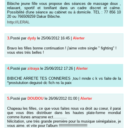
Bibiche jeune fille vous propose des séances de massage doux ,
relaxant, sportif et tonifiant dans un cadre discret et calme.
Possibilité d'une séance au cabinet ou à domicile. TEL : 77 856 10
20 ou 766509259 Dakar Bibiche.
http://LERAL
3.
Posté par
dydy
le 25/06/2012 16:45
|
Alerter
Bravo les filles bonne continuation ! j'aime votre single " fighting" !
vous etes trés belles !
4.
Posté par
zitraya
le 25/06/2012 17:26
|
Alerter
BIBICHE ARRETE TES CONNERIES ,tou l mnde c k vs faite de la
^prostutution deguisé dc fich ns la paix
5.
Posté par
DOUDOU
le 26/06/2012 01:00
|
Alerter
Chapeau les filles, ce que vous faites nous va droit au coeur, il parai
que vous êtes distribuer dans les hautes plate-forme mondial
comme itunes amazone ect............
félicitation, une très grande première pour la musique sénégalaise, je
vous aime. et vite pour l'album !!!!!!!!!!!!!!!!!!!!!!!!!