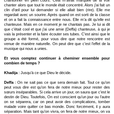
chantonner en plein cours. Cela m’avait marquée de la voir
chanter alors que tout le monde était concentré. Alors j’ai fait un
clin d’œil pour lui demander si elle allait bien (rire). Elle me
regardait avec un sourire. Après quand on est sorti de la classe
et on a fait la connaissance entre nous. Elle m’a dit qu’elle est
chanteuse. Mais en ce moment je ne chantais pas. Je lui ai dit
que c’était cool et que j’ai une amie (Deffa) chanteuse, à qui je
vais la présenter et la faire écouter ses tubes. C’est ainsi que le
groupe a été formé, pour vous dire que notre rencontre est
venue de manière naturelle. On peut dire que c’est l’effet de la
musique qui nous a unies.
Et vous comptez continuer à cheminer ensemble pour
combien de temps ?
Khadija
: Jusqu’à ce que Dieu le décide.
Deffa
: On ne sait pas ce que sera demain fait. Tout ce qu’on
peut vous dire est qu’on fera de notre mieux pour rester des
sœurs inséparables. Si cela arrive un jour, on saura que c’est le
destin de Dieu. Toutefois, On est conscient qu’un jour ou l’autre
on se séparera, car on peut avoir des complications, tomber
malade voire quitter ce bas monde. Donc forcément, il y aura
séparation. Mais tant qu’on vivra, on fera de notre mieux, on va