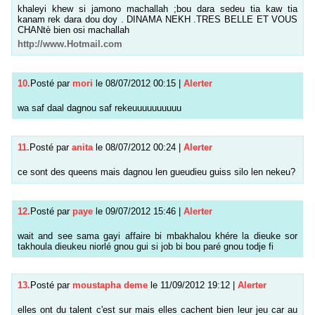
khaleyi khew si jamono machallah ;bou dara sedeu tia kaw tia
kanam rek dara dou doy . DINAMA NEKH .TRES BELLE ET VOUS
CHANtè bien osi machallah
http://www.Hotmail.com
10.
Posté par
mori
le 08/07/2012 00:15
|
Alerter
wa saf daal dagnou saf rekeuuuuuuuuuu
11.
Posté par
anita
le 08/07/2012 00:24
|
Alerter
ce sont des queens mais dagnou len gueudieu guiss silo len nekeu?
12.
Posté par
paye
le 09/07/2012 15:46
|
Alerter
wait and see sama gayi affaire bi mbakhalou khére la dieuke sor
takhoula dieukeu niorlé gnou gui si job bi bou paré gnou todje fi
13.
Posté par
moustapha deme
le 11/09/2012 19:12
|
Alerter
elles ont du talent c'est sur mais elles cachent bien leur jeu car au