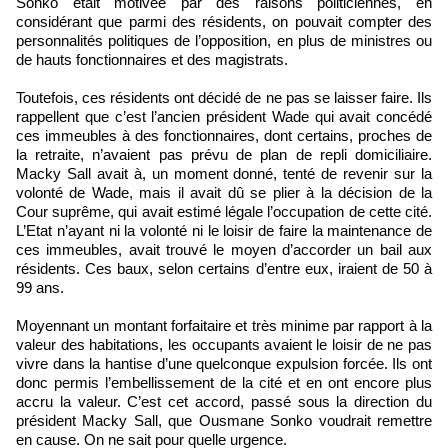
Sonko était motivée par des raisons politiciennes, en
considérant que parmi des résidents, on pouvait compter des
personnalités politiques de l’opposition, en plus de ministres ou
de hauts fonctionnaires et des magistrats.
Toutefois, ces résidents ont décidé de ne pas se laisser faire. Ils
rappellent que c’est l’ancien président Wade qui avait concédé
ces immeubles à des fonctionnaires, dont certains, proches de
la retraite, n’avaient pas prévu de plan de repli domiciliaire.
Macky Sall avait à, un moment donné, tenté de revenir sur la
volonté de Wade, mais il avait dû se plier à la décision de la
Cour suprême, qui avait estimé légale l’occupation de cette cité.
L’Etat n’ayant ni la volonté ni le loisir de faire la maintenance de
ces immeubles, avait trouvé le moyen d’accorder un bail aux
résidents. Ces baux, selon certains d’entre eux, iraient de 50 à
99 ans.
Moyennant un montant forfaitaire et très minime par rapport à la
valeur des habitations, les occupants avaient le loisir de ne pas
vivre dans la hantise d’une quelconque expulsion forcée. Ils ont
donc permis l’embellissement de la cité et en ont encore plus
accru la valeur. C’est cet accord, passé sous la direction du
président Macky Sall, que Ousmane Sonko voudrait remettre
en cause. On ne sait pour quelle urgence.