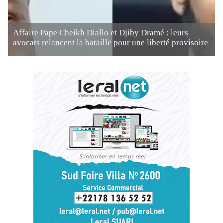
Affaire Pape Cheikh Diallo et Djiby Dramé : leurs
avocats relancent la bataille pour une liberté provisoire