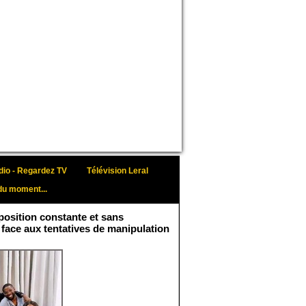
io - Regardez TV
Télévision Leral
du moment...
osition constante et sans
 face aux tentatives de manipulation
Face aux interprétations
malveillantes et aux
tentatives de
récupération visant à
semer le doute...