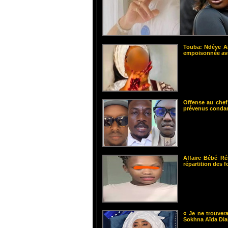
Touba: Ndèye Am
empoisonnée ava
Offense au chef
prévenus cond
Affaire Bébé Ré
répartition des 
« Je ne trouvera
Sokhna Aïda Dia