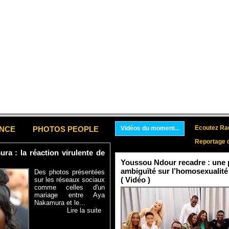
Ecoutez Rad
ENCE
PHOTOS PEOPLE
Vidéos du moment...
Reportage 
a : la réaction virulente de
Youssou Ndour recadre : une p
ambiguïté sur l’homosexualité
Des photos présentées
( Vidéo )
sur les réseaux sociaux
comme celles d'un
mariage entre Aya
Nakamura et le...
Lire la suite