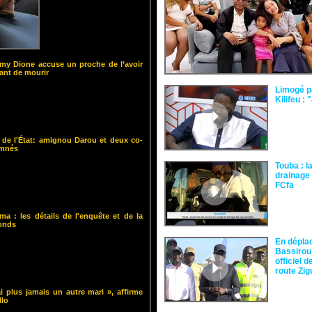
y Dione accuse un proche de l’avoir
nt de mourir
Limogé p
Kilifeu : 
 de l'État: amignou Darou et deux co-
amnés
Touba : l
drainage 
FCfa ‎
ma : les détails de l'enquête et de la
fonds
En dépla
Bassirou
officiel 
route Zi
i plus jamais un autre mari », affirme
llo