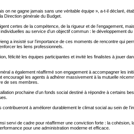
s on ne gagne jamais sans une véritable équipe », a-t-il déclaré, établ
 la Direction générale du Budget.
 exigent certes de la compétence, de la rigueur et de l'engagement, ma
ndividuelles au service d'un objectif commun : le développement du S
eng a insisté sur l'importance de ces moments de rencontre qui perm
enforcer les liens professionnels.
ion, félicité les équipes participantes et invité les finalistes à jouer d
 général a également réaffirmé son engagement à accompagner les initi
nt encouragé les agents à adhérer massivement à la mutuelle récem
mbre de ses membres.
lation prochaine d'un fonds social destiné à répondre à certains bes
ues.
 contribueront à améliorer durablement le climat social au sein de l'ins
nsi servi de cadre pour réaffirmer une conviction forte : la cohésion, la 
performance pour une administration moderne et efficace.