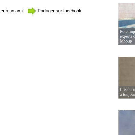
er à un ami
Partager sur facebook
Polémiqu
experts d
Mboup
L’écono
a toujou