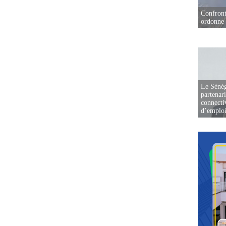
Confront
ordonne 
Le Sénég
partenar
connectiv
d’emplo