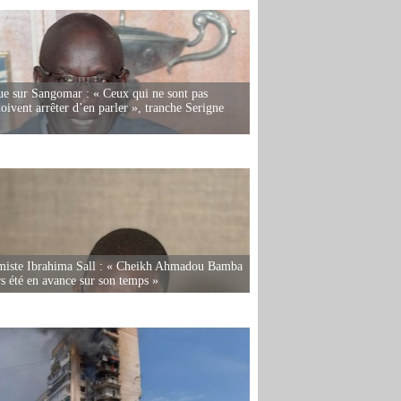
e sur Sangomar : « Ceux qui ne sont pas
oivent arrêter d’en parler », tranche Serigne
miste Ibrahima Sall : « Cheikh Ahmadou Bamba
rs été en avance sur son temps »