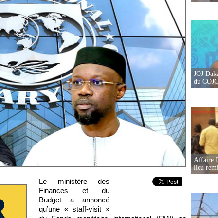
JOJ Daka
du COJOJ
Affaire 
lieu rem
Le ministère des
Finances et du
Budget a annoncé
qu’une « staff-visit »