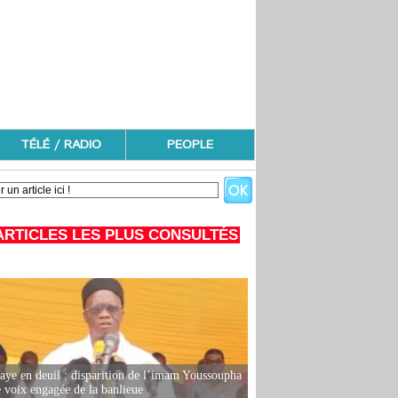
TÉLÉ / RADIO
PEOPLE
ARTICLES LES PLUS CONSULTÉS
ye en deuil : disparition de l’imam Youssoupha
e voix engagée de la banlieue