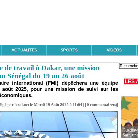
ACTUALITÉS
SPORTS
VIDÉOS
e de travail à Dakar, une mission
u Sénégal du 19 au 26 août
LES 
ire international (FMI) dépêchera une équipe
 août 2025, pour une mission de suivi sur les
 économiques.
igé par leral.net le Mardi 19 Août 2025 à 11:04 | |
0
commentaire(s)|
Guédiawa
Sarr, un