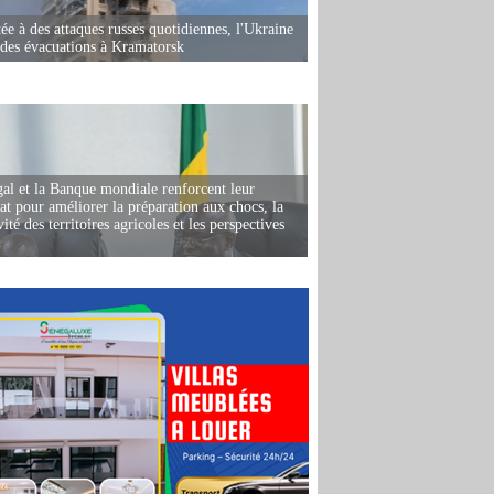
ée à des attaques russes quotidiennes, l'Ukraine
des évacuations à Kramatorsk
al et la Banque mondiale renforcent leur
iat pour améliorer la préparation aux chocs, la
ité des territoires agricoles et les perspectives
i