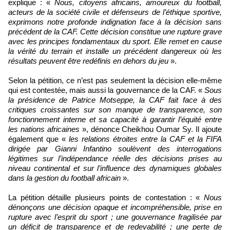
explique : «
Nous, citoyens africains, amoureux du football,
acteurs de la société civile et défenseurs de l’éthique sportive,
exprimons notre profonde indignation face à la décision sans
précédent de la CAF. Cette décision constitue une rupture grave
avec les principes fondamentaux du sport. Elle remet en cause
la vérité du terrain et installe un précédent dangereux où les
résultats peuvent être redéfinis en dehors du jeu
».
Selon la pétition, ce n’est pas seulement la décision elle-même
qui est contestée, mais aussi la gouvernance de la CAF. «
Sous
la présidence de Patrice Motseppe, la CAF fait face à des
critiques croissantes sur son manque de transparence, son
fonctionnement interne et sa capacité à garantir l’équité entre
les nations africaines
», dénonce Cheikhou Oumar Sy. Il ajoute
également que «
les relations étroites entre la CAF et la FIFA
dirigée par Gianni Infantino soulèvent des interrogations
légitimes sur l’indépendance réelle des décisions prises au
niveau continental et sur l’influence des dynamiques globales
dans la gestion du football africain
».
La pétition détaille plusieurs points de contestation : «
Nous
dénonçons une décision opaque et incompréhensible, prise en
rupture avec l’esprit du sport ; une gouvernance fragilisée par
un déficit de transparence et de redevabilité ; une perte de