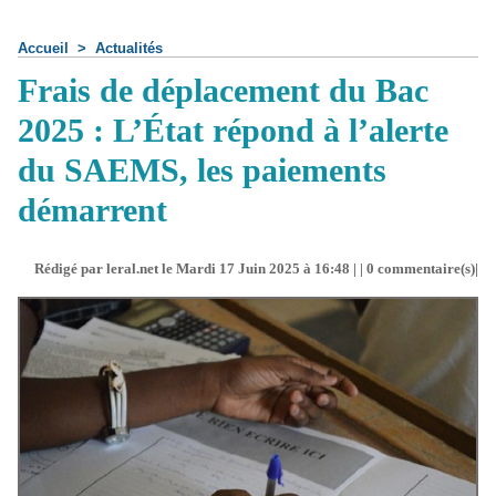
Accueil
>
Actualités
Frais de déplacement du Bac
2025 : L’État répond à l’alerte
du SAEMS, les paiements
démarrent
Rédigé par leral.net le Mardi 17 Juin 2025 à 16:48 | |
0
commentaire(s)|