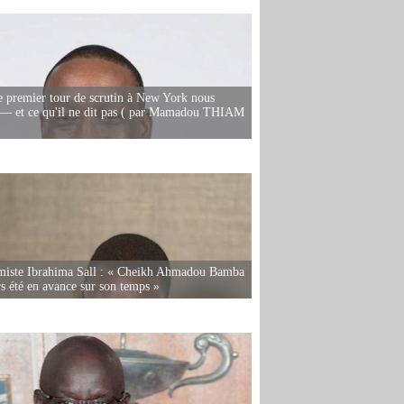
e premier tour de scrutin à New York nous
— et ce qu'il ne dit pas ( par Mamadou THIAM
miste Ibrahima Sall : « Cheikh Ahmadou Bamba
rs été en avance sur son temps »