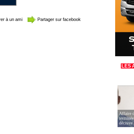
er à un ami
Partager sur facebook
LES 
Affaire d
terminée
décisive