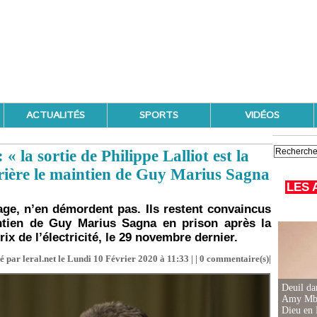
ACTUALITÉS
SPORTS
VIDÉOS
 la sortie de Philippe Lalliot est la
rrière le maintien de Guy Marius Sagna
LES 
e, n’en démordent pas. Ils restent convaincus
intien de Guy Marius Sagna en prison après la
ix de l’électricité, le 29 novembre dernier.
é par leral.net le Lundi 10 Février 2020 à 11:33 | |
0
commentaire(s)|
Deuil d
Amy Mbac
Dieu en 