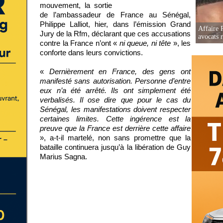
mouvement, la sortie
de l’ambassadeur de France au Sénégal,
Philippe Lalliot, hier, dans l’émission Grand
Affaire 
Jury de la Rfm, déclarant que ces accusations
avocats r
contre la France n’ont «
ni queue, ni tête
», les
conforte dans leurs convictions.
«
Dernièrement en France, des gens ont
manifesté sans autorisation. Personne d’entre
eux n’a été arrêté. Ils ont simplement été
verbalisés. Il ose dire que pour le cas du
Sénégal, les manifestations doivent respecter
certaines limites. Cette ingérence est la
preuve que la France est derrière cette affaire
», a-t-il martelé, non sans promettre que la
bataille continuera jusqu’à la libération de Guy
Marius Sagna.