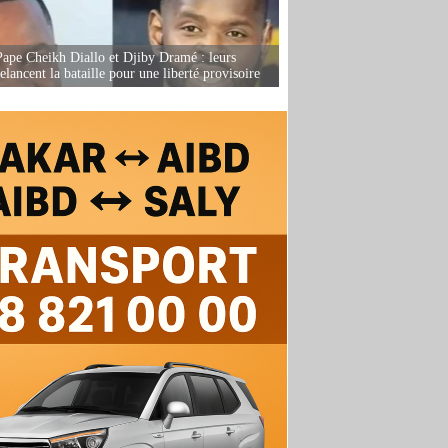
Pape Cheikh Diallo et Djiby Dramé : leurs
elancent la bataille pour une liberté provisoire