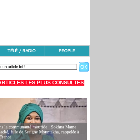
TÉLÉ / RADIO
PEOPLE
ARTICLES LES PLUS CONSULTÉS
ans la communauté mouride : Sokhna Mame
ké, fille de Serigne Mountakha, rappelée à
France