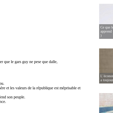
Ce que l
apprend 
)
L’écono
a toujou