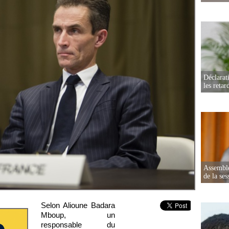
Déclarat
les retar
Assemblé
de la ses
Selon Alioune Badara
Mboup, un
responsable du