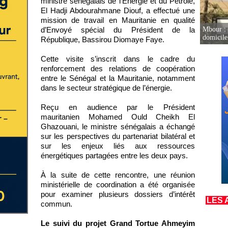
ministre sénégalais de l’Énergie et du Pétrole,
El Hadji Abdourahmane Diouf, a effectué une
mission de travail en Mauritanie en qualité
Mbour : 
d’Envoyé spécial du Président de la
domicile 
République, Bassirou Diomaye Faye.
Cette visite s’inscrit dans le cadre du
renforcement des relations de coopération
entre le Sénégal et la Mauritanie, notamment
dans le secteur stratégique de l’énergie.
Reçu en audience par le Président
mauritanien Mohamed Ould Cheikh El
Ghazouani, le ministre sénégalais a échangé
sur les perspectives du partenariat bilatéral et
sur les enjeux liés aux ressources
énergétiques partagées entre les deux pays.
À la suite de cette rencontre, une réunion
ministérielle de coordination a été organisée
pour examiner plusieurs dossiers d’intérêt
LES 
commun.
Le suivi du projet Grand Tortue Ahmeyim