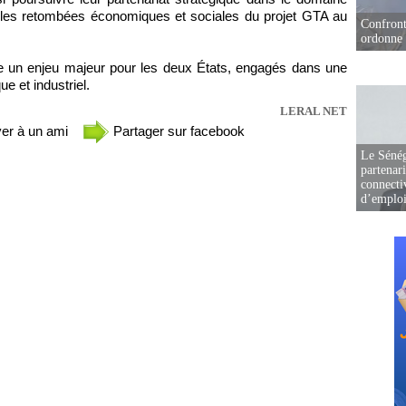
r les retombées économiques et sociales du projet GTA au
Confront
ordonne 
te un enjeu majeur pour les deux États, engagés dans une
 et industriel.
LERAL NET
er à un ami
Partager sur facebook
Le Sénég
partenar
connectiv
d’emplo