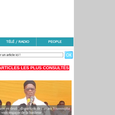
TÉLÉ / RADIO
PEOPLE
ARTICLES LES PLUS CONSULTÉS
ye en deuil : disparition de l’imam Youssoupha
e voix engagée de la banlieue