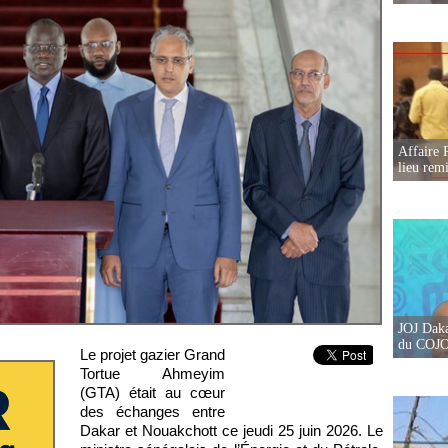
Affaire 
lieu rem
JOJ Daka
du COJOJ
Le projet gazier Grand
Tortue Ahmeyim
(GTA) était au cœur
des échanges entre
Dakar et Nouakchott ce jeudi 25 juin 2026. Le