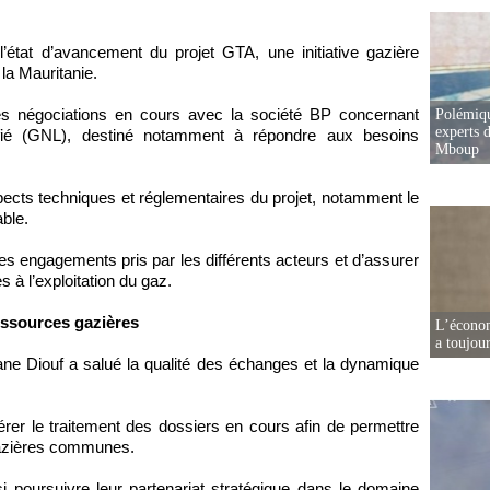
l’état d’avancement du projet GTA, une initiative gazière
la Mauritanie.
es négociations en cours avec la société BP concernant
Polémiqu
experts d
uéfié (GNL), destiné notamment à répondre aux besoins
Mboup
ects techniques et réglementaires du projet, notamment le
able.
 des engagements pris par les différents acteurs et d’assurer
 à l’exploitation du gaz.
essources gazières
L’écono
a toujou
ane Diouf a salué la qualité des échanges et la dynamique
érer le traitement des dossiers en cours afin de permettre
gazières communes.
i poursuivre leur partenariat stratégique dans le domaine