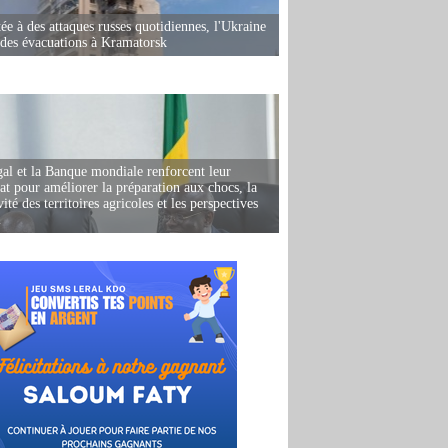
ée à des attaques russes quotidiennes, l'Ukraine
des évacuations à Kramatorsk
al et la Banque mondiale renforcent leur
iat pour améliorer la préparation aux chocs, la
ité des territoires agricoles et les perspectives
i