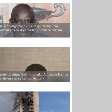
e sur Sangomar : « Ceux qui ne sont pas
oivent arrêter d’en parler », tranche Serigne
miste Ibrahima Sall : « Cheikh Ahmadou Bamba
rs été en avance sur son temps »