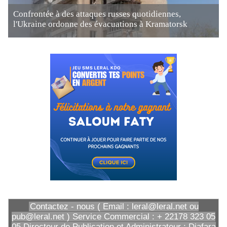
Confrontée à des attaques russes quotidiennes,
l'Ukraine ordonne des évacuations à Kramatorsk
Contactez - nous ( Email : leral@leral.net ou
pub@leral.net ) Service Commercial : + 22178 323 05
05 Directeur de Publication et Administrateur : Diafara