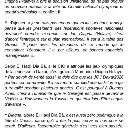
Diagna (Ndiaye) a pris la décision unilatérale, de ne pas briguer
un nouveau mandat à la tête du Comité national olympique et
sportif sénégalais
», confie-t-il.
Et d’ajouter: «
je ne sais pas encore qui va lui succéder, mais je
pense que les présidents des fédérations sportives nationales
devraient prendre exemple sur lui. Diagna (Ndiaye) c’est
d’abord l’entregent sur le plan international. Il est à la table des
Grands. Il parle avec les décideurs de ce monde qui le
consultent, l’écoutent. Il a, par ailleurs, de bonnes capacités
managériales
».
Selon El Hadji Dia Bâ, si le CIO a attribué les jeux olympiques
de la jeunesse à Dakar, c’est grâce à Mamadou Diagna Ndiaye.
«
Par devoir de vérité aussi, je dois dire que les JOJ Dakar2026
portent son empreinte. Il a su mettre sur pied une task-force qui
a travaillé pendant plusieurs années. C’est pourquoi à Buenos
Aires, c’est à l’unanimité que le Sénégal est passé devant le
Nigéria, le Botswana et la Tunisie, ce qui était loin d’être acquis
d’avance
».
«
Diagna
, ajoute El Hadji Dia Bâ,
c’est aussi zéro polémique à la
tête du Cnoss, parce qu’il a été là pour servir et non pour se
servir. D’ailleurs, l’assemblée générale s’est très bien passée.