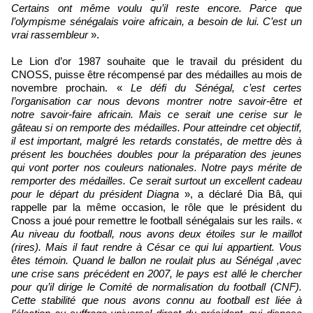
Certains ont même voulu qu’il reste encore. Parce que
l’olympisme sénégalais voire africain, a besoin de lui. C’est un
vrai rassembleur
».
Le Lion d’or 1987 souhaite que le travail du président du
CNOSS, puisse être récompensé par des médailles au mois de
novembre prochain. «
Le défi du Sénégal, c’est certes
l’organisation car nous devons montrer notre savoir-être et
notre savoir-faire africain. Mais ce serait une cerise sur le
gâteau si on remporte des médailles. Pour atteindre cet objectif,
il est important, malgré les retards constatés, de mettre dès à
présent les bouchées doubles pour la préparation des jeunes
qui vont porter nos couleurs nationales. Notre pays mérite de
remporter des médailles. Ce serait surtout un excellent cadeau
pour le départ du président Diagna
», a déclaré Dia Bâ, qui
rappelle par la même occasion, le rôle que le président du
Cnoss a joué pour remettre le football sénégalais sur les rails. «
Au niveau du football, nous avons deux étoiles sur le maillot
(rires). Mais il faut rendre à César ce qui lui appartient. Vous
êtes témoin. Quand le ballon ne roulait plus au Sénégal ,avec
une crise sans précédent en 2007, le pays est allé le chercher
pour qu’il dirige le Comité de normalisation du football (CNF).
Cette stabilité que nous avons connu au football est liée à