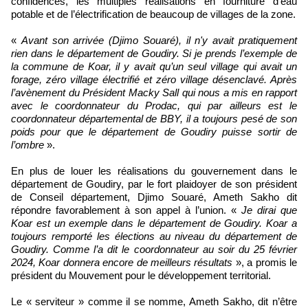
confidences, les multiples réalisations en fourniture d’eau
potable et de l’électrification de beaucoup de villages de la zone.
«
Avant son arrivée (Djimo Souaré), il n'y avait pratiquement
rien dans le département de Goudiry. Si je prends l’exemple de
la commune de Koar, il y avait qu’un seul village qui avait un
forage, zéro village électrifié et zéro village désenclavé. Après
l’avènement du Président Macky Sall qui nous a mis en rapport
avec le coordonnateur du Prodac, qui par ailleurs est le
coordonnateur départemental de BBY, il a toujours pesé de son
poids pour que le département de Goudiry puisse sortir de
l’ombre
».
En plus de louer les réalisations du gouvernement dans le
département de Goudiry, par le fort plaidoyer de son président
de Conseil département, Djimo Souaré, Ameth Sakho dit
répondre favorablement à son appel à l’union. «
Je dirai que
Koar est un exemple dans le département de Goudiry. Koar a
toujours remporté les élections au niveau du département de
Goudiry. Comme l’a dit le coordonnateur au soir du 25 février
2024, Koar donnera encore de meilleurs résultats
», a promis le
président du Mouvement pour le développement territorial.
Le « serviteur » comme il se nomme, Ameth Sakho, dit n’être