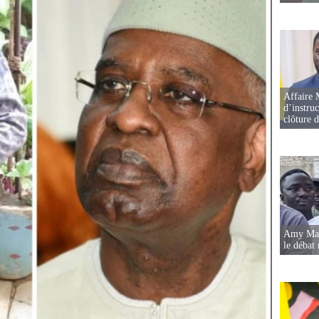
Affaire 
d’instruc
clôture 
Amy Mara
le débat 