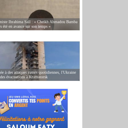
miste Ibrahima Sall : « Cheikh Ahmadou Bamba
rs été en avance sur son temps »
ée à des attaques russes quotidiennes, l'Ukraine
des évacuations à Kramatorsk