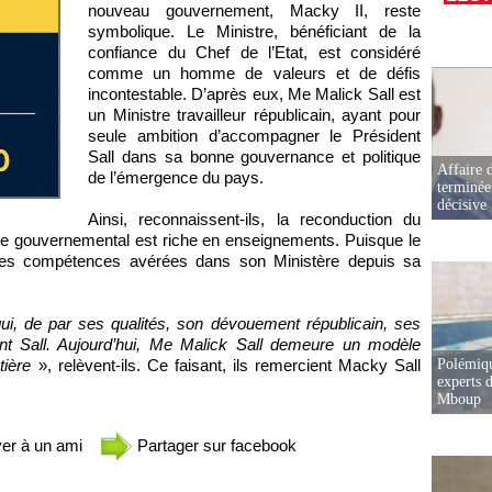
nouveau gouvernement, Macky II, reste
symbolique. Le Ministre, bénéficiant de la
confiance du Chef de l’Etat, est considéré
comme un homme de valeurs et de défis
incontestable. D’après eux, Me Malick Sall est
un Ministre travailleur républicain, ayant pour
seule ambition d’accompagner le Président
Sall dans sa bonne gouvernance et politique
Affaire d
de l’émergence du pays.
terminée
décisive
Ainsi, reconnaissent-ils, la reconduction du
age gouvernemental est riche en enseignements. Puisque le
 ses compétences avérées dans son Ministère depuis sa
qui, de par ses qualités, son dévouement républicain, ses
dent Sall. Aujourd’hui, Me Malick Sall demeure un modèle
ntière
», relèvent-ils. Ce faisant, ils remercient Macky Sall
Polémiqu
experts d
Mboup
er à un ami
Partager sur facebook