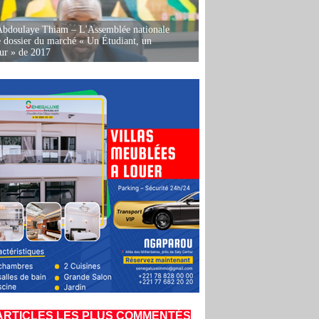
Abdoulaye Thiam – L'Assemblée nationale
e dossier du marché « Un Étudiant, un
ur » de 2017
ARTICLES LES PLUS COMMENTÉS