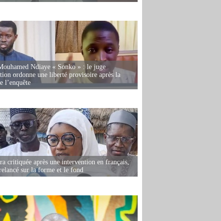
Mouhamed Ndiaye « Sonko » : le juge
tion ordonne une liberté provisoire après la
de l’enquête
 critiquée après une intervention en français,
relancé sur la forme et le fond