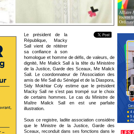
Affaire 
rouvre l
Ordinate
Le président de la
République, Macky
Sall vient de réitérer
sa confiance à son
homologue et homme de défis, de valeurs, de
dignité, Me Malick Sall à la tête du Ministère
de la Justice, Garde des Sceaux, Me Malick
Sall. Le coordonnateur de l’Association des
amis de Me Sall du Sénégal et de la Diaspora,
Sidy Mokhtar Coly estime que le président
Macky Sall ne s’est pas trompé sur le choix
de certains hommes. Le cas du Ministre de
Maître Malick Sall en est une parfaite
illustration.
Sous ce registre, ladite association considère
que le Ministre de la Justice, Garde des
Sceaux, reconduit dans ses fonctions dans le
LES 