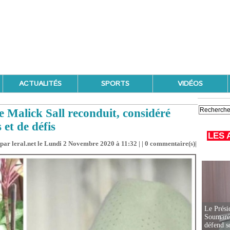
ACTUALITÉS
SPORTS
VIDÉOS
Malick Sall reconduit, considéré
et de défis
LES 
par leral.net le Lundi 2 Novembre 2020 à 11:32 | |
0
commentaire(s)|
Le Prési
Soumaré 
défend s