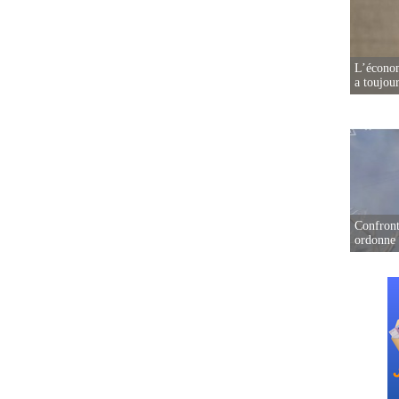
L’écono
a toujou
Confront
ordonne 