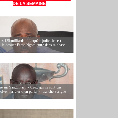
DE LA SEMAINE
es 125 milliards : l’enquête judiciaire est
, le dossier Farba Ngom entre dans sa phase
e sur Sangomar : « Ceux qui ne sont pas
oivent arrêter d’en parler », tranche Serigne