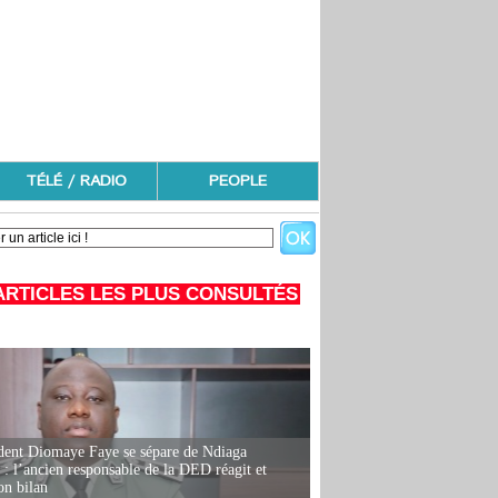
TÉLÉ / RADIO
PEOPLE
ARTICLES LES PLUS CONSULTÉS
dent Diomaye Faye se sépare de Ndiaga
: l’ancien responsable de la DED réagit et
on bilan