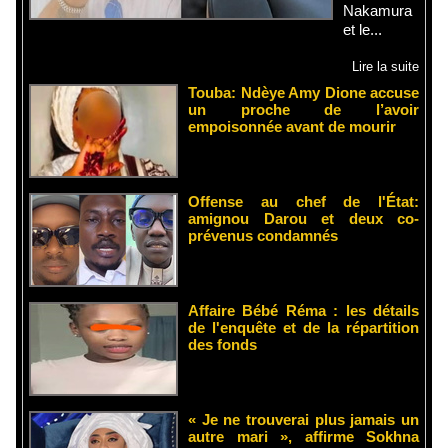
Nakamura
et le...
Lire la suite
Touba: Ndèye Amy Dione accuse
un proche de l’avoir
empoisonnée avant de mourir
Offense au chef de l'État:
amignou Darou et deux co-
prévenus condamnés
Affaire Bébé Réma : les détails
de l'enquête et de la répartition
des fonds
« Je ne trouverai plus jamais un
autre mari », affirme Sokhna