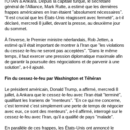
l'OTAN à Ankara. Depuis la capitale turque, le secrétaire
général de l'Alliance, Mark Rutte, a estimé que les dernières
frappes américaines en Iran étaient "absolument nécessaires".
"Il est crucial que les États-Unis réagissent avec fermeté", a-t-il
déclaré, mercredi 8 juillet, devant la presse, au deuxième jour
du sommet.
À l'inverse, le Premier ministre néerlandais, Rob Jetten, a
estimé qu'il était important de montrer à l'Iran que "les violations
du cessez-le-feu ne seront pas acceptées". "Dans le même
temps, il faut exercer une pression diplomatique maximale afin
de garantir la poursuite des négociations et de parvenir à une
solution", a-t-il ajouté.
Fin du cessez-le-feu par Washington et Téhéran
Le président américain, Donald Trump, a affirmé, mercredi 8
juillet, à Ankara que le cessez-le-feu avec l'Iran était "terminé",
qualifiant les Iraniens de "menteurs". "En ce qui me concerne,
c'est terminé c'est simplement une perte de temps de négocier
avec eux, ce sont des menteurs", a-t-il affirmé, interrogé sur le
cessez-le-feu avec l'Iran, qu'il a qualifié de pays "malade".
En parallèle de ces frappes, les États-Unis ont annoncé le