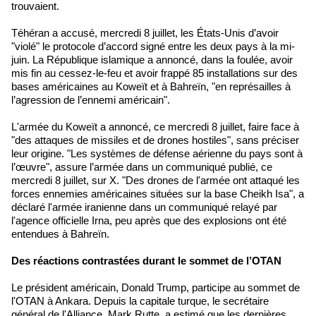
trouvaient.
Téhéran a accusé, mercredi 8 juillet, les États-Unis d’avoir
"violé" le protocole d’accord signé entre les deux pays à la mi-
juin. La République islamique a annoncé, dans la foulée, avoir
mis fin au cessez-le-feu et avoir frappé 85 installations sur des
bases américaines au Koweït et à Bahreïn, "en représailles à
l’agression de l’ennemi américain".
L'armée du Koweït a annoncé, ce mercredi 8 juillet, faire face à
"des attaques de missiles et de drones hostiles", sans préciser
leur origine. "Les systèmes de défense aérienne du pays sont à
l’œuvre", assure l’armée dans un communiqué publié, ce
mercredi 8 juillet, sur X. "Des drones de l'armée ont attaqué les
forces ennemies américaines situées sur la base Cheikh Isa", a
déclaré l'armée iranienne dans un communiqué relayé par
l'agence officielle Irna, peu après que des explosions ont été
entendues à Bahreïn.
Des réactions contrastées durant le sommet de l’OTAN
Le président américain, Donald Trump, participe au sommet de
l'OTAN à Ankara. Depuis la capitale turque, le secrétaire
général de l'Alliance, Mark Rutte, a estimé que les dernières