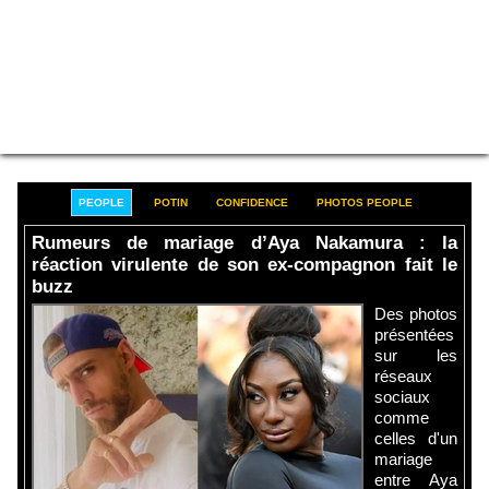
PEOPLE
POTIN
CONFIDENCE
PHOTOS PEOPLE
Rumeurs de mariage d’Aya Nakamura : la
réaction virulente de son ex-compagnon fait le
buzz
Des photos
présentées
sur les
réseaux
sociaux
comme
celles d'un
mariage
entre Aya