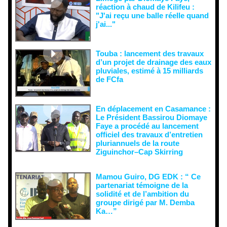
réaction à chaud de Kilifeu :
"J'ai reçu une balle réelle quand
j'ai..."
Touba : lancement des travaux
d’un projet de drainage des eaux
pluviales, estimé à 15 milliards
de FCfa ‎
En déplacement en Casamance :
Le Président Bassirou Diomaye
Faye a procédé au lancement
officiel des travaux d’entretien
pluriannuels de la route
Ziguinchor–Cap Skirring
Mamou Guiro, DG EDK : “ Ce
partenariat témoigne de la
solidité et de l’ambition du
groupe dirigé par M. Demba
Ka…”