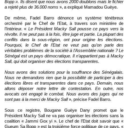
Bopp ». Ils disent que nous avons 2000 doublons mais le fichier
a rejeté plus de 36.000 noms
», a expliqué Mamadou Guèye.
De même, Fadel Barro dénonce un système ténébreux
orchestré par le Chef de l’Etat, à travers son ministère de
l’Intérieur. «
Le Président Macky Sall pousse ce pays vers la
révolte. Il ne peut pas à la fois, être juge et partie. La plupart des
conflits dans la sous-région, ont pour origine les élections.
Pourquoi, le Chef de l’Etat ne veut pas qu’on parle des
véritables problèmes de la société à l’Assemblée nationale ? Le
Sénégal est un pays démocratique. Il n’appartient pas à Macky
Sall, qui doit organiser des élections transparentes.
Nous avons des solutions pour la souffrance des Sénégalais.
Nous ne demandons rien que la possibilité de participer à des
élections libres et transparentes dans ce pays. Demain, nous
allons déposer notre lettre de contestation. En outre, nos
avocats ont engagé le combat. Nous avons des juges qui ne
sont pas à la merci de Macky Sall
», précise Fadel Barro.
Sous ce registre, Bougane Guèye Dany promet que le
Président Macky Sall ne va pas organiser les élections sans la
coalition « Jammi Gox yi ». Le chef de l’Etat doit savoir que «
Gueum Sa Bopp » est la troisième force politique de ce pays. «