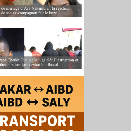
de mariage d’Aya Nakamura : la réaction
e de son ex-compagnon fait le buzz
ape Cheikh Diallo : le juge clôt l’instruction et
lusieurs inculpés devant le tribunal