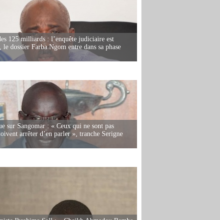
es 125 milliards : l’enquête judiciaire est
, le dossier Farba Ngom entre dans sa phase
e sur Sangomar : « Ceux qui ne sont pas
oivent arrêter d’en parler », tranche Serigne