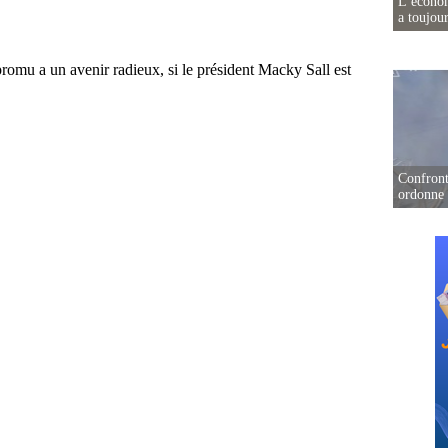
L’écono
a toujou
Confront
ordonne 