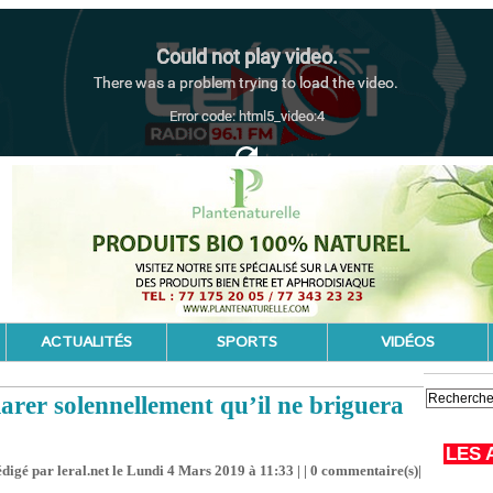
ACTUALITÉS
SPORTS
VIDÉOS
arer solennellement qu’il ne briguera
LES 
digé par leral.net le Lundi 4 Mars 2019 à 11:33 | |
0
commentaire(s)|