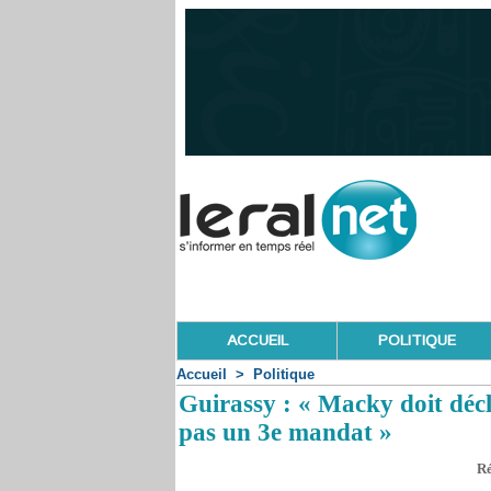
ACCUEIL
POLITIQUE
Accueil
>
Politique
Guirassy : « Macky doit décl
pas un 3e mandat »
Ré