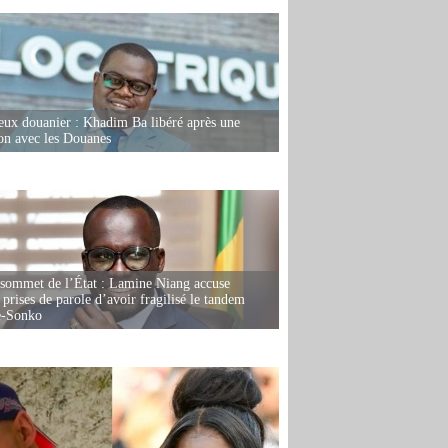
eux douanier : Khadim Ba libéré après une
ion avec les Douanes
 sommet de l’État : Lamine Niang accuse
 prises de parole d’avoir fragilisé le tandem
-Sonko