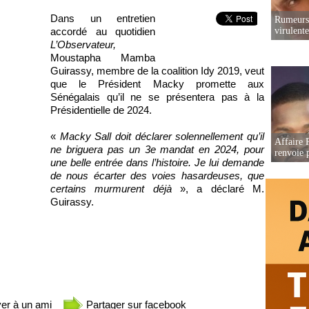
Dans un entretien
Rumeurs 
virulent
accordé au quotidien
L’Observateur,
Moustapha Mamba
Guirassy, membre de la coalition Idy 2019, veut
que le Président Macky promette aux
Sénégalais qu’il ne se présentera pas à la
Présidentielle de 2024.
«
Macky Sall doit déclarer solennellement qu’il
Affaire P
ne briguera pas un 3e mandat en 2024, pour
renvoie p
une belle entrée dans l’histoire. Je lui demande
de nous écarter des voies hasardeuses, que
certains murmurent déjà
», a déclaré M.
Guirassy.
er à un ami
Partager sur facebook