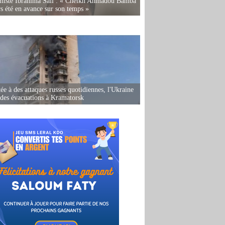
miste Ibrahima Sall : « Cheikh Ahmadou Bamba
rs été en avance sur son temps »
ée à des attaques russes quotidiennes, l'Ukraine
des évacuations à Kramatorsk