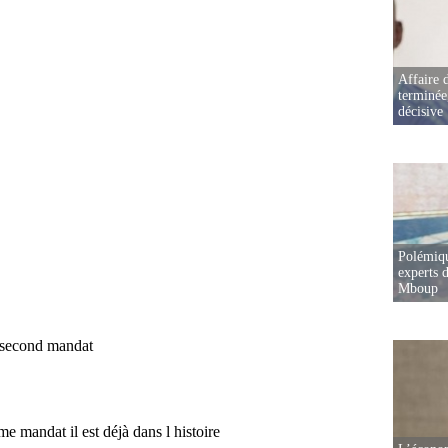
Affaire d
terminée
décisive
Polémiqu
experts d
Mboup