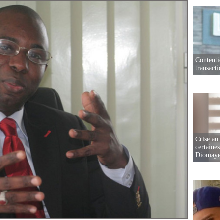
Contenti
transact
Crise au
certaines
Diomaye