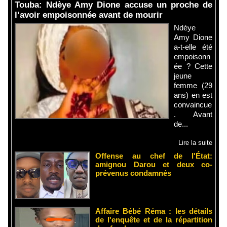
Touba: Ndèye Amy Dione accuse un proche de
l’avoir empoisonnée avant de mourir
Ndèye
Amy Dione
a-t-elle été
empoisonn
ée ? Cette
jeune
femme (29
ans) en est
convaincue
. Avant
de...
Lire la suite
Offense au chef de l'État:
amignou Darou et deux co-
prévenus condamnés
Affaire Bébé Réma : les détails
de l'enquête et de la répartition