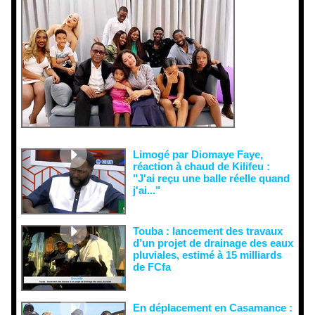
Face aux
interprétati
ons
malveillant
es et aux
tentatives
de
récupératio
n visant à
semer le
doute...
Limogé par Diomaye Faye,
réaction à chaud de Kilifeu :
"J'ai reçu une balle réelle quand
j'ai..."
Touba : lancement des travaux
d’un projet de drainage des eaux
pluviales, estimé à 15 milliards
de FCfa ‎
En déplacement en Casamance :