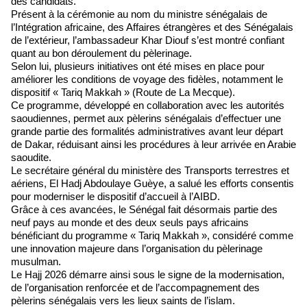
des candidats.
Présent à la cérémonie au nom du ministre sénégalais de
l’Intégration africaine, des Affaires étrangères et des Sénégalais
de l’extérieur, l’ambassadeur Khar Diouf s’est montré confiant
quant au bon déroulement du pèlerinage.
Selon lui, plusieurs initiatives ont été mises en place pour
améliorer les conditions de voyage des fidèles, notamment le
dispositif « Tariq Makkah » (Route de La Mecque).
Ce programme, développé en collaboration avec les autorités
saoudiennes, permet aux pèlerins sénégalais d’effectuer une
grande partie des formalités administratives avant leur départ
de Dakar, réduisant ainsi les procédures à leur arrivée en Arabie
saoudite.
Le secrétaire général du ministère des Transports terrestres et
aériens, El Hadj Abdoulaye Guèye, a salué les efforts consentis
pour moderniser le dispositif d’accueil à l’AIBD.
Grâce à ces avancées, le Sénégal fait désormais partie des
neuf pays au monde et des deux seuls pays africains
bénéficiant du programme « Tariq Makkah », considéré comme
une innovation majeure dans l’organisation du pèlerinage
musulman.
Le Hajj 2026 démarre ainsi sous le signe de la modernisation,
de l’organisation renforcée et de l’accompagnement des
pèlerins sénégalais vers les lieux saints de l’islam.