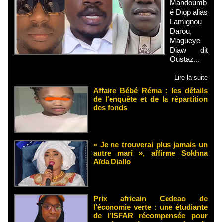
Mandoumb
é Diop alias
Lamignou
Darou,
Magueye
Diaw dit
Oustaz...
Lire la suite
Affaire Bébé Réma : les détails
de l'enquête et de la répartition
des fonds
« Je ne trouverai plus jamais un
autre mari », affirme Sokhna
Aïda Diallo
Prix africain Cedeao de
l’économie verte : une étudiante
de l’ISFAR récompensée pour